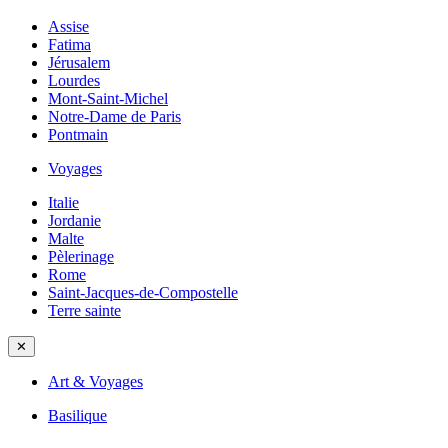
Assise
Fatima
Jérusalem
Lourdes
Mont-Saint-Michel
Notre-Dame de Paris
Pontmain
Voyages
Italie
Jordanie
Malte
Pèlerinage
Rome
Saint-Jacques-de-Compostelle
Terre sainte
✕
Art & Voyages
Basilique