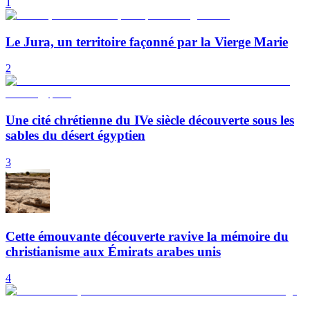
1
Le Jura, un territoire façonné par la Vierge Marie
2
Une cité chrétienne du IVe siècle découverte sous les
sables du désert égyptien
3
Cette émouvante découverte ravive la mémoire du
christianisme aux Émirats arabes unis
4