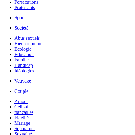
Persécutions
Protestants
Sport
Société
Abus sexuels
Bien commun
Écologie
Éducation
Famille
Handicap
Idéologies
Veuvage
Couple
Amour
Célibat
fiancailles
Fidélité
Mariage
Séparation
Sexualité