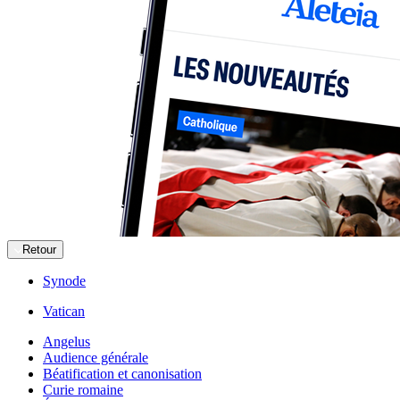
Retour
Synode
Vatican
Angelus
Audience générale
Béatification et canonisation
Curie romaine