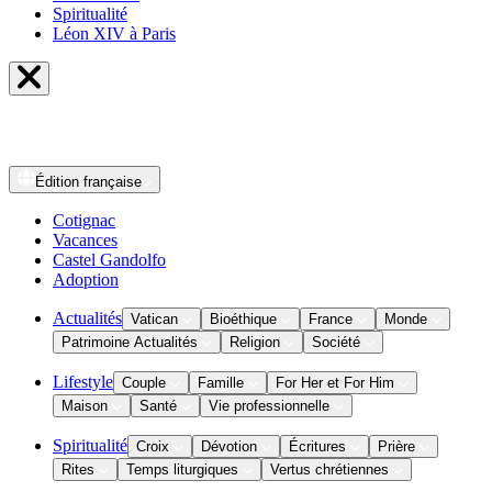
Spiritualité
Léon XIV à Paris
Édition
française
Cotignac
Vacances
Castel Gandolfo
Adoption
Actualités
Vatican
Bioéthique
France
Monde
Patrimoine Actualités
Religion
Société
Lifestyle
Couple
Famille
For Her et For Him
Maison
Santé
Vie professionnelle
Spiritualité
Croix
Dévotion
Écritures
Prière
Rites
Temps liturgiques
Vertus chrétiennes