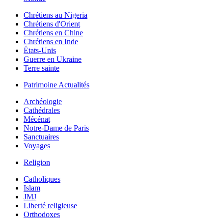
Chrétiens au Nigeria
Chrétiens d'Orient
Chrétiens en Chine
Chrétiens en Inde
États-Unis
Guerre en Ukraine
Terre sainte
Patrimoine Actualités
Archéologie
Cathédrales
Mécénat
Notre-Dame de Paris
Sanctuaires
Voyages
Religion
Catholiques
Islam
JMJ
Liberté religieuse
Orthodoxes