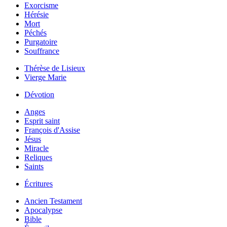
Exorcisme
Hérésie
Mort
Péchés
Purgatoire
Souffrance
Thérèse de Lisieux
Vierge Marie
Dévotion
Anges
Esprit saint
François d'Assise
Jésus
Miracle
Reliques
Saints
Écritures
Ancien Testament
Apocalypse
Bible