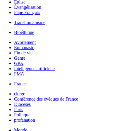
Église
Évangélisation
Pape François
Transhumanisme
Bioéthique
Avortement
Euthanasie
Fin de vie
Genre
GPA
Intelligence artificielle
PMA
France
clerge
Conférence des évêques de France
Diocèses
Paris
Politique
profanation
Monde