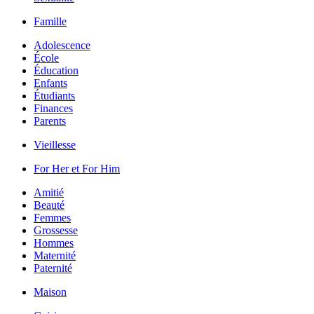
Famille
Adolescence
École
Éducation
Enfants
Étudiants
Finances
Parents
Vieillesse
For Her et For Him
Amitié
Beauté
Femmes
Grossesse
Hommes
Maternité
Paternité
Maison