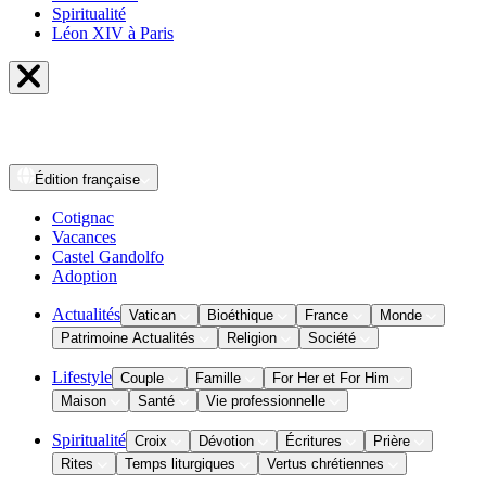
Spiritualité
Léon XIV à Paris
Édition
française
Cotignac
Vacances
Castel Gandolfo
Adoption
Actualités
Vatican
Bioéthique
France
Monde
Patrimoine Actualités
Religion
Société
Lifestyle
Couple
Famille
For Her et For Him
Maison
Santé
Vie professionnelle
Spiritualité
Croix
Dévotion
Écritures
Prière
Rites
Temps liturgiques
Vertus chrétiennes