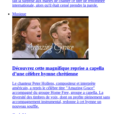
fait la surprise aux mariés de chanter ce titre de renommée
internationale, alors qu'il était censé prendre la parole.
Musique
Découvrez cette magnifique reprise a capella
d’une célèbre hymne chrétienne
Le chanteur Peter Hollens, compositeur et interprète
américain, a repris le célèbre titre "Amazing Grace"
accompagné du groupe Home Free, groupe a capella. La
diversité des timbres de voix, dont on profite pleinement sans
accompagnement instrumental, redonne à cet hymne un
nouveau souffle.