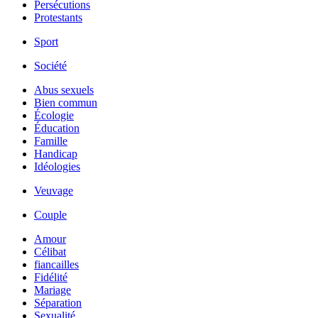
Persécutions
Protestants
Sport
Société
Abus sexuels
Bien commun
Écologie
Éducation
Famille
Handicap
Idéologies
Veuvage
Couple
Amour
Célibat
fiancailles
Fidélité
Mariage
Séparation
Sexualité