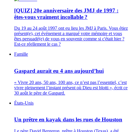
[QUIZ] 20e anniversaire des JMJ de 1997 :
êtes-vous vraiment incollable ?
Du 19 au 24 août 1997 ont eu lieu les JMJ à Paris. Vous étiez
présent(e), cet événement a marqué votre mémoire et vous
êtes persuadé(e) de vous en souvenir comme si c'était hier ?
Est-ce réellement le cas ?
Famille
Gaspard aurait eu 4 ans aujourd’hui
« Vivre 20 ans, 50 ans, 100 ans, ce n’est pas l’essentiel, c’est
vivre pleinement l’instant présent où Dieu est blotti », écrit ce
30 août le père de Gaspard.
États-Unis
Un prêtre en kayak dans les rues de Houston
Le père David Bergeron, prêtre à Houston (Texas), a été