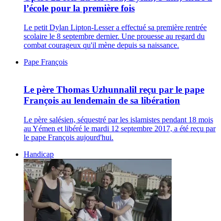
l’école pour la première fois
Le petit Dylan Lipton-Lesser a effectué sa première rentrée
scolaire le 8 septembre dernier. Une prouesse au regard du
combat courageux qu'il mène depuis sa naissance.
Pape François
Le père Thomas Uzhunnalil reçu par le pape
François au lendemain de sa libération
Le père salésien, séquestré par les islamistes pendant 18 mois
au Yémen et libéré le mardi 12 septembre 2017, a été reçu par
le pape François aujourd'hui.
Handicap