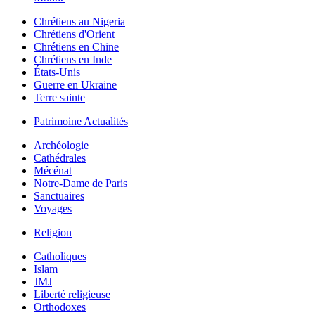
Chrétiens au Nigeria
Chrétiens d'Orient
Chrétiens en Chine
Chrétiens en Inde
États-Unis
Guerre en Ukraine
Terre sainte
Patrimoine Actualités
Archéologie
Cathédrales
Mécénat
Notre-Dame de Paris
Sanctuaires
Voyages
Religion
Catholiques
Islam
JMJ
Liberté religieuse
Orthodoxes