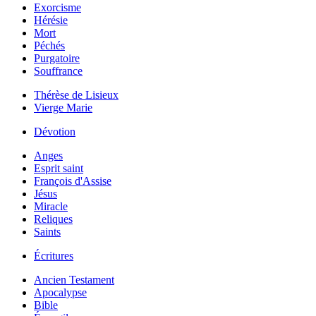
Exorcisme
Hérésie
Mort
Péchés
Purgatoire
Souffrance
Thérèse de Lisieux
Vierge Marie
Dévotion
Anges
Esprit saint
François d'Assise
Jésus
Miracle
Reliques
Saints
Écritures
Ancien Testament
Apocalypse
Bible