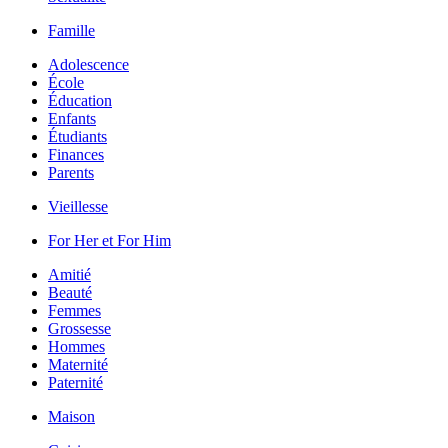
Famille
Adolescence
École
Éducation
Enfants
Étudiants
Finances
Parents
Vieillesse
For Her et For Him
Amitié
Beauté
Femmes
Grossesse
Hommes
Maternité
Paternité
Maison