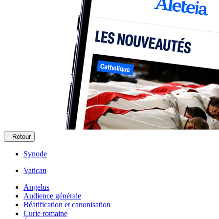
Retour
Synode
Vatican
Angelus
Audience générale
Béatification et canonisation
Curie romaine