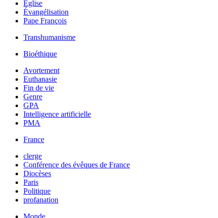
Église
Évangélisation
Pape François
Transhumanisme
Bioéthique
Avortement
Euthanasie
Fin de vie
Genre
GPA
Intelligence artificielle
PMA
France
clerge
Conférence des évêques de France
Diocèses
Paris
Politique
profanation
Monde