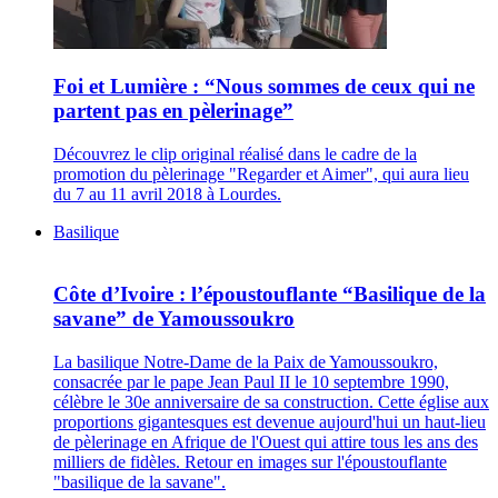
Foi et Lumière : “Nous sommes de ceux qui ne
partent pas en pèlerinage”
Découvrez le clip original réalisé dans le cadre de la
promotion du pèlerinage "Regarder et Aimer", qui aura lieu
du 7 au 11 avril 2018 à Lourdes.
Basilique
Côte d’Ivoire : l’époustouflante “Basilique de la
savane” de Yamoussoukro
La basilique Notre-Dame de la Paix de Yamoussoukro,
consacrée par le pape Jean Paul II le 10 septembre 1990,
célèbre le 30e anniversaire de sa construction. Cette église aux
proportions gigantesques est devenue aujourd'hui un haut-lieu
de pèlerinage en Afrique de l'Ouest qui attire tous les ans des
milliers de fidèles. Retour en images sur l'époustouflante
"basilique de la savane".