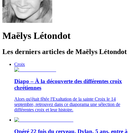
Maëlys Létondot
Les derniers articles de Maëlys Létondot
Croix
Diapo – À la découverte des différentes croix
chrétiennes
Alors qu'était fêtée l'Exaltation de la sainte Croix le 14
septembre, retrouvez dans ce diaporama une sélection de
différentes croix et leur histoire.
Opéré 22 fois du cerveau, Dylan, 5 ans, entre à