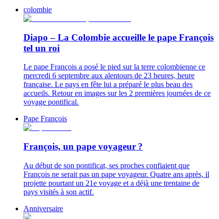
colombie
Diapo – La Colombie accueille le pape François
tel un roi
Le pape François a posé le pied sur la terre colombienne ce
mercredi 6 septembre aux alentours de 23 heures, heure
française. Le pays en fête lui a préparé le plus beau des
accueils. Retour en images sur les 2 premières journées de ce
voyage pontifical.
Pape François
François, un pape voyageur ?
Au début de son pontificat, ses proches confiaient que
François ne serait pas un pape voyageur. Quatre ans après, il
projette pourtant un 21e voyage et a déjà une trentaine de
pays visités à son actif.
Anniversaire