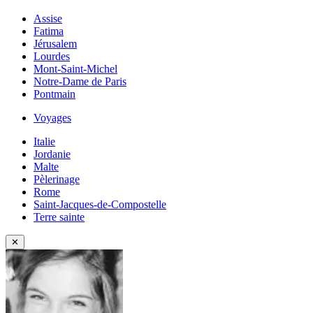
Assise
Fatima
Jérusalem
Lourdes
Mont-Saint-Michel
Notre-Dame de Paris
Pontmain
Voyages
Italie
Jordanie
Malte
Pèlerinage
Rome
Saint-Jacques-de-Compostelle
Terre sainte
✕