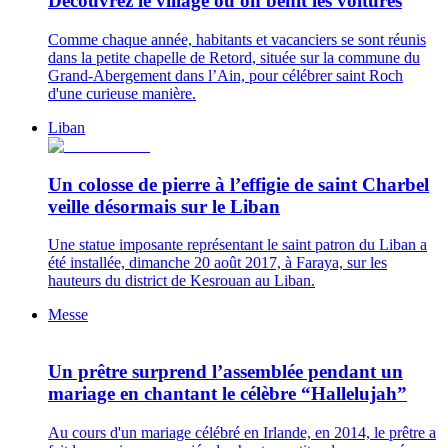
Découvrez le village où on bénit les voitures
Comme chaque année, habitants et vacanciers se sont réunis
dans la petite chapelle de Retord, située sur la commune du
Grand-Abergement dans l’Ain, pour célébrer saint Roch
d'une curieuse manière.
Liban
Un colosse de pierre à l’effigie de saint Charbel
veille désormais sur le Liban
Une statue imposante représentant le saint patron du Liban a
été installée, dimanche 20 août 2017, à Faraya, sur les
hauteurs du district de Kesrouan au Liban.
Messe
Un prêtre surprend l’assemblée pendant un
mariage en chantant le célèbre “Hallelujah”
Au cours d'un mariage célébré en Irlande, en 2014, le prêtre a