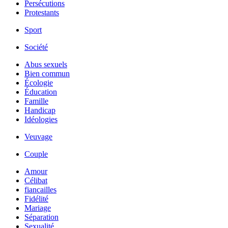
Persécutions
Protestants
Sport
Société
Abus sexuels
Bien commun
Écologie
Éducation
Famille
Handicap
Idéologies
Veuvage
Couple
Amour
Célibat
fiancailles
Fidélité
Mariage
Séparation
Sexualité