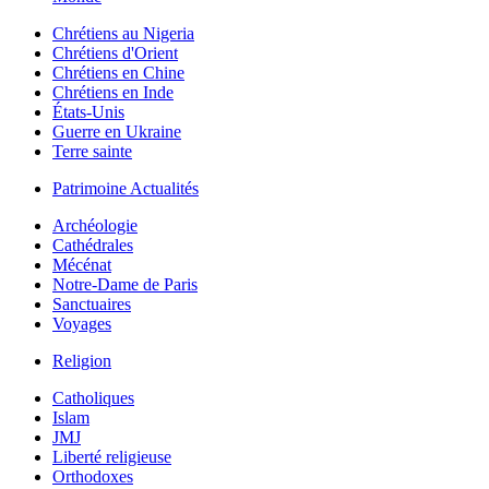
Chrétiens au Nigeria
Chrétiens d'Orient
Chrétiens en Chine
Chrétiens en Inde
États-Unis
Guerre en Ukraine
Terre sainte
Patrimoine Actualités
Archéologie
Cathédrales
Mécénat
Notre-Dame de Paris
Sanctuaires
Voyages
Religion
Catholiques
Islam
JMJ
Liberté religieuse
Orthodoxes