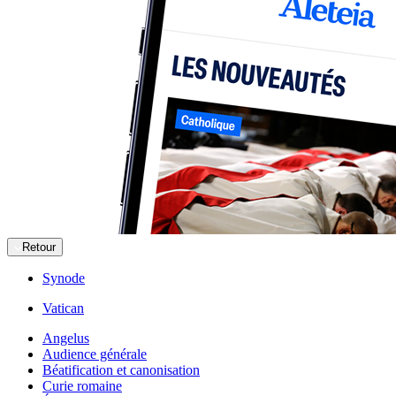
Retour
Synode
Vatican
Angelus
Audience générale
Béatification et canonisation
Curie romaine