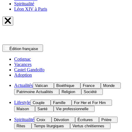
Spiritualité
Léon XIV à Paris
Édition
française
Cotignac
Vacances
Castel Gandolfo
Adoption
Actualités
Vatican
Bioéthique
France
Monde
Patrimoine Actualités
Religion
Société
Lifestyle
Couple
Famille
For Her et For Him
Maison
Santé
Vie professionnelle
Spiritualité
Croix
Dévotion
Écritures
Prière
Rites
Temps liturgiques
Vertus chrétiennes