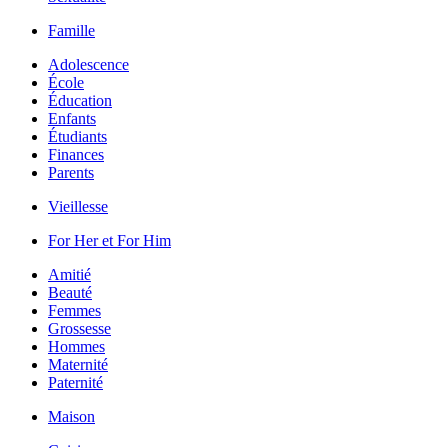
Famille
Adolescence
École
Éducation
Enfants
Étudiants
Finances
Parents
Vieillesse
For Her et For Him
Amitié
Beauté
Femmes
Grossesse
Hommes
Maternité
Paternité
Maison