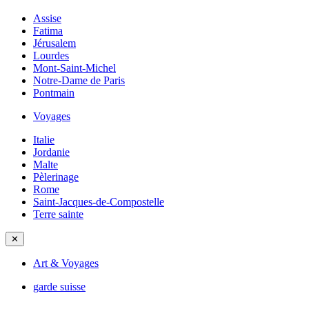
Assise
Fatima
Jérusalem
Lourdes
Mont-Saint-Michel
Notre-Dame de Paris
Pontmain
Voyages
Italie
Jordanie
Malte
Pèlerinage
Rome
Saint-Jacques-de-Compostelle
Terre sainte
✕
Art & Voyages
garde suisse