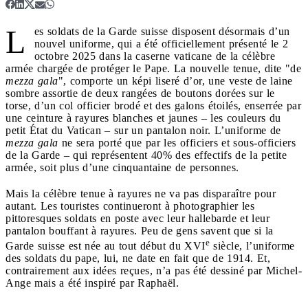
L
es soldats de la Garde suisse disposent désormais d’un
nouvel uniforme, qui a été officiellement présenté le 2
octobre 2025 dans la caserne vaticane de la célèbre
armée chargée de protéger le Pape. La nouvelle tenue, dite "de
mezza gala
", comporte un képi liseré d’or, une veste de laine
sombre assortie de deux rangées de boutons dorées sur le
torse, d’un col officier brodé et des galons étoilés, enserrée par
une ceinture à rayures blanches et jaunes – les couleurs du
petit État du Vatican – sur un pantalon noir. L’uniforme de
mezza gala
ne sera porté que par les officiers et sous-officiers
de la Garde – qui représentent 40% des effectifs de la petite
armée, soit plus d’une cinquantaine de personnes.
Mais la célèbre tenue à rayures ne va pas disparaître pour
autant. Les touristes continueront à photographier les
pittoresques soldats en poste avec leur hallebarde et leur
pantalon bouffant à rayures. Peu de gens savent que si la
e
Garde suisse est née au tout début du XVI
siècle, l’uniforme
des soldats du pape, lui, ne date en fait que de 1914. Et,
contrairement aux idées reçues, n’a pas été dessiné par Michel-
Ange mais a été inspiré par Raphaël.