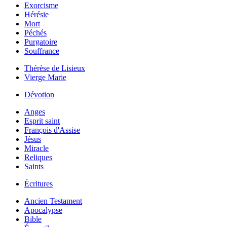
Exorcisme
Hérésie
Mort
Péchés
Purgatoire
Souffrance
Thérèse de Lisieux
Vierge Marie
Dévotion
Anges
Esprit saint
François d'Assise
Jésus
Miracle
Reliques
Saints
Écritures
Ancien Testament
Apocalypse
Bible