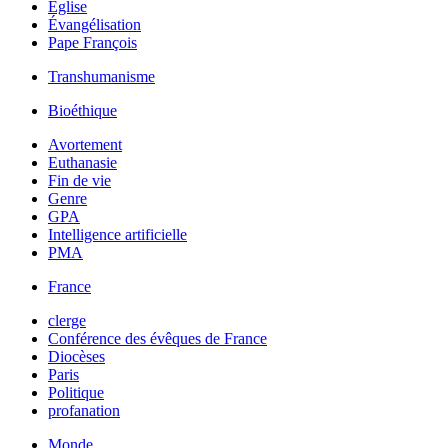
Église
Évangélisation
Pape François
Transhumanisme
Bioéthique
Avortement
Euthanasie
Fin de vie
Genre
GPA
Intelligence artificielle
PMA
France
clerge
Conférence des évêques de France
Diocèses
Paris
Politique
profanation
Monde