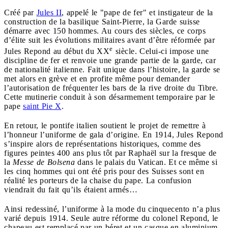
Créé par
Jules II
, appelé le "pape de fer" et instigateur de la
construction de la basilique Saint-Pierre, la Garde suisse
démarre avec 150 hommes. Au cours des siècles, ce corps
d’élite suit les évolutions militaires avant d’être réformée par
e
Jules Repond au début du XX
siècle. Celui-ci impose une
discipline de fer et renvoie une grande partie de la garde, car
de nationalité italienne. Fait unique dans l’histoire, la garde se
met alors en grève et en profite même pour demander
l’autorisation de fréquenter les bars de la rive droite du Tibre.
Cette mutinerie conduit à son désarmement temporaire par le
pape
saint Pie X
.
En retour, le pontife italien soutient le projet de remettre à
l’honneur l’uniforme de gala d’origine. En 1914, Jules Repond
s’inspire alors de représentations historiques, comme des
figures peintes 400 ans plus tôt par Raphaël sur la fresque de
la
Messe de Bolsena
dans le palais du Vatican. Et ce même si
les cinq hommes qui ont été pris pour des Suisses sont en
réalité les porteurs de la chaise du pape. La confusion
viendrait du fait qu’ils étaient armés…
Ainsi redessiné, l’uniforme à la mode du cinquecento n’a plus
varié depuis 1914. Seule autre réforme du colonel Repond, le
chapeau est remplacé par un béret et un casque en aluminium