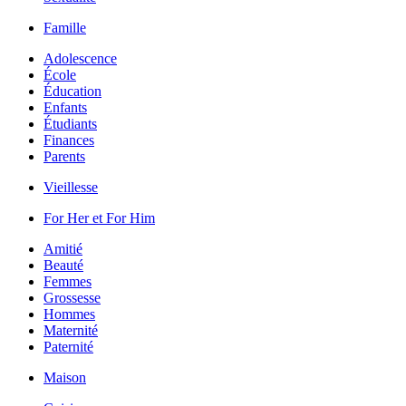
Famille
Adolescence
École
Éducation
Enfants
Étudiants
Finances
Parents
Vieillesse
For Her et For Him
Amitié
Beauté
Femmes
Grossesse
Hommes
Maternité
Paternité
Maison