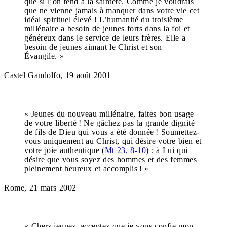
que si l’on tend à la sainteté. Comme je voudrais
que ne vienne jamais à manquer dans votre vie cet
idéal spirituel élevé ! L’humanité du troisième
millénaire a besoin de jeunes forts dans la foi et
généreux dans le service de leurs frères. Elle a
besoin de jeunes aimant le Christ et son
Évangile. »
Castel Gandolfo, 19 août 2001
« Jeunes du nouveau millénaire, faites bon usage
de votre liberté ! Ne gâchez pas la grande dignité
de fils de Dieu qui vous a été donnée ! Soumettez-
vous uniquement au Christ, qui désire votre bien et
votre joie authentique (
Mt 23, 8-10
) ; à Lui qui
désire que vous soyez des hommes et des femmes
pleinement heureux et accomplis ! »
Rome, 21 mars 2002
« Chers jeunes, acceptez que je vous confie mon