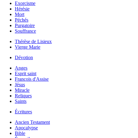
Exorcisme
Hérésie
Mort
Péchés
Purgatoire
Souffrance
Thérèse de Lisieux
Vierge Marie
Dévotion
Anges
Esprit saint
François d'Assise
Jésus
Miracle
Reliques
Saints
Écritures
Ancien Testament
Apocalypse
Bible