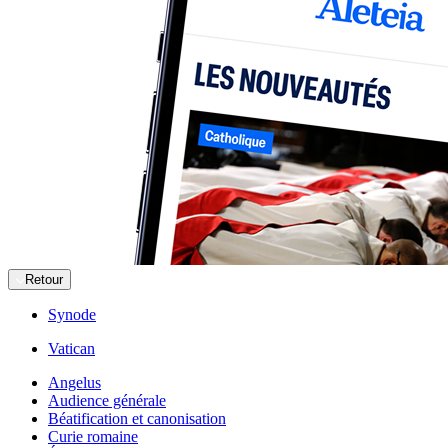
Retour
Synode
Vatican
Angelus
Audience générale
Béatification et canonisation
Curie romaine