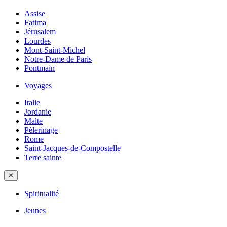
Assise
Fatima
Jérusalem
Lourdes
Mont-Saint-Michel
Notre-Dame de Paris
Pontmain
Voyages
Italie
Jordanie
Malte
Pèlerinage
Rome
Saint-Jacques-de-Compostelle
Terre sainte
✕
Spiritualité
Jeunes