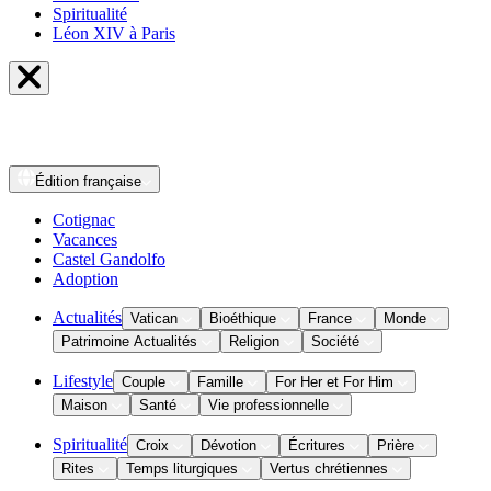
Spiritualité
Léon XIV à Paris
Édition
française
Cotignac
Vacances
Castel Gandolfo
Adoption
Actualités
Vatican
Bioéthique
France
Monde
Patrimoine Actualités
Religion
Société
Lifestyle
Couple
Famille
For Her et For Him
Maison
Santé
Vie professionnelle
Spiritualité
Croix
Dévotion
Écritures
Prière
Rites
Temps liturgiques
Vertus chrétiennes