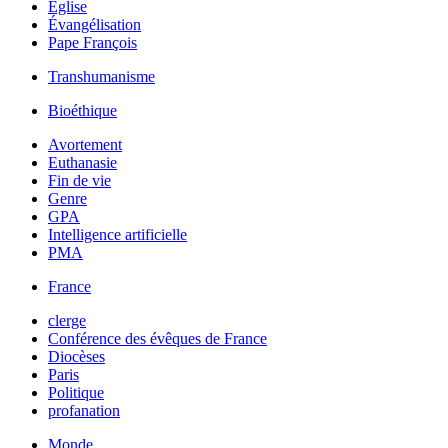
Église
Évangélisation
Pape François
Transhumanisme
Bioéthique
Avortement
Euthanasie
Fin de vie
Genre
GPA
Intelligence artificielle
PMA
France
clerge
Conférence des évêques de France
Diocèses
Paris
Politique
profanation
Monde