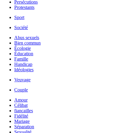
Persécutions
Protestants
Sport
Société
Abus sexuels
Bien commun
Écologie
Éducation
Famille
Handicap
Idéologies
Veuvage
Couple
Amour
Célibat
fiancailles
Fidélité
Mariage
Séparation
Sexualité