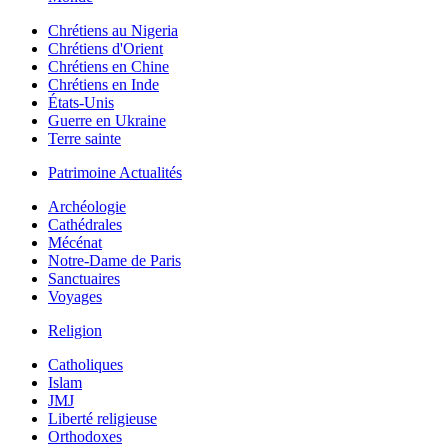
Chrétiens au Nigeria
Chrétiens d'Orient
Chrétiens en Chine
Chrétiens en Inde
États-Unis
Guerre en Ukraine
Terre sainte
Patrimoine Actualités
Archéologie
Cathédrales
Mécénat
Notre-Dame de Paris
Sanctuaires
Voyages
Religion
Catholiques
Islam
JMJ
Liberté religieuse
Orthodoxes