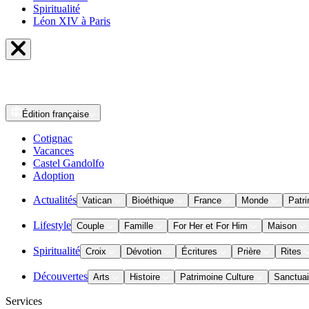
Spiritualité
Léon XIV à Paris
Édition
française
Cotignac
Vacances
Castel Gandolfo
Adoption
Actualités
Vatican
Bioéthique
France
Monde
Patri
Lifestyle
Couple
Famille
For Her et For Him
Maison
Spiritualité
Croix
Dévotion
Écritures
Prière
Rites
Découvertes
Arts
Histoire
Patrimoine Culture
Sanctuai
Services