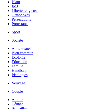
Islam
JMJ
Liberté religieuse
Orthodoxes
Persécutions
Protestants
Sport
Société
Abus sexuels
Bien commun
Écologie
Éducation
Famille
Handicap
Idéologies
Veuvage
Couple
Amour
Célibat
fiancailles