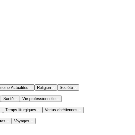
moine Actualités
Religion
Société
Santé
Vie professionnelle
Temps liturgiques
Vertus chrétiennes
res
Voyages