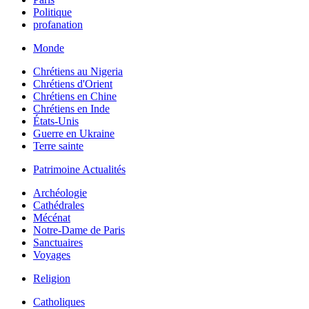
Politique
profanation
Monde
Chrétiens au Nigeria
Chrétiens d'Orient
Chrétiens en Chine
Chrétiens en Inde
États-Unis
Guerre en Ukraine
Terre sainte
Patrimoine Actualités
Archéologie
Cathédrales
Mécénat
Notre-Dame de Paris
Sanctuaires
Voyages
Religion
Catholiques