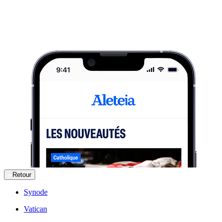
Retour
Synode
Vatican