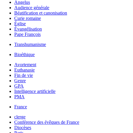
Angelus
Audience générale
Béatification et canonisation
Curie romaine
Église
Évangélisation
Pape François
Transhumanisme
Bioéthique
Avortement
Euthanasie
Fin de vie
Genre
GPA
Intelligence artificielle
PMA
France
clerge
Conférence des évêques de France
Diocèses
Paris