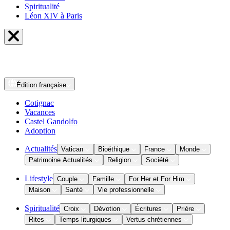
Spiritualité
Léon XIV à Paris
Édition
française
Cotignac
Vacances
Castel Gandolfo
Adoption
Actualités
Vatican
Bioéthique
France
Monde
Patrimoine Actualités
Religion
Société
Lifestyle
Couple
Famille
For Her et For Him
Maison
Santé
Vie professionnelle
Spiritualité
Croix
Dévotion
Écritures
Prière
Rites
Temps liturgiques
Vertus chrétiennes