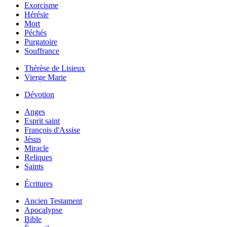
Exorcisme
Hérésie
Mort
Péchés
Purgatoire
Souffrance
Thérèse de Lisieux
Vierge Marie
Dévotion
Anges
Esprit saint
François d'Assise
Jésus
Miracle
Reliques
Saints
Écritures
Ancien Testament
Apocalypse
Bible