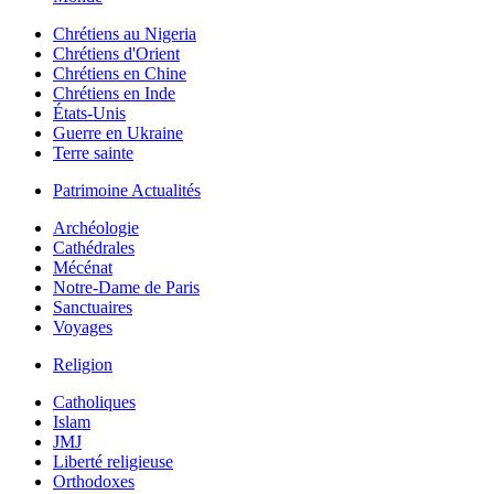
Chrétiens au Nigeria
Chrétiens d'Orient
Chrétiens en Chine
Chrétiens en Inde
États-Unis
Guerre en Ukraine
Terre sainte
Patrimoine Actualités
Archéologie
Cathédrales
Mécénat
Notre-Dame de Paris
Sanctuaires
Voyages
Religion
Catholiques
Islam
JMJ
Liberté religieuse
Orthodoxes