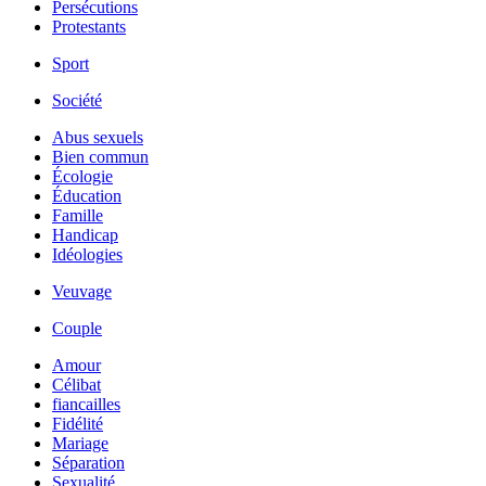
Persécutions
Protestants
Sport
Société
Abus sexuels
Bien commun
Écologie
Éducation
Famille
Handicap
Idéologies
Veuvage
Couple
Amour
Célibat
fiancailles
Fidélité
Mariage
Séparation
Sexualité