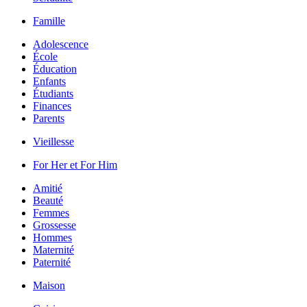
Famille
Adolescence
École
Éducation
Enfants
Étudiants
Finances
Parents
Vieillesse
For Her et For Him
Amitié
Beauté
Femmes
Grossesse
Hommes
Maternité
Paternité
Maison