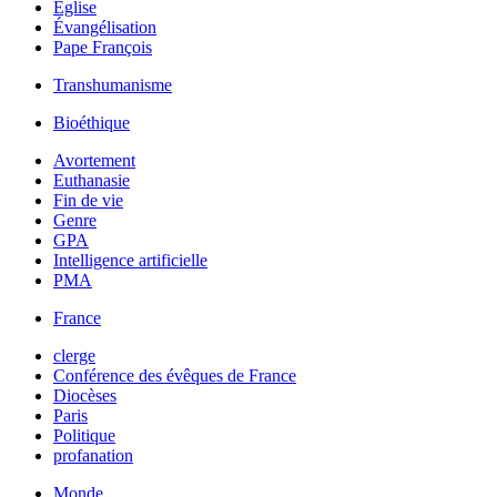
Église
Évangélisation
Pape François
Transhumanisme
Bioéthique
Avortement
Euthanasie
Fin de vie
Genre
GPA
Intelligence artificielle
PMA
France
clerge
Conférence des évêques de France
Diocèses
Paris
Politique
profanation
Monde