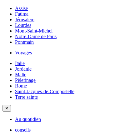
Assise
Fatima
Jérusalem
Lourdes
Mont-Saint-Michel
Notre-Dame de Paris
Pontmain
Voyages
Italie
Jordanie
Malte
Pèlerinage
Rome
Saint-Jacques-de-Compostelle
Terre sainte
✕
Au quotidien
conseils