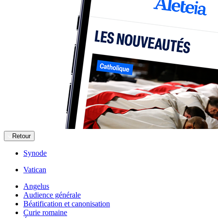
Retour
Synode
Vatican
Angelus
Audience générale
Béatification et canonisation
Curie romaine