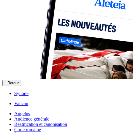
Retour
Synode
Vatican
Angelus
Audience générale
Béatification et canonisation
Curie romaine