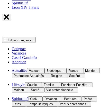
Spiritualité
Léon XIV à Paris
Édition
française
Cotignac
Vacances
Castel Gandolfo
Adoption
Actualités
Vatican
Bioéthique
France
Monde
Patrimoine Actualités
Religion
Société
Lifestyle
Couple
Famille
For Her et For Him
Maison
Santé
Vie professionnelle
Spiritualité
Croix
Dévotion
Écritures
Prière
Rites
Temps liturgiques
Vertus chrétiennes