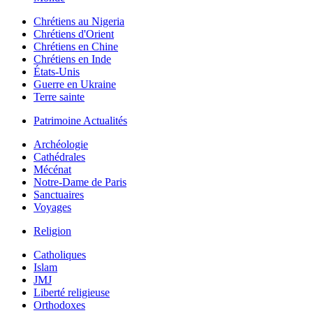
Chrétiens au Nigeria
Chrétiens d'Orient
Chrétiens en Chine
Chrétiens en Inde
États-Unis
Guerre en Ukraine
Terre sainte
Patrimoine Actualités
Archéologie
Cathédrales
Mécénat
Notre-Dame de Paris
Sanctuaires
Voyages
Religion
Catholiques
Islam
JMJ
Liberté religieuse
Orthodoxes