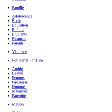
Famille
Adolescence
École
Éducation
Enfants
Étudiants
Finances
Parents
Vieillesse
For Her et For Him
Amitié
Beauté
Femmes
Grossesse
Hommes
Maternité
Paternité
Maison