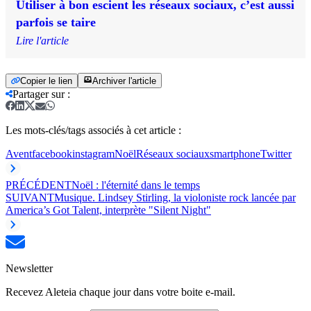
Utiliser à bon escient les réseaux sociaux, c’est aussi
parfois se taire
Lire l'article
Copier le lien
Archiver l'article
Partager sur
:
Les mots-clés/tags associés à cet article :
Avent
facebook
instagram
Noël
Réseaux sociaux
smartphone
Twitter
PRÉCÉDENT
Noël : l'éternité dans le temps
SUIVANT
Musique. Lindsey Stirling, la violoniste rock lancée par
America’s Got Talent, interprète "Silent Night"
Newsletter
Recevez Aleteia chaque jour dans votre boite e-mail.