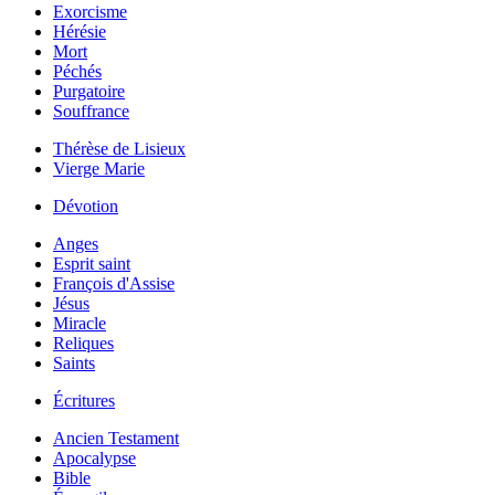
Exorcisme
Hérésie
Mort
Péchés
Purgatoire
Souffrance
Thérèse de Lisieux
Vierge Marie
Dévotion
Anges
Esprit saint
François d'Assise
Jésus
Miracle
Reliques
Saints
Écritures
Ancien Testament
Apocalypse
Bible