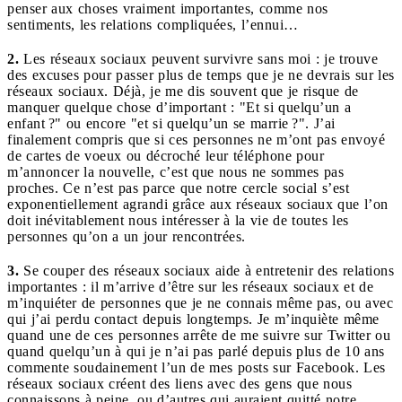
penser aux choses vraiment importantes, comme nos
sentiments, les relations compliquées, l’ennui…
2.
Les réseaux sociaux peuvent survivre sans moi : je trouve
des excuses pour passer plus de temps que je ne devrais sur les
réseaux sociaux. Déjà, je me dis souvent que je risque de
manquer quelque chose d’important : "Et si quelqu’un a
enfant ?" ou encore "et si quelqu’un se marrie ?". J’ai
finalement compris que si ces personnes ne m’ont pas envoyé
de cartes de voeux ou décroché leur téléphone pour
m’annoncer la nouvelle, c’est que nous ne sommes pas
proches. Ce n’est pas parce que notre cercle social s’est
exponentiellement agrandi grâce aux réseaux sociaux que l’on
doit inévitablement nous intéresser à la vie de toutes les
personnes qu’on a un jour rencontrées.
3.
Se couper des réseaux sociaux aide à entretenir des relations
importantes : il m’arrive d’être sur les réseaux sociaux et de
m’inquiéter de personnes que je ne connais même pas, ou avec
qui j’ai perdu contact depuis longtemps. Je m’inquiète même
quand une de ces personnes arrête de me suivre sur Twitter ou
quand quelqu’un à qui je n’ai pas parlé depuis plus de 10 ans
commente soudainement l’un de mes posts sur Facebook. Les
réseaux sociaux créent des liens avec des gens que nous
connaissons à peine, ou d’autres qui auraient quitté notre