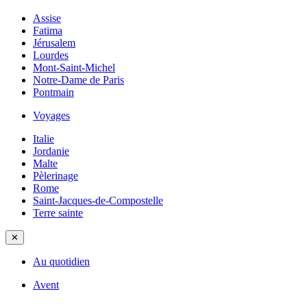
Assise
Fatima
Jérusalem
Lourdes
Mont-Saint-Michel
Notre-Dame de Paris
Pontmain
Voyages
Italie
Jordanie
Malte
Pèlerinage
Rome
Saint-Jacques-de-Compostelle
Terre sainte
✕
Au quotidien
Avent