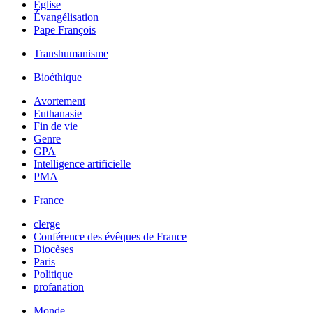
Église
Évangélisation
Pape François
Transhumanisme
Bioéthique
Avortement
Euthanasie
Fin de vie
Genre
GPA
Intelligence artificielle
PMA
France
clerge
Conférence des évêques de France
Diocèses
Paris
Politique
profanation
Monde