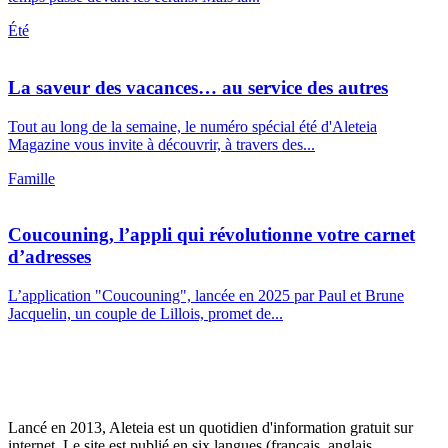
Été
La saveur des vacances… au service des autres
Tout au long de la semaine, le numéro spécial été d'Aleteia
Magazine vous invite à découvrir, à travers des...
Famille
Coucouning, l’appli qui révolutionne votre carnet
d’adresses
L’application "Coucouning", lancée en 2025 par Paul et Brune
Jacquelin, un couple de Lillois, promet de...
Lancé en 2013, Aleteia est un quotidien d'information gratuit sur
internet. Le site est publié en six langues (français, anglais,