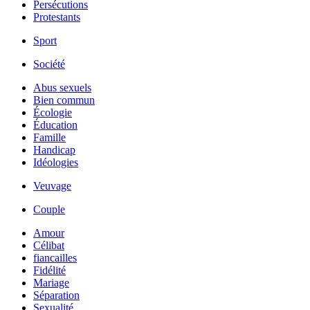
Persécutions
Protestants
Sport
Société
Abus sexuels
Bien commun
Écologie
Éducation
Famille
Handicap
Idéologies
Veuvage
Couple
Amour
Célibat
fiancailles
Fidélité
Mariage
Séparation
Sexualité