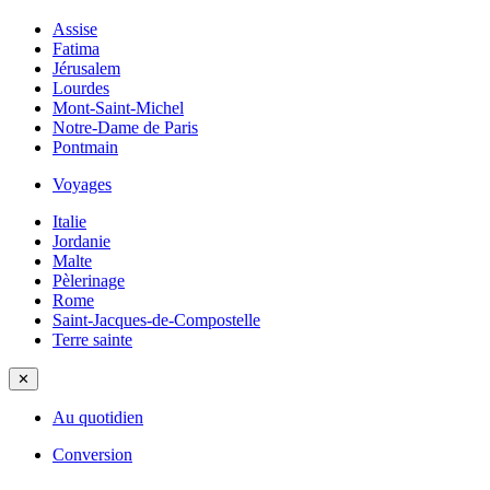
Assise
Fatima
Jérusalem
Lourdes
Mont-Saint-Michel
Notre-Dame de Paris
Pontmain
Voyages
Italie
Jordanie
Malte
Pèlerinage
Rome
Saint-Jacques-de-Compostelle
Terre sainte
✕
Au quotidien
Conversion