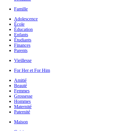
Famille
Adolescence
École
Éducation
Enfants
Étudiants
Finances
Parents
Vieillesse
For Her et For Him
Amitié
Beauté
Femmes
Grossesse
Hommes
Maternité
Paternité
Maison