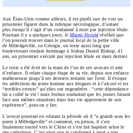
Aux États-Unis comme ailleurs, il est plutôt rare de voir un
prisonnier figurer dans la rubrique nécrologique, d’autant
plus lorsqu’il s’agit d’un condamné à mort par injection létale.
Pourtant il y a quelques jours, le
Miami Herald
révélait que
l’on pouvait trouver dans le journal local de la petite ville
de Milledgeville, en Géorgie, un texte aussi long que
bouleversant rendant hommage à Joshua Daniel Bishop, 41
ans, un prisonnier exécuté par injection létale en mars dernier.
Le texte a été écrit de la main de l’un de ses avocats et ami
d’enfance. Il relate chaque étape de sa vie, depuis son enfance
malheureuse jusqu’à ses derniers instants sur Terre. Il évoque
les addictions du jeune homme aux drogues et à l’alcool et les
“terribles erreurs” qu’elles ont engendrées . “cette dépendance
lui a coûté la vie ! mais Joshua souhaitait que les jeunes faisant
face aux mêmes situations dans leur vie apprennent de son
expérience”, peut-on y lire.
L’avocat poursuit en relatant la période où il “a grandi sous les
ponts à Milledgeville” et comment, en prison, il s’est
finalement tourné vers le Christ et s’est fait baptiser selon le
rite catholique. C’est ainsi que le condamné à mort a pris