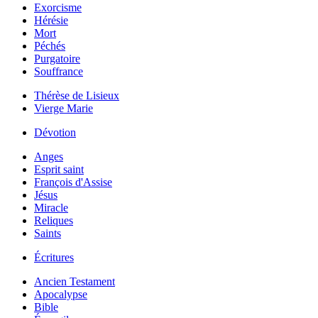
Exorcisme
Hérésie
Mort
Péchés
Purgatoire
Souffrance
Thérèse de Lisieux
Vierge Marie
Dévotion
Anges
Esprit saint
François d'Assise
Jésus
Miracle
Reliques
Saints
Écritures
Ancien Testament
Apocalypse
Bible