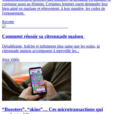
conjugue aussi au féminin. Certaines femmes osent demander leur
bien-aimé en mariage et réinventent, à leur manière, les codes de
l'engagement.
Recette
Comment réussir sa citronnade maison
Désaltérante, fraîche et infiniment plus saine que les sodas, la
citronnade maison accompagne à merveille les...
Jeux vidéo
“Boosters”, “skins”… Ces microtransactions qui