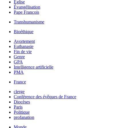
Église
Évangélisation
Pape François
Transhumanisme
Bioéthique
Avortement
Euthanasie
Fin de vie
Genre
GPA
Intelligence artificielle
PMA
France
clerge
Conférence des évêques de France
Diocèses
Paris
Politique
profanation
Monde