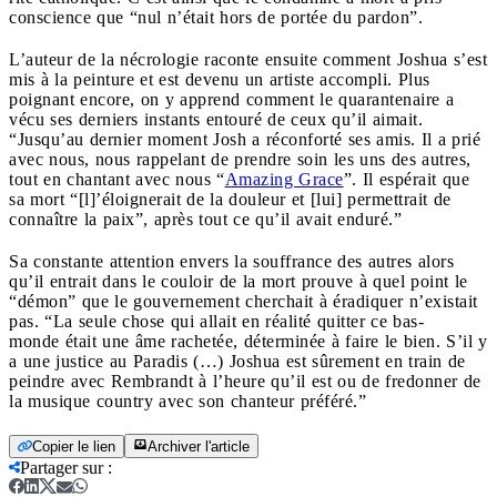
conscience que “nul n’était hors de portée du pardon”.
L’auteur de la nécrologie raconte ensuite comment Joshua s’est
mis à la peinture et est devenu un artiste accompli. Plus
poignant encore, on y apprend comment le quarantenaire a
vécu ses derniers instants entouré de ceux qu’il aimait.
“Jusqu’au dernier moment Josh a réconforté ses amis. Il a prié
avec nous, nous rappelant de prendre soin les uns des autres,
tout en chantant avec nous “
Amazing Grace
”. Il espérait que
sa mort “[l]’éloignerait de la douleur et [lui] permettrait de
connaître la paix”, après tout ce qu’il avait enduré.”
Sa constante attention envers la souffrance des autres alors
qu’il entrait dans le couloir de la mort prouve à quel point le
“démon” que le gouvernement cherchait à éradiquer n’existait
pas. “La seule chose qui allait en réalité quitter ce bas-
monde était une âme rachetée, déterminée à faire le bien. S’il y
a une justice au Paradis (…) Joshua est sûrement en train de
peindre avec Rembrandt à l’heure qu’il est ou de fredonner de
la musique country avec son chanteur préféré.”
Copier le lien
Archiver l'article
Partager sur
: