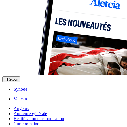
Retour
Synode
Vatican
Angelus
Audience générale
Béatification et canonisation
Curie romaine