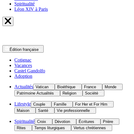
Spiritualité
Léon XIV à Paris
Édition
française
Cotignac
Vacances
Castel Gandolfo
Adoption
Actualités
Vatican
Bioéthique
France
Monde
Patrimoine Actualités
Religion
Société
Lifestyle
Couple
Famille
For Her et For Him
Maison
Santé
Vie professionnelle
Spiritualité
Croix
Dévotion
Écritures
Prière
Rites
Temps liturgiques
Vertus chrétiennes