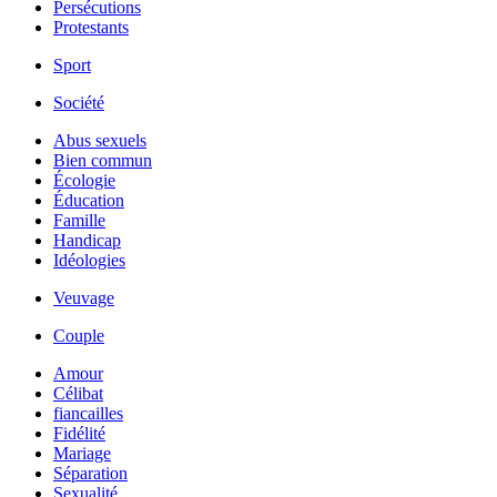
Persécutions
Protestants
Sport
Société
Abus sexuels
Bien commun
Écologie
Éducation
Famille
Handicap
Idéologies
Veuvage
Couple
Amour
Célibat
fiancailles
Fidélité
Mariage
Séparation
Sexualité