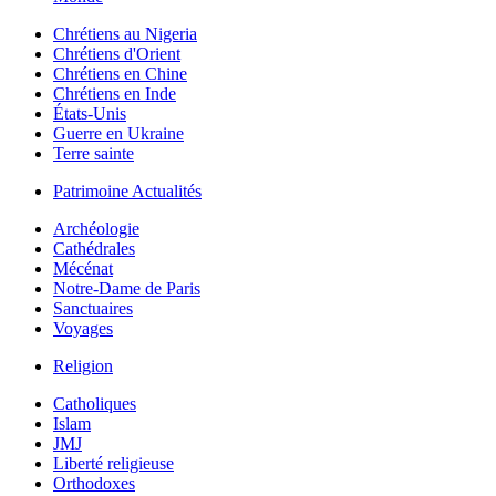
Chrétiens au Nigeria
Chrétiens d'Orient
Chrétiens en Chine
Chrétiens en Inde
États-Unis
Guerre en Ukraine
Terre sainte
Patrimoine Actualités
Archéologie
Cathédrales
Mécénat
Notre-Dame de Paris
Sanctuaires
Voyages
Religion
Catholiques
Islam
JMJ
Liberté religieuse
Orthodoxes