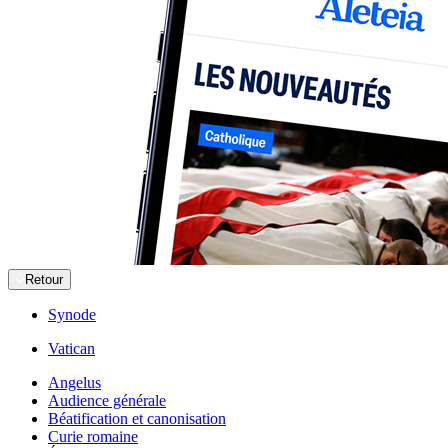
Retour
Synode
Vatican
Angelus
Audience générale
Béatification et canonisation
Curie romaine