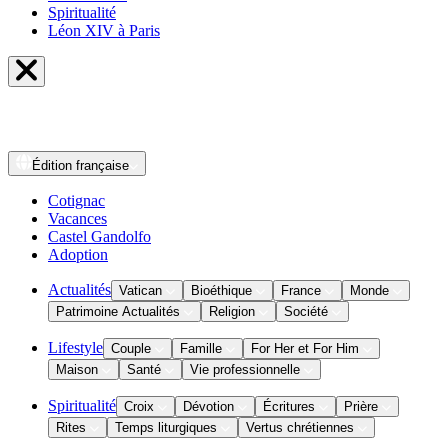
Spiritualité
Léon XIV à Paris
Édition
française
Cotignac
Vacances
Castel Gandolfo
Adoption
Actualités
Vatican
Bioéthique
France
Monde
Patrimoine Actualités
Religion
Société
Lifestyle
Couple
Famille
For Her et For Him
Maison
Santé
Vie professionnelle
Spiritualité
Croix
Dévotion
Écritures
Prière
Rites
Temps liturgiques
Vertus chrétiennes