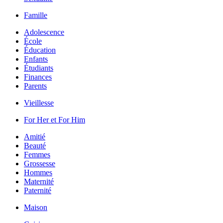
Famille
Adolescence
École
Éducation
Enfants
Étudiants
Finances
Parents
Vieillesse
For Her et For Him
Amitié
Beauté
Femmes
Grossesse
Hommes
Maternité
Paternité
Maison