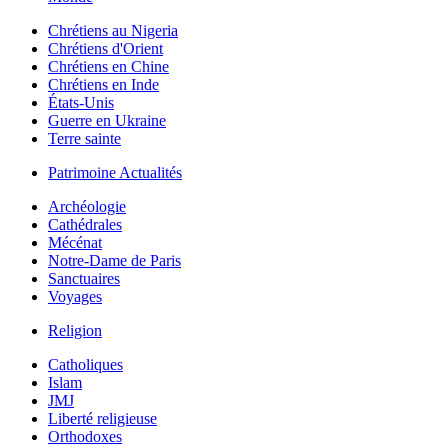
Chrétiens au Nigeria
Chrétiens d'Orient
Chrétiens en Chine
Chrétiens en Inde
États-Unis
Guerre en Ukraine
Terre sainte
Patrimoine Actualités
Archéologie
Cathédrales
Mécénat
Notre-Dame de Paris
Sanctuaires
Voyages
Religion
Catholiques
Islam
JMJ
Liberté religieuse
Orthodoxes