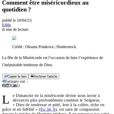
Comment être miséricordieux au
quotidien ?
publié le 10/04/21
|
Edifa
|
6
min de lecture
Crédit :
Oksana Polakova | Shutterstock
La fête de la Miséricorde est l’occasion de faire l’expérience de
l’inépuisable tendresse de Dieu.
Copier le lien
Archiver l'article
Partager sur
:
L
e Dimanche de la miséricorde divine nous invite à
découvrir plus profondément combien le Seigneur,
« Dieu de tendresse et pitié, lent à la colère, riche en
grâce et en fidélité » (
Ex 34, 6
), est saisi de compassion
devant la misère de l'homme pécheur. Il ne repousse pas celui