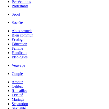
Persécutions
Protestants
Sport
Société
Abus sexuels
Bien commun
Écologie
Éducation
Famille
Handicap
Idéologies
Veuvage
Couple
Amour
Célibat
fiancailles
Fidélité
Mariage
Séparation
Sexualité