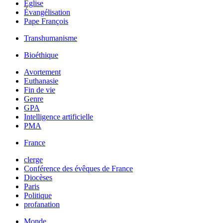
Église
Évangélisation
Pape François
Transhumanisme
Bioéthique
Avortement
Euthanasie
Fin de vie
Genre
GPA
Intelligence artificielle
PMA
France
clerge
Conférence des évêques de France
Diocèses
Paris
Politique
profanation
Monde