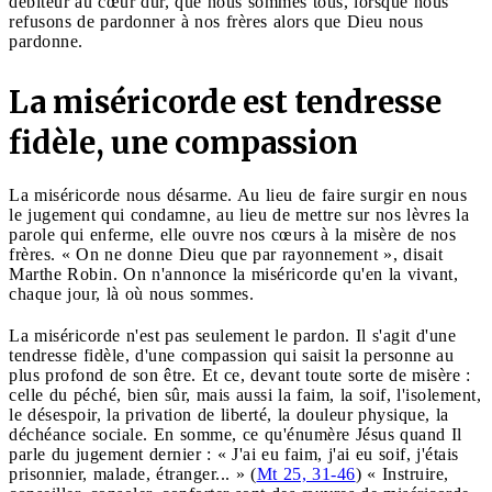
débiteur au cœur dur, que nous sommes tous, lorsque nous
refusons de pardonner à nos frères alors que Dieu nous
pardonne.
La miséricorde est tendresse
fidèle, une compassion
La miséricorde nous désarme. Au lieu de faire surgir en nous
le jugement qui condamne, au lieu de mettre sur nos lèvres la
parole qui enferme, elle ouvre nos cœurs à la misère de nos
frères. « On ne donne Dieu que par rayonnement », disait
Marthe Robin. On n'annonce la miséricorde qu'en la vivant,
chaque jour, là où nous sommes.
La miséricorde n'est pas seulement le pardon. Il s'agit d'une
tendresse fidèle, d'une compassion qui saisit la personne au
plus profond de son être. Et ce, devant toute sorte de misère :
celle du péché, bien sûr, mais aussi la faim, la soif, l'isolement,
le désespoir, la privation de liberté, la douleur physique, la
déchéance sociale. En somme, ce qu'énumère Jésus quand Il
parle du jugement dernier : « J'ai eu faim, j'ai eu soif, j'étais
prisonnier, malade, étranger... » (
Mt 25, 31-46
) « Instruire,