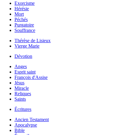
Exorcisme
Hérésie
Mort
Péchés
Purgatoire
Souffrance
Thérèse de Lisieux
Vierge Marie
Dévotion
Anges
Esprit saint
François d'Assise
Jésus
Miracle
Reliques
Saints
Écritures
Ancien Testament
Apocalypse
Bible