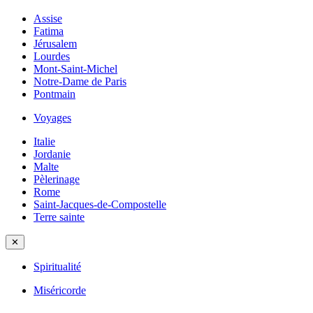
Assise
Fatima
Jérusalem
Lourdes
Mont-Saint-Michel
Notre-Dame de Paris
Pontmain
Voyages
Italie
Jordanie
Malte
Pèlerinage
Rome
Saint-Jacques-de-Compostelle
Terre sainte
✕
Spiritualité
Miséricorde