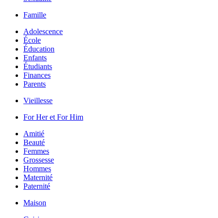
Famille
Adolescence
École
Éducation
Enfants
Étudiants
Finances
Parents
Vieillesse
For Her et For Him
Amitié
Beauté
Femmes
Grossesse
Hommes
Maternité
Paternité
Maison