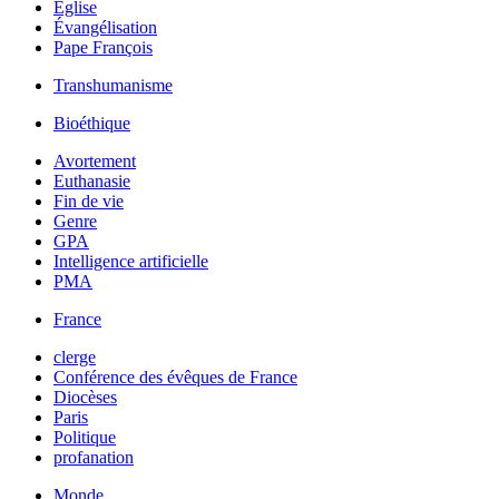
Église
Évangélisation
Pape François
Transhumanisme
Bioéthique
Avortement
Euthanasie
Fin de vie
Genre
GPA
Intelligence artificielle
PMA
France
clerge
Conférence des évêques de France
Diocèses
Paris
Politique
profanation
Monde