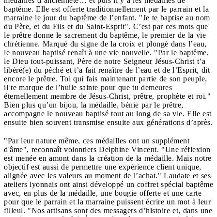
médailles d’ancienneté… et puis il y a les médailles de
baptême. Elle est offerte traditionnellement par le parrain et la
marraine le jour du baptême de l’enfant. "Je te baptise au nom
du Père, et du Fils et du Saint-Esprit". C’est par ces mots que
le prêtre donne le sacrement du baptême, le premier de la vie
chrétienne. Marqué du signe de la croix et plongé dans l’eau,
le nouveau baptisé renaît à une vie nouvelle. "Par le baptême,
le Dieu tout-puissant, Père de notre Seigneur Jésus-Christ t’a
libéré(e) du péché et t’a fait renaître de l’eau et de l’Esprit, dit
encore le prêtre. Toi qui fais maintenant partie de son peuple,
il te marque de l’huile sainte pour que tu demeures
éternellement membre de Jésus-Christ, prêtre, prophète et roi."
Bien plus qu’un bijou, la médaille, bénie par le prêtre,
accompagne le nouveau baptisé tout au long de sa vie. Elle est
ensuite bien souvent transmise ensuite aux générations d’après.
"Par leur nature même, ces médailles ont un supplément
d'âme", reconnaît volontiers Delphine Vincent. "Une réflexion
est menée en amont dans la création de la médaille. Mais notre
objectif est aussi de permettre une expérience client unique,
alignée avec les valeurs au moment de l’achat." Laudate et ses
ateliers lyonnais ont ainsi développé un coffret spécial baptême
avec, en plus de la médaille, une bougie offerte et une carte
pour que le parrain et la marraine puissent écrire un mot à leur
filleul. "Nos artisans sont des messagers d’histoire et, dans une