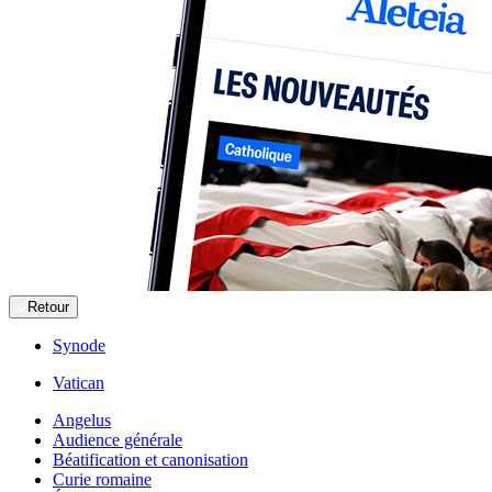
Retour
Synode
Vatican
Angelus
Audience générale
Béatification et canonisation
Curie romaine