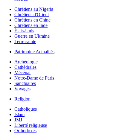
Chrétiens au Nigeria
Chrétiens d'Orient
Chrétiens en Chine
Chrétiens en Inde
États-Unis
Guerre en Ukraine
Terre sainte
Patrimoine Actualités
Archéologie
Cathédrales
Mécénat
Notre-Dame de Paris
Sanctuaires
Voyages
Religion
Catholiques
Islam
JMJ
Liberté religieuse
Orthodoxes