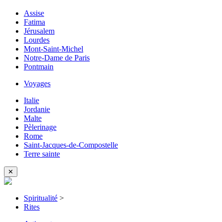
Assise
Fatima
Jérusalem
Lourdes
Mont-Saint-Michel
Notre-Dame de Paris
Pontmain
Voyages
Italie
Jordanie
Malte
Pèlerinage
Rome
Saint-Jacques-de-Compostelle
Terre sainte
✕
Spiritualité
>
Rites