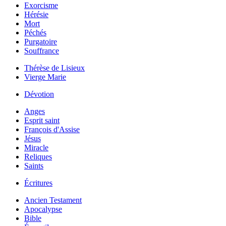
Exorcisme
Hérésie
Mort
Péchés
Purgatoire
Souffrance
Thérèse de Lisieux
Vierge Marie
Dévotion
Anges
Esprit saint
François d'Assise
Jésus
Miracle
Reliques
Saints
Écritures
Ancien Testament
Apocalypse
Bible