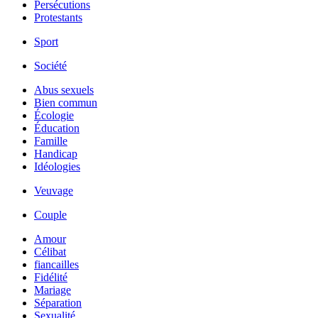
Persécutions
Protestants
Sport
Société
Abus sexuels
Bien commun
Écologie
Éducation
Famille
Handicap
Idéologies
Veuvage
Couple
Amour
Célibat
fiancailles
Fidélité
Mariage
Séparation
Sexualité