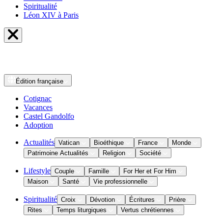
Spiritualité
Léon XIV à Paris
Édition
française
Cotignac
Vacances
Castel Gandolfo
Adoption
Actualités
Vatican
Bioéthique
France
Monde
Patrimoine Actualités
Religion
Société
Lifestyle
Couple
Famille
For Her et For Him
Maison
Santé
Vie professionnelle
Spiritualité
Croix
Dévotion
Écritures
Prière
Rites
Temps liturgiques
Vertus chrétiennes