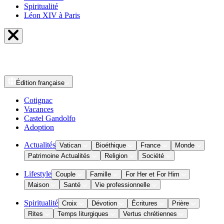
Spiritualité
Léon XIV à Paris
Édition
française
Cotignac
Vacances
Castel Gandolfo
Adoption
Actualités
Vatican
Bioéthique
France
Monde
Patrimoine Actualités
Religion
Société
Lifestyle
Couple
Famille
For Her et For Him
Maison
Santé
Vie professionnelle
Spiritualité
Croix
Dévotion
Écritures
Prière
Rites
Temps liturgiques
Vertus chrétiennes