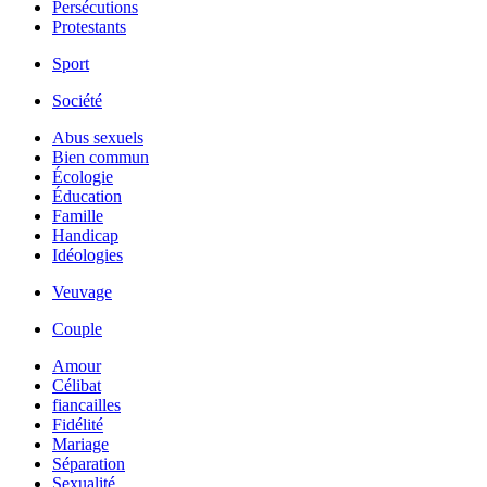
Persécutions
Protestants
Sport
Société
Abus sexuels
Bien commun
Écologie
Éducation
Famille
Handicap
Idéologies
Veuvage
Couple
Amour
Célibat
fiancailles
Fidélité
Mariage
Séparation
Sexualité