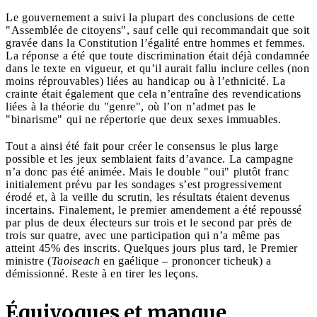
Le gouvernement a suivi la plupart des conclusions de cette
"Assemblée de citoyens", sauf celle qui recommandait que soit
gravée dans la Constitution l’égalité entre hommes et femmes.
La réponse a été que toute discrimination était déjà condamnée
dans le texte en vigueur, et qu’il aurait fallu inclure celles (non
moins réprouvables) liées au handicap ou à l’ethnicité. La
crainte était également que cela n’entraîne des revendications
liées à la théorie du "genre", où l’on n’admet pas le
"binarisme" qui ne répertorie que deux sexes immuables.
Tout a ainsi été fait pour créer le consensus le plus large
possible et les jeux semblaient faits d’avance. La campagne
n’a donc pas été animée. Mais le double "oui" plutôt franc
initialement prévu par les sondages s’est progressivement
érodé et, à la veille du scrutin, les résultats étaient devenus
incertains. Finalement, le premier amendement a été repoussé
par plus de deux électeurs sur trois et le second par près de
trois sur quatre, avec une participation qui n’a même pas
atteint 45% des inscrits. Quelques jours plus tard, le Premier
ministre (
Taoiseach
en gaélique – prononcer ticheuk) a
démissionné. Reste à en tirer les leçons.
Équivoques et manque