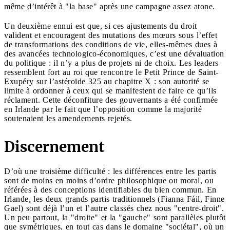
même d’intérêt à "la base" après une campagne assez atone.
Un deuxième ennui est que, si ces ajustements du droit
valident et encouragent des mutations des mœurs sous l’effet
de transformations des conditions de vie, elles-mêmes dues à
des avancées technologico-économiques, c’est une dévaluation
du politique : il n’y a plus de projets ni de choix. Les leaders
ressemblent fort au roi que rencontre le Petit Prince de Saint-
Exupéry sur l’astéroïde 325 au chapitre X : son autorité se
limite à ordonner à ceux qui se manifestent de faire ce qu’ils
réclament. Cette déconfiture des gouvernants a été confirmée
en Irlande par le fait que l’opposition comme la majorité
soutenaient les amendements rejetés.
Discernement
D’où une troisième difficulté : les différences entre les partis
sont de moins en moins d’ordre philosophique ou moral, ou
référées à des conceptions identifiables du bien commun. En
Irlande, les deux grands partis traditionnels (Fianna Fáil, Finne
Gael) sont déjà l’un et l’autre classés chez nous "centre-droit".
Un peu partout, la "droite" et la "gauche" sont parallèles plutôt
que symétriques, en tout cas dans le domaine "sociétal", où un