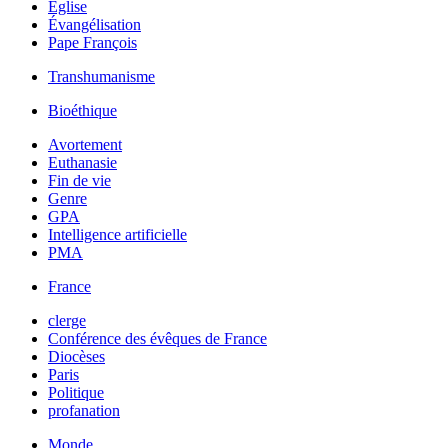
Église
Évangélisation
Pape François
Transhumanisme
Bioéthique
Avortement
Euthanasie
Fin de vie
Genre
GPA
Intelligence artificielle
PMA
France
clerge
Conférence des évêques de France
Diocèses
Paris
Politique
profanation
Monde