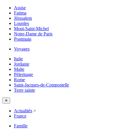
Assise
Fatima
Jérusalem
Lourdes
Mont-Saint-Michel
Notre-Dame de Paris
Pontmain
Voyages
Italie
Jordanie
Malte
Pèlerinage
Rome
Saint-Jacques-de-Compostelle
Terre sainte
✕
Actualités
>
France
Famille