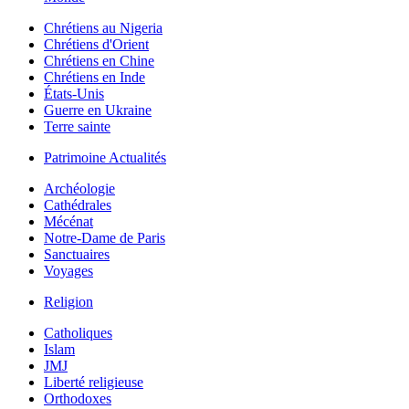
Chrétiens au Nigeria
Chrétiens d'Orient
Chrétiens en Chine
Chrétiens en Inde
États-Unis
Guerre en Ukraine
Terre sainte
Patrimoine Actualités
Archéologie
Cathédrales
Mécénat
Notre-Dame de Paris
Sanctuaires
Voyages
Religion
Catholiques
Islam
JMJ
Liberté religieuse
Orthodoxes