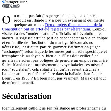
Partager sur
:
O
n n’en a pas fait des gorges chaudes, mais il s’est
produit en Irlande il y a peu un événement qui mérite
quelque attention.
Deux projets d’amendement de la
Constitution ont en effet été rejetées par référendum
. Ceux-ci
visaient à des "modernisations" officialisant l’évolution des
mœurs. Il s’agissait d’une part de déconnecter la vie en couple
et en famille de l’institution du mariage (désormais non
nécessaire), et d’autre part de gommer l’affirmation (jugée
"archaïque") selon laquelle les mères ont un rôle spécifique et
irremplaçable au foyer, si bien que l’État doit veiller à ce
qu’elles ne soient pas obligées de prendre un emploi rémunéré.
Si les Irlandais ont massivement envoyé balader ces mises à
jour "sociétales", cela signifie-t-il qu’ils restent attachés à
l’amour ardent et fidèle célébré dans la ballade chantée par
Bourvil en 1958 ? Eh bien non, pas vraiment. Mais c’est tout
de même instructif.
Sécularisation
Identitairement catholique (en résistance au protestantisme du