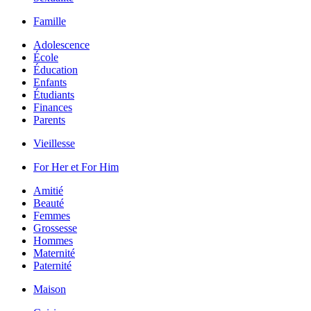
Famille
Adolescence
École
Éducation
Enfants
Étudiants
Finances
Parents
Vieillesse
For Her et For Him
Amitié
Beauté
Femmes
Grossesse
Hommes
Maternité
Paternité
Maison