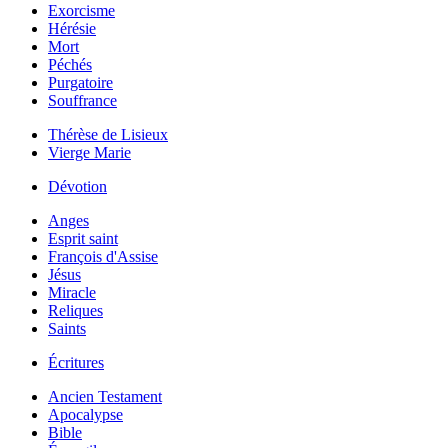
Exorcisme
Hérésie
Mort
Péchés
Purgatoire
Souffrance
Thérèse de Lisieux
Vierge Marie
Dévotion
Anges
Esprit saint
François d'Assise
Jésus
Miracle
Reliques
Saints
Écritures
Ancien Testament
Apocalypse
Bible