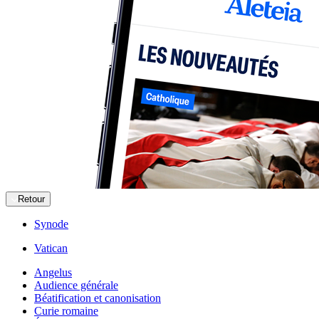
Retour
Synode
Vatican
Angelus
Audience générale
Béatification et canonisation
Curie romaine