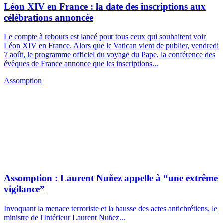
Léon XIV : “La prière est un acte d’espérance”
La prière n’est ni une technique de "bien-être" ni une "évasion",
mais une dimension essentielle de...
Lancé en 2013, Aleteia est un quotidien d'information gratuit sur
internet. Le site est publié en six langues (français, anglais,
portugais, espagnol, polonais et slovène). Chaque mois, plus de 10
millions de lecteurs consultent Aleteia à travers son site web, son
application et les réseaux sociaux. Aleteia touche près de 50 millions
de personnes dans le monde, ce qui en fait un des leaders des médias
catholiques en ligne.
S'abonner
Se connecter
Rubriques
Actualités
Lifestyle