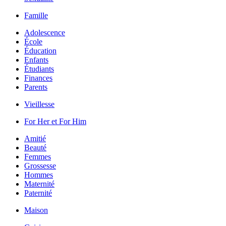
Famille
Adolescence
École
Éducation
Enfants
Étudiants
Finances
Parents
Vieillesse
For Her et For Him
Amitié
Beauté
Femmes
Grossesse
Hommes
Maternité
Paternité
Maison