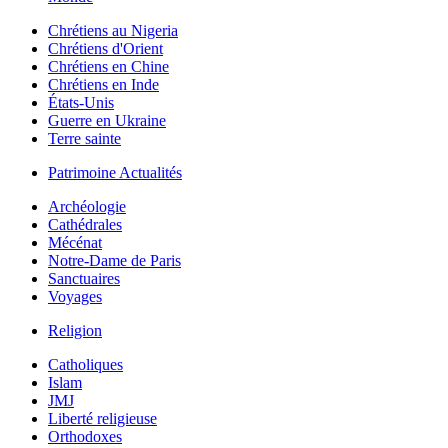
Chrétiens au Nigeria
Chrétiens d'Orient
Chrétiens en Chine
Chrétiens en Inde
États-Unis
Guerre en Ukraine
Terre sainte
Patrimoine Actualités
Archéologie
Cathédrales
Mécénat
Notre-Dame de Paris
Sanctuaires
Voyages
Religion
Catholiques
Islam
JMJ
Liberté religieuse
Orthodoxes