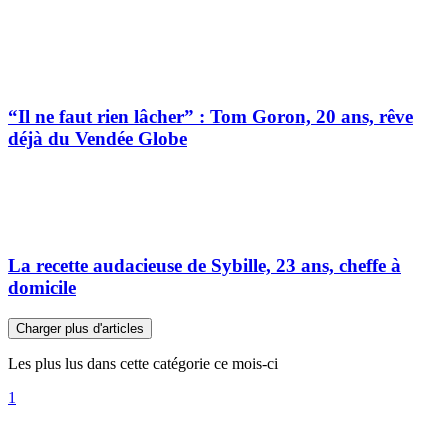
“Il ne faut rien lâcher” : Tom Goron, 20 ans, rêve
déjà du Vendée Globe
La recette audacieuse de Sybille, 23 ans, cheffe à
domicile
Charger plus d'articles
Les plus lus dans cette catégorie ce mois-ci
1
Les cinq paroles que Léon XIV veut faire entendre
aux personnes âgées
2
Cette astuce d’un Père du Désert pour vaincre