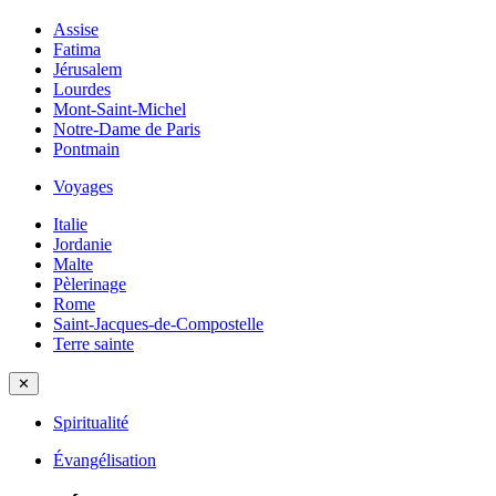
Assise
Fatima
Jérusalem
Lourdes
Mont-Saint-Michel
Notre-Dame de Paris
Pontmain
Voyages
Italie
Jordanie
Malte
Pèlerinage
Rome
Saint-Jacques-de-Compostelle
Terre sainte
✕
Spiritualité
Évangélisation