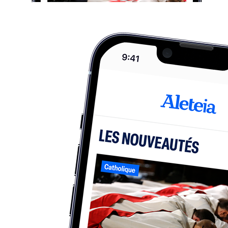
Articles similaires
Messe
Léon XIV en France : la date des inscriptions aux
célébrations annoncée
Le compte à rebours est lancé pour tous ceux qui souhaitent voir
Léon XIV en France. Alors que le Vatican vient de publier, vendredi
7 août, le programme officiel du voyage du Pape, la conférence des
évêques de France annonce que les inscriptions...
Assomption
Assomption : Laurent Nuñez appelle à “une extrême
vigilance”