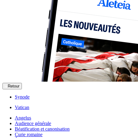
Retour
Synode
Vatican
Angelus
Audience générale
Béatification et canonisation
Curie romaine