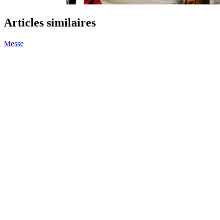
Invoquant la menace terroriste et la hausse des actes antichrétiens, le
ministre de l'Intérieur Laurent Nuñez...
Assise
[REPORTAGE] Léon XIV et saint François
d’Assise, deux figures inspirantes pour des jeunes
Dans le cadre des célébrations du huitième centenaire de la mort de
saint François, des milliers de jeunes se...
Prière
Visite de Léon XIV en France : une intention de
prière sera lue dans toutes les églises le 15 août
À quelques semaines de la venue du pape Léon XIV dans
l’Hexagone, les évêques de France invitent les paroisses...
Audience générale