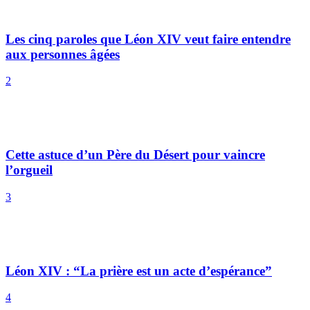
l’orgueil
3
Léon XIV : “La prière est un acte d’espérance”
4
Changer de vie : le conseil d’un Père du Désert
5
La leçon d’un Père du Désert pour accompagner les
conversions
Charger plus d'articles
samedi 8 août
La fête du jour