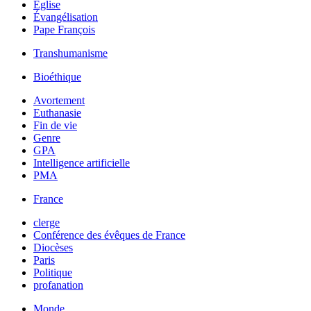
Église
Évangélisation
Pape François
Transhumanisme
Bioéthique
Avortement
Euthanasie
Fin de vie
Genre
GPA
Intelligence artificielle
PMA
France
clerge
Conférence des évêques de France
Diocèses
Paris
Politique
profanation
Monde