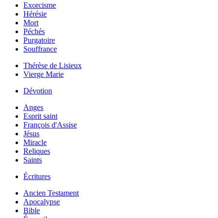
Exorcisme
Hérésie
Mort
Péchés
Purgatoire
Souffrance
Thérèse de Lisieux
Vierge Marie
Dévotion
Anges
Esprit saint
François d'Assise
Jésus
Miracle
Reliques
Saints
Écritures
Ancien Testament
Apocalypse
Bible