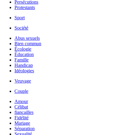
Persécutions
Protestants
Sport
Société
Abus sexuels
Bien commun
Écologie
Éducation
Famille
Handicap
Idéologies
Veuvage
Couple
Amour
Célibat
fiancailles
Fidélité
Mariage
Séparation
Sexualité