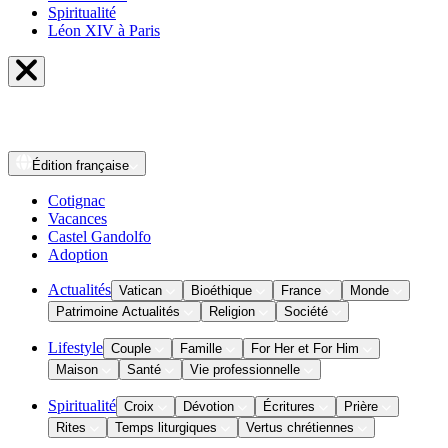
Spiritualité
Léon XIV à Paris
Édition
française
Cotignac
Vacances
Castel Gandolfo
Adoption
Actualités
Vatican
Bioéthique
France
Monde
Patrimoine Actualités
Religion
Société
Lifestyle
Couple
Famille
For Her et For Him
Maison
Santé
Vie professionnelle
Spiritualité
Croix
Dévotion
Écritures
Prière
Rites
Temps liturgiques
Vertus chrétiennes