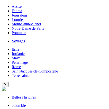
Assise
Fatima
Jérusalem
Lourdes
Mont-Saint-Michel
Notre-Dame de Paris
Pontmain
Voyages
Italie
Jordanie
Malte
Pèlerinage
Rome
Saint-Jacques-de-Compostelle
Terre sainte
✕
Belles Histoires
colombie