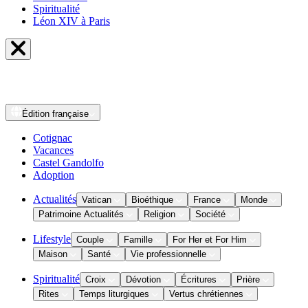
Spiritualité
Léon XIV à Paris
Édition
française
Cotignac
Vacances
Castel Gandolfo
Adoption
Actualités
Vatican
Bioéthique
France
Monde
Patrimoine Actualités
Religion
Société
Lifestyle
Couple
Famille
For Her et For Him
Maison
Santé
Vie professionnelle
Spiritualité
Croix
Dévotion
Écritures
Prière
Rites
Temps liturgiques
Vertus chrétiennes