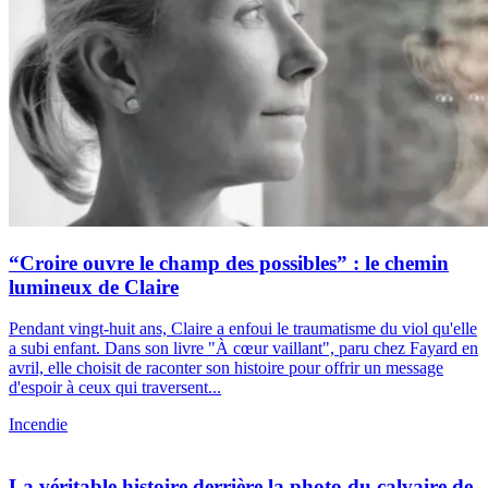
“Croire ouvre le champ des possibles” : le chemin
lumineux de Claire
Pendant vingt-huit ans, Claire a enfoui le traumatisme du viol qu'elle
a subi enfant. Dans son livre "À cœur vaillant", paru chez Fayard en
avril, elle choisit de raconter son histoire pour offrir un message
d'espoir à ceux qui traversent...
Incendie
La véritable histoire derrière la photo du calvaire de