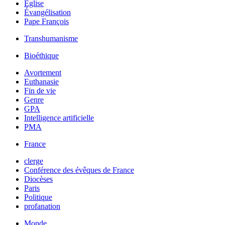
Église
Évangélisation
Pape François
Transhumanisme
Bioéthique
Avortement
Euthanasie
Fin de vie
Genre
GPA
Intelligence artificielle
PMA
France
clerge
Conférence des évêques de France
Diocèses
Paris
Politique
profanation
Monde