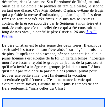
décembre, dans la paroisse San Bartolomé de Tuluá, au sud-
ouest de la Colombie : le premier en tant que prêtre, le second
en tant que diacre. C'es Mgr Roberto Ospina, évêque de Buga,
qui a présidé la messe d'ordination, pendant laquelle les deux
frères se sont montrés très émus. "Je suis très heureux et
content de la grâce accordée par le Seigneur à mon frère et à
moi. Je crois que c’est le reflet de ce qui a été construit tout au
long de nos vies", a confié le père Cristian, 26 ans,
à ACI
Prensa
.
Le père Cristian est le plus jeune des deux frères. Il explique
avoir suivi les traces de son frère aîné, Jesús, âgé de trois ans
de plus. Jusqu'à son adolescence, période pendant laquelle le
jeune homme s'est éloigné de la foi un certain temps. "Lorsque
mon frère Jesús a rejoint le groupe de jeunes de la paroisse et
qu'il m'a invité à intégrer ce groupe, je lui ai dit non." Alors
qu'il finit par rejoindre la pastorale des jeunes, plutôt pour
trouver une petite amie, c'est finalement la vocation
sacerdotale qu'il découvre. C'est une nouvelle voie qui
s'ouvre : cette fois-ci, Cristian ne suit plus les traces de son
frère seulement, "mais celles du Christ".