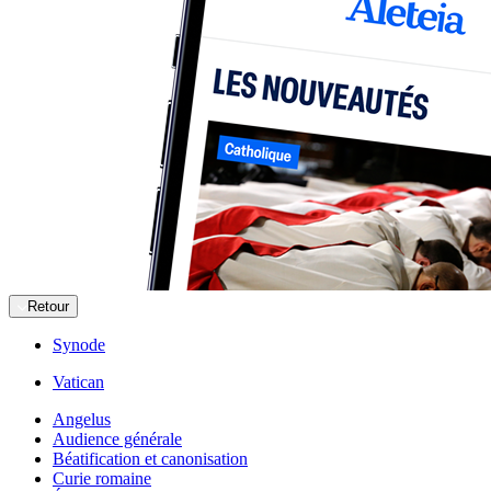
Retour
Synode
Vatican
Angelus
Audience générale
Béatification et canonisation
Curie romaine