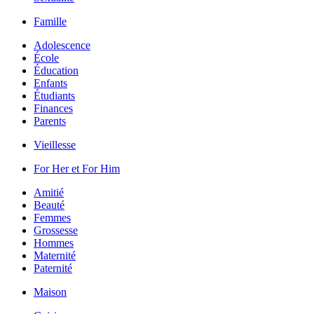
Famille
Adolescence
École
Éducation
Enfants
Étudiants
Finances
Parents
Vieillesse
For Her et For Him
Amitié
Beauté
Femmes
Grossesse
Hommes
Maternité
Paternité
Maison