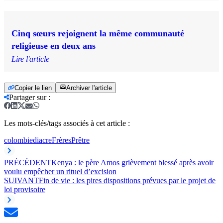
Cinq sœurs rejoignent la même communauté
religieuse en deux ans
Lire l'article
Copier le lien
Archiver l'article
Partager sur
:
Les mots-clés/tags associés à cet article :
colombie
diacre
Frères
Prêtre
PRÉCÉDENT
Kenya : le père Amos grièvement blessé après avoir
voulu empêcher un rituel d’excision
SUIVANT
Fin de vie : les pires dispositions prévues par le projet de
loi provisoire