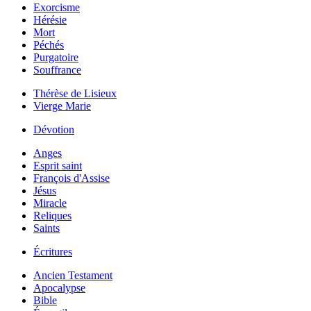
Exorcisme
Hérésie
Mort
Péchés
Purgatoire
Souffrance
Thérèse de Lisieux
Vierge Marie
Dévotion
Anges
Esprit saint
François d'Assise
Jésus
Miracle
Reliques
Saints
Écritures
Ancien Testament
Apocalypse
Bible