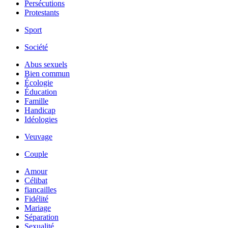
Persécutions
Protestants
Sport
Société
Abus sexuels
Bien commun
Écologie
Éducation
Famille
Handicap
Idéologies
Veuvage
Couple
Amour
Célibat
fiancailles
Fidélité
Mariage
Séparation
Sexualité