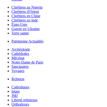
Chrétiens au Nigeria
Chrétiens d'Orient
Chrétiens en Chine
Chrétiens en Inde
États-Unis
Guerre en Ukraine
Terre sainte
Patrimoine Actualités
Archéologie
Cathédrales
Mécénat
Notre-Dame de Paris
Sanctuaires
Voyages
Religion
Catholiques
Islam
JMJ
Liberté religieuse
Orthodoxes