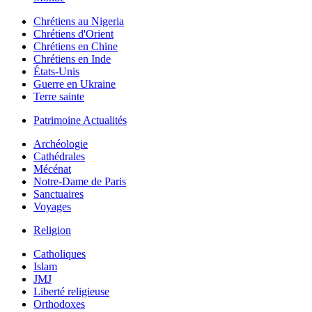
Chrétiens au Nigeria
Chrétiens d'Orient
Chrétiens en Chine
Chrétiens en Inde
États-Unis
Guerre en Ukraine
Terre sainte
Patrimoine Actualités
Archéologie
Cathédrales
Mécénat
Notre-Dame de Paris
Sanctuaires
Voyages
Religion
Catholiques
Islam
JMJ
Liberté religieuse
Orthodoxes