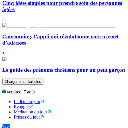
Cinq idées simples pour prendre soin des personnes
âgées
4
Coucouning, l’appli qui révolutionne votre carnet
d’adresses
5
Le guide des prénoms chrétiens pour un petit garçon
Charger plus d'articles
vendredi 7 août
La fête du jour
Évangile
Méditation du jour
Prières du jour