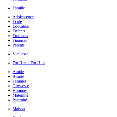
Famille
Adolescence
École
Éducation
Enfants
Étudiants
Finances
Parents
Vieillesse
For Her et For Him
Amitié
Beauté
Femmes
Grossesse
Hommes
Maternité
Paternité
Maison