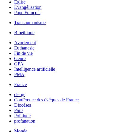
Église
Évangélisation
Pape François
Transhumanisme
Bioéthique
Avortement
Euthanasie
Fin de vie
Genre
GPA
Intelligence artificielle
PMA
France
clerge
Conférence des évêques de France
Diocèses
Paris
Politique
profanation
Monde