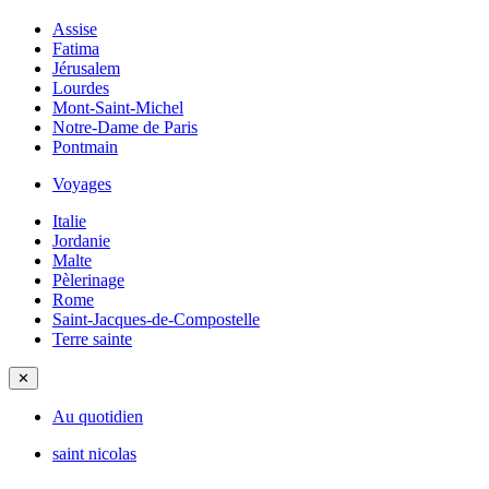
Assise
Fatima
Jérusalem
Lourdes
Mont-Saint-Michel
Notre-Dame de Paris
Pontmain
Voyages
Italie
Jordanie
Malte
Pèlerinage
Rome
Saint-Jacques-de-Compostelle
Terre sainte
✕
Au quotidien
saint nicolas