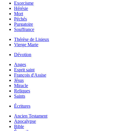
Exorcisme
Hérésie
Mort
Péchés
Purgatoire
Souffrance
Thérèse de Lisieux
Vierge Marie
Dévotion
Anges
Esprit saint
François d'Assise
Jésus
Miracle
Reliques
Saints
Écritures
Ancien Testament
Apocalypse
Bible