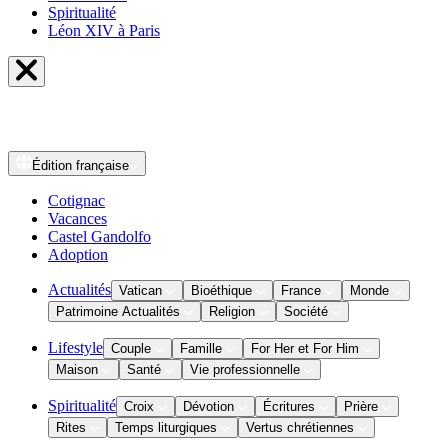
Spiritualité
Léon XIV à Paris
Édition
française
Cotignac
Vacances
Castel Gandolfo
Adoption
Actualités
Vatican
Bioéthique
France
Monde
Patrimoine Actualités
Religion
Société
Lifestyle
Couple
Famille
For Her et For Him
Maison
Santé
Vie professionnelle
Spiritualité
Croix
Dévotion
Écritures
Prière
Rites
Temps liturgiques
Vertus chrétiennes