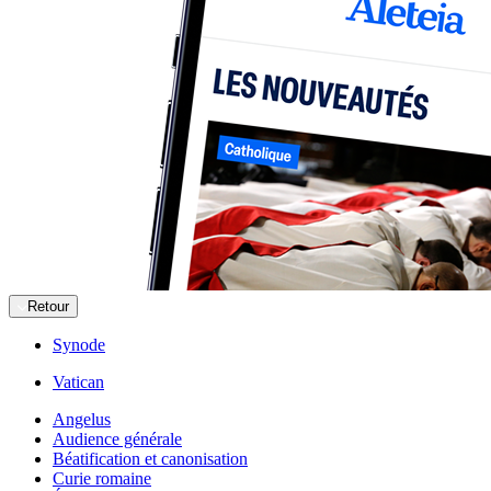
Retour
Synode
Vatican
Angelus
Audience générale
Béatification et canonisation
Curie romaine