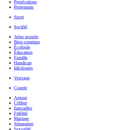
Persécutions
Protestants
Sport
Société
Abus sexuels
Bien commun
Écologie
Éducation
Famille
Handicap
Idéologies
Veuvage
Couple
Amour
Célibat
fiancailles
Fidélité
Mariage
Séparation
Sexualité