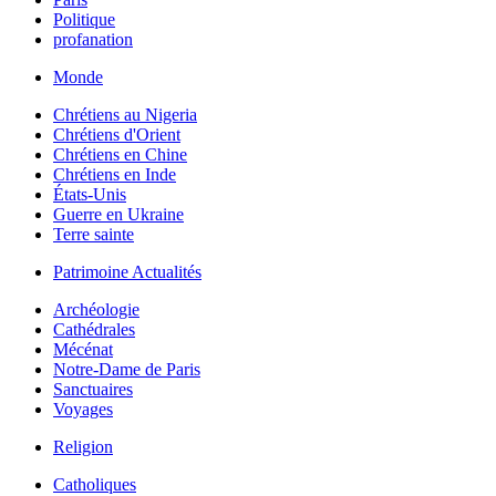
Politique
profanation
Monde
Chrétiens au Nigeria
Chrétiens d'Orient
Chrétiens en Chine
Chrétiens en Inde
États-Unis
Guerre en Ukraine
Terre sainte
Patrimoine Actualités
Archéologie
Cathédrales
Mécénat
Notre-Dame de Paris
Sanctuaires
Voyages
Religion
Catholiques