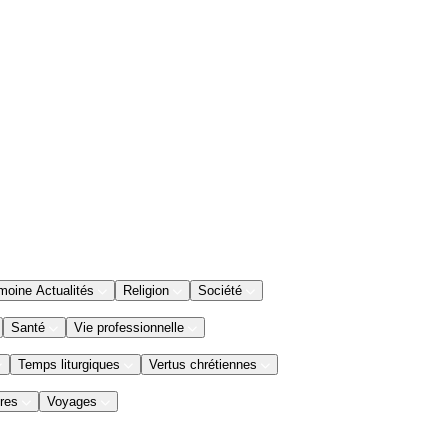
moine Actualités
Religion
Société
Santé
Vie professionnelle
Temps liturgiques
Vertus chrétiennes
res
Voyages