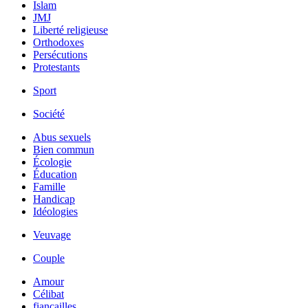
Islam
JMJ
Liberté religieuse
Orthodoxes
Persécutions
Protestants
Sport
Société
Abus sexuels
Bien commun
Écologie
Éducation
Famille
Handicap
Idéologies
Veuvage
Couple
Amour
Célibat
fiancailles