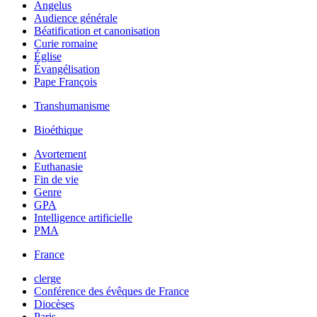
Angelus
Audience générale
Béatification et canonisation
Curie romaine
Église
Évangélisation
Pape François
Transhumanisme
Bioéthique
Avortement
Euthanasie
Fin de vie
Genre
GPA
Intelligence artificielle
PMA
France
clerge
Conférence des évêques de France
Diocèses
Paris