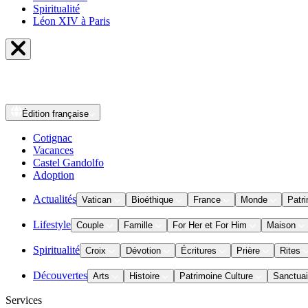
Spiritualité
Léon XIV à Paris
Édition
française
Cotignac
Vacances
Castel Gandolfo
Adoption
Actualités
Vatican
Bioéthique
France
Monde
Patri
Lifestyle
Couple
Famille
For Her et For Him
Maison
Spiritualité
Croix
Dévotion
Écritures
Prière
Rites
Découvertes
Arts
Histoire
Patrimoine Culture
Sanctuai
Services