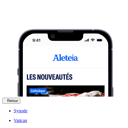
Retour
Synode
Vatican