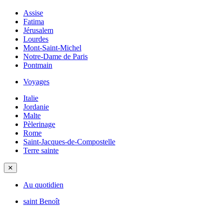
Assise
Fatima
Jérusalem
Lourdes
Mont-Saint-Michel
Notre-Dame de Paris
Pontmain
Voyages
Italie
Jordanie
Malte
Pèlerinage
Rome
Saint-Jacques-de-Compostelle
Terre sainte
✕
Au quotidien
saint Benoît