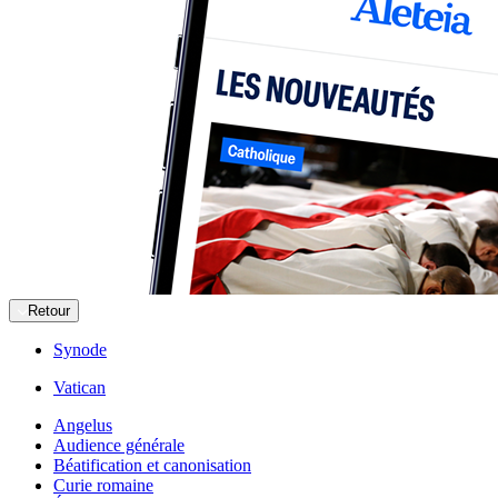
Retour
Synode
Vatican
Angelus
Audience générale
Béatification et canonisation
Curie romaine