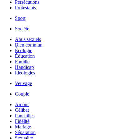
Persécutions
Protestants
Sport
Société
Abus sexuels
Bien commun
Écologie
Éducation
Famille
Handicap
Idéologies
Veuvage
Couple
Amour
Célibat
fiancailles
Fidélité
Mariage
Séparation
Sexualité