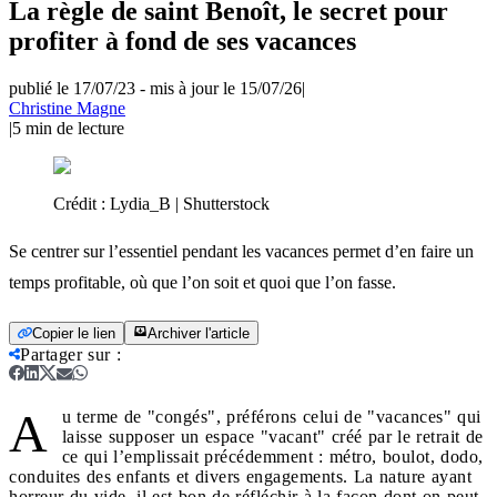
La règle de saint Benoît, le secret pour
profiter à fond de ses vacances
publié le 17/07/23
-
mis à jour le 15/07/26
|
Christine Magne
|
5
min de lecture
Crédit :
Lydia_B | Shutterstock
Se centrer sur l’essentiel pendant les vacances permet d’en faire un
temps profitable, où que l’on soit et quoi que l’on fasse.
Copier le lien
Archiver l'article
Partager sur
:
A
u terme de "congés", préférons celui de "vacances" qui
laisse supposer un espace "vacant" créé par le retrait de
ce qui l’emplissait précédemment : métro, boulot, dodo,
conduites des enfants et divers engagements. La nature ayant
horreur du vide, il est bon de réfléchir à la façon dont on peut