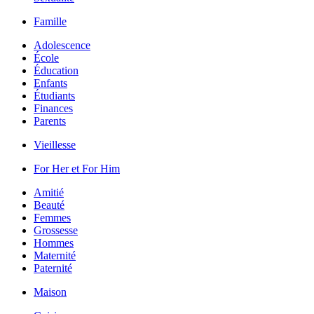
Famille
Adolescence
École
Éducation
Enfants
Étudiants
Finances
Parents
Vieillesse
For Her et For Him
Amitié
Beauté
Femmes
Grossesse
Hommes
Maternité
Paternité
Maison