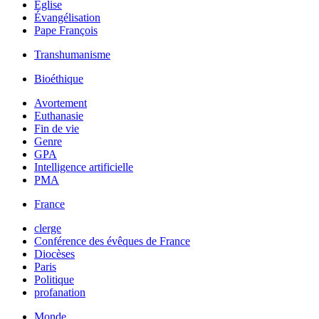
Église
Évangélisation
Pape François
Transhumanisme
Bioéthique
Avortement
Euthanasie
Fin de vie
Genre
GPA
Intelligence artificielle
PMA
France
clerge
Conférence des évêques de France
Diocèses
Paris
Politique
profanation
Monde