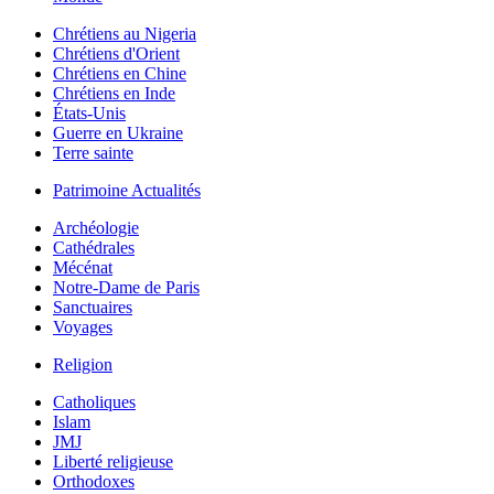
Chrétiens au Nigeria
Chrétiens d'Orient
Chrétiens en Chine
Chrétiens en Inde
États-Unis
Guerre en Ukraine
Terre sainte
Patrimoine Actualités
Archéologie
Cathédrales
Mécénat
Notre-Dame de Paris
Sanctuaires
Voyages
Religion
Catholiques
Islam
JMJ
Liberté religieuse
Orthodoxes