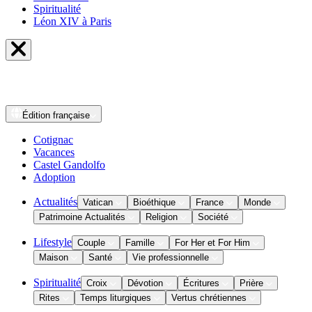
Spiritualité
Léon XIV à Paris
Édition
française
Cotignac
Vacances
Castel Gandolfo
Adoption
Actualités
Vatican
Bioéthique
France
Monde
Patrimoine Actualités
Religion
Société
Lifestyle
Couple
Famille
For Her et For Him
Maison
Santé
Vie professionnelle
Spiritualité
Croix
Dévotion
Écritures
Prière
Rites
Temps liturgiques
Vertus chrétiennes