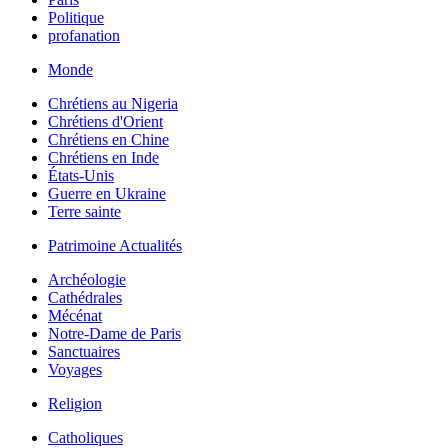
Politique
profanation
Monde
Chrétiens au Nigeria
Chrétiens d'Orient
Chrétiens en Chine
Chrétiens en Inde
États-Unis
Guerre en Ukraine
Terre sainte
Patrimoine Actualités
Archéologie
Cathédrales
Mécénat
Notre-Dame de Paris
Sanctuaires
Voyages
Religion
Catholiques