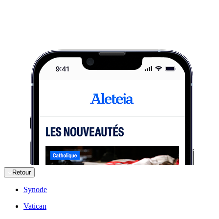
Retour
Synode
Vatican