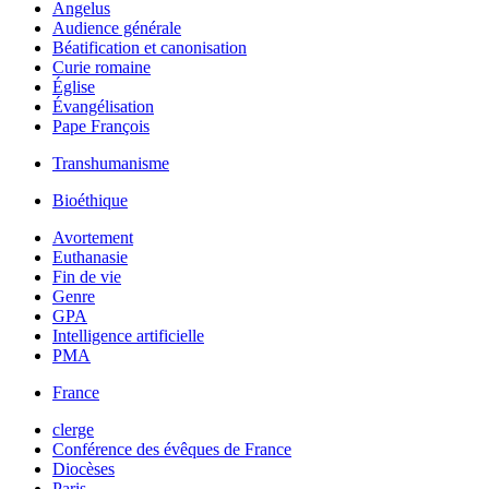
Angelus
Audience générale
Béatification et canonisation
Curie romaine
Église
Évangélisation
Pape François
Transhumanisme
Bioéthique
Avortement
Euthanasie
Fin de vie
Genre
GPA
Intelligence artificielle
PMA
France
clerge
Conférence des évêques de France
Diocèses
Paris