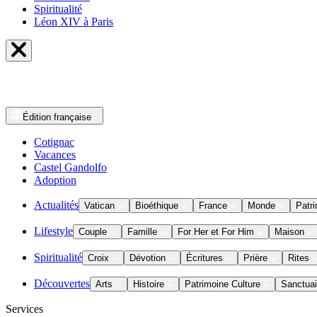
Spiritualité
Léon XIV à Paris
Édition
française
Cotignac
Vacances
Castel Gandolfo
Adoption
Actualités
Vatican
Bioéthique
France
Monde
Patri
Lifestyle
Couple
Famille
For Her et For Him
Maison
Spiritualité
Croix
Dévotion
Écritures
Prière
Rites
Découvertes
Arts
Histoire
Patrimoine Culture
Sanctuai
Services