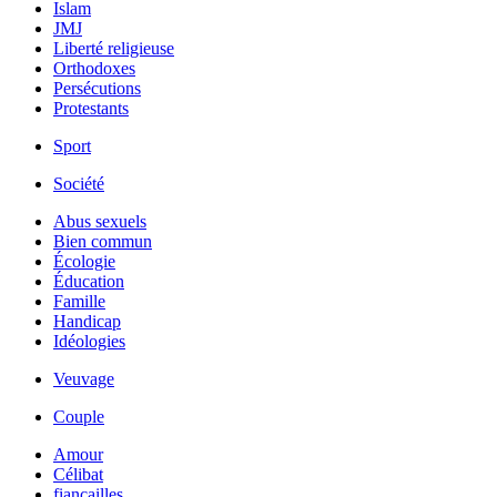
Islam
JMJ
Liberté religieuse
Orthodoxes
Persécutions
Protestants
Sport
Société
Abus sexuels
Bien commun
Écologie
Éducation
Famille
Handicap
Idéologies
Veuvage
Couple
Amour
Célibat
fiancailles