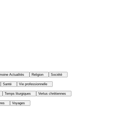
moine Actualités
Religion
Société
Santé
Vie professionnelle
Temps liturgiques
Vertus chrétiennes
res
Voyages