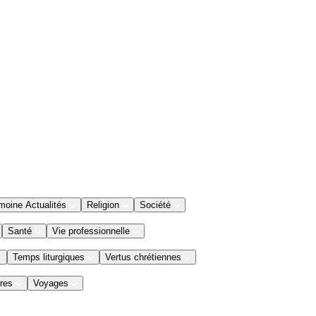
moine Actualités
Religion
Société
Santé
Vie professionnelle
Temps liturgiques
Vertus chrétiennes
res
Voyages