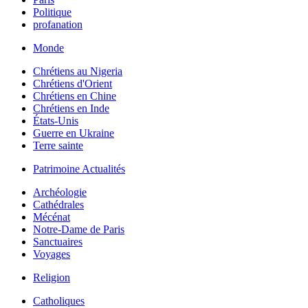
Politique
profanation
Monde
Chrétiens au Nigeria
Chrétiens d'Orient
Chrétiens en Chine
Chrétiens en Inde
États-Unis
Guerre en Ukraine
Terre sainte
Patrimoine Actualités
Archéologie
Cathédrales
Mécénat
Notre-Dame de Paris
Sanctuaires
Voyages
Religion
Catholiques