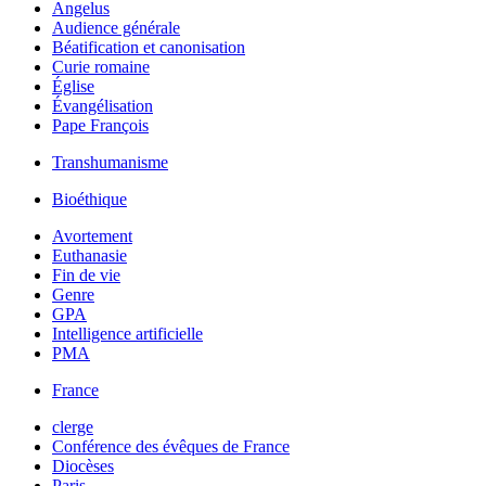
Angelus
Audience générale
Béatification et canonisation
Curie romaine
Église
Évangélisation
Pape François
Transhumanisme
Bioéthique
Avortement
Euthanasie
Fin de vie
Genre
GPA
Intelligence artificielle
PMA
France
clerge
Conférence des évêques de France
Diocèses
Paris