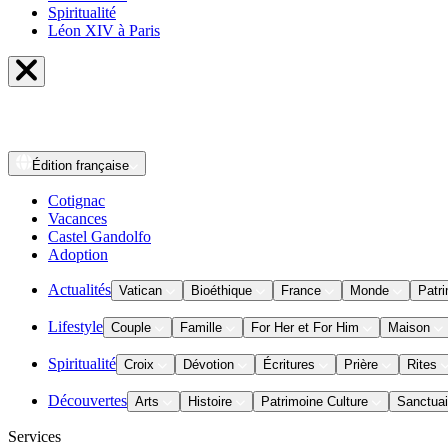
Spiritualité
Léon XIV à Paris
Édition
française
Cotignac
Vacances
Castel Gandolfo
Adoption
Actualités
Vatican
Bioéthique
France
Monde
Patri
Lifestyle
Couple
Famille
For Her et For Him
Maison
Spiritualité
Croix
Dévotion
Écritures
Prière
Rites
Découvertes
Arts
Histoire
Patrimoine Culture
Sanctuai
Services