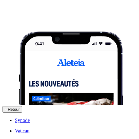
Retour
Synode
Vatican