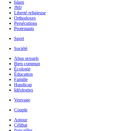
Islam
JMJ
Liberté religieuse
Orthodoxes
Persécutions
Protestants
Sport
Société
Abus sexuels
Bien commun
Écologie
Éducation
Famille
Handicap
Idéologies
Veuvage
Couple
Amour
Célibat
fiancailles