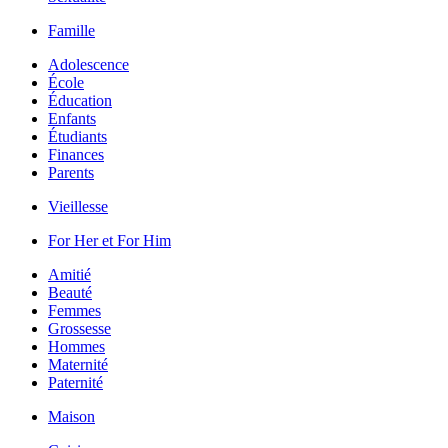
Famille
Adolescence
École
Éducation
Enfants
Étudiants
Finances
Parents
Vieillesse
For Her et For Him
Amitié
Beauté
Femmes
Grossesse
Hommes
Maternité
Paternité
Maison