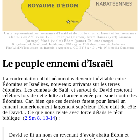
Carte représentant les royaumes d'Israël et de Judée (non colorés) et les royaumes
alentour en 830 avant J.-C. : Phénicie (marron) Aram Damas (vert) Ammon
(orange) Moab (violet) Édom (jaune) Philistie (rouge).
Kingdoms_of_Israel_and_Judah_map_830.svg: et Oldtidens_Israel_&_Judea.svg :
FinnWikiNoTraduction en français : Appaches, CC BY-SA 4.0 , via Wikimedia Commons
Le peuple ennemi d’Israël
La confrontation allait néanmoins devenir inévitable entre
Édomites et Israélites, nouveaux arrivants sur les terres
édomites. Les combats de Saül, et surtout de David resteront
célèbres lors de cette lutte acharnée menée par Israël contre les
Édomites. Car, bien que ces derniers furent pour Israël un
ennemi numériquement largement supérieur, Dieu était du côté
de David... Ce que nous relate avec force détails le récit
biblique (
2 Sm 8, 13-14
) :
David se fit un nom en revenant d’avoir abattu Édom et