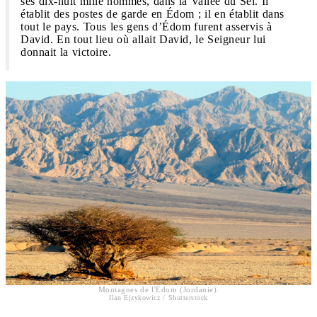
ses dix-huit mille hommes, dans la Vallée du Sel. Il
établit des postes de garde en Édom ; il en établit dans
tout le pays. Tous les gens d’Édom furent asservis à
David. En tout lieu où allait David, le Seigneur lui
donnait la victoire.
Montagnes de l'Édom (Jordanie).
Ilan Ejzykowicz / Shutterstock