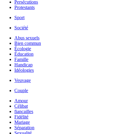
Persécutions
Protestants
Sport
Société
Abus sexuels
Bien commun
Écologie
Éducation
Famille
Handicap
Idéologies
Veuvage
Couple
Amour
Célibat
fiancailles
Fidélité
Mariage
Séparation
Sexualité