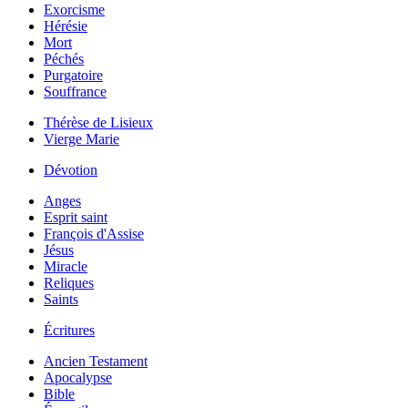
Exorcisme
Hérésie
Mort
Péchés
Purgatoire
Souffrance
Thérèse de Lisieux
Vierge Marie
Dévotion
Anges
Esprit saint
François d'Assise
Jésus
Miracle
Reliques
Saints
Écritures
Ancien Testament
Apocalypse
Bible