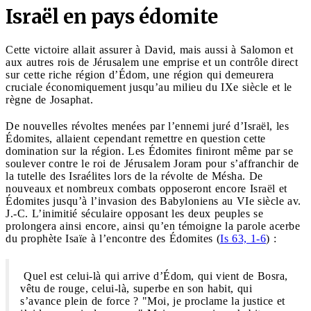
Israël en pays édomite
Cette victoire allait assurer à David, mais aussi à Salomon et
aux autres rois de Jérusalem une emprise et un contrôle direct
sur cette riche région d’Édom, une région qui demeurera
cruciale économiquement jusqu’au milieu du IXe siècle et le
règne de Josaphat.
De nouvelles révoltes menées par l’ennemi juré d’Israël, les
Édomites, allaient cependant remettre en question cette
domination sur la région. Les Édomites finiront même par se
soulever contre le roi de Jérusalem Joram pour s’affranchir de
la tutelle des Israélites lors de la révolte de Mésha. De
nouveaux et nombreux combats opposeront encore Israël et
Édomites jusqu’à l’invasion des Babyloniens au VIe siècle av.
J.-C. L’inimitié séculaire opposant les deux peuples se
prolongera ainsi encore, ainsi qu’en témoigne la parole acerbe
du prophète Isaïe à l’encontre des Édomites (
Is 63, 1-6
) :
Quel est celui-là qui arrive d’Édom, qui vient de Bosra,
vêtu de rouge, celui-là, superbe en son habit, qui
s’avance plein de force ? "Moi, je proclame la justice et