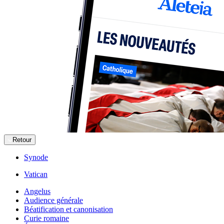
Retour
Synode
Vatican
Angelus
Audience générale
Béatification et canonisation
Curie romaine