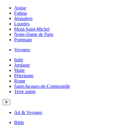
Assise
Fatima
Jérusalem
Lourdes
Mont-Saint-Michel
Notre-Dame de Paris
Pontmain
Voyages
Italie
Jordanie
Malte
Pèlerinage
Rome
Saint-Jacques-de-Compostelle
Terre sainte
✕
Art & Voyages
Bible