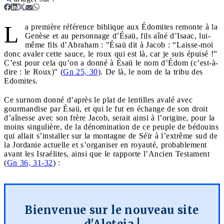
L
a première référence biblique aux Édomites remonte à la
Genèse et au personnage d’Ésaü, fils aîné d’Isaac, lui-
même fils d’Abraham : "Ésaü dit à Jacob : “Laisse-moi
donc avaler cette sauce, le roux qui est là, car je suis épuisé !”
C’est pour cela qu’on a donné à Ésaü le nom d’Édom (c’est-à-
dire : le Roux)" (
Gn 25, 30
). De là, le nom de la tribu des
Edomites.
Ce surnom donné d’après le plat de lentilles avalé avec
gourmandise par Ésaü, et qui le fut en échange de son droit
d’aînesse avec son frère Jacob, serait ainsi à l’origine, pour la
moins singulière, de la dénomination de ce peuple de bédouins
qui allait s’installer sur la montagne de Séïr à l’extrême sud de
la Jordanie actuelle et s’organiser en royauté, probablement
avant les Israélites, ainsi que le rapporte l’Ancien Testament
(
Gn 36, 31-32
) :
Bienvenue sur le nouveau site
d'Aleteia !