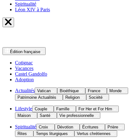
Spiritualité
Léon XIV à Paris
Édition
française
Cotignac
Vacances
Castel Gandolfo
Adoption
Actualités
Vatican
Bioéthique
France
Monde
Patrimoine Actualités
Religion
Société
Lifestyle
Couple
Famille
For Her et For Him
Maison
Santé
Vie professionnelle
Spiritualité
Croix
Dévotion
Écritures
Prière
Rites
Temps liturgiques
Vertus chrétiennes