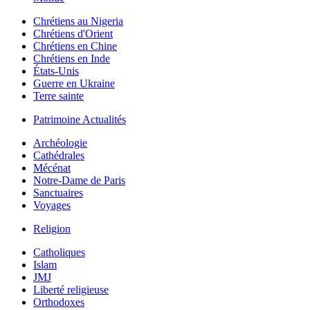
Chrétiens au Nigeria
Chrétiens d'Orient
Chrétiens en Chine
Chrétiens en Inde
États-Unis
Guerre en Ukraine
Terre sainte
Patrimoine Actualités
Archéologie
Cathédrales
Mécénat
Notre-Dame de Paris
Sanctuaires
Voyages
Religion
Catholiques
Islam
JMJ
Liberté religieuse
Orthodoxes