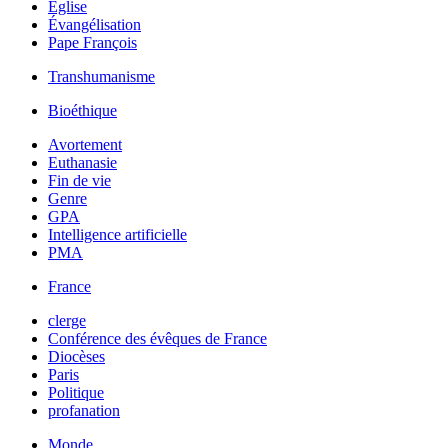
Église
Évangélisation
Pape François
Transhumanisme
Bioéthique
Avortement
Euthanasie
Fin de vie
Genre
GPA
Intelligence artificielle
PMA
France
clerge
Conférence des évêques de France
Diocèses
Paris
Politique
profanation
Monde