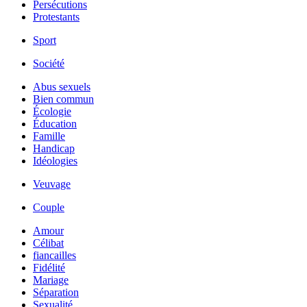
Persécutions
Protestants
Sport
Société
Abus sexuels
Bien commun
Écologie
Éducation
Famille
Handicap
Idéologies
Veuvage
Couple
Amour
Célibat
fiancailles
Fidélité
Mariage
Séparation
Sexualité