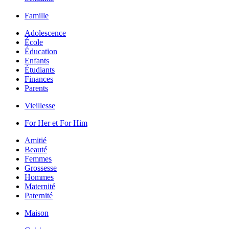
Famille
Adolescence
École
Éducation
Enfants
Étudiants
Finances
Parents
Vieillesse
For Her et For Him
Amitié
Beauté
Femmes
Grossesse
Hommes
Maternité
Paternité
Maison