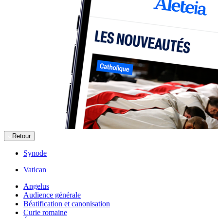
Retour
Synode
Vatican
Angelus
Audience générale
Béatification et canonisation
Curie romaine