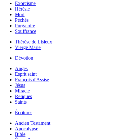
Exorcisme
Hérésie
Mort
Péchés
Purgatoire
Souffrance
Thérèse de Lisieux
Vierge Marie
Dévotion
Anges
Esprit saint
François d'Assise
Jésus
Miracle
Reliques
Saints
Écritures
Ancien Testament
Apocalypse
Bible