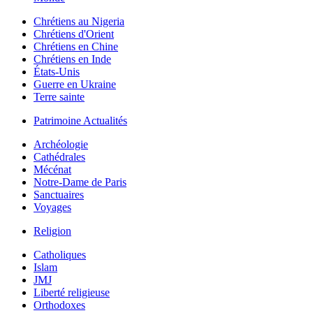
Chrétiens au Nigeria
Chrétiens d'Orient
Chrétiens en Chine
Chrétiens en Inde
États-Unis
Guerre en Ukraine
Terre sainte
Patrimoine Actualités
Archéologie
Cathédrales
Mécénat
Notre-Dame de Paris
Sanctuaires
Voyages
Religion
Catholiques
Islam
JMJ
Liberté religieuse
Orthodoxes