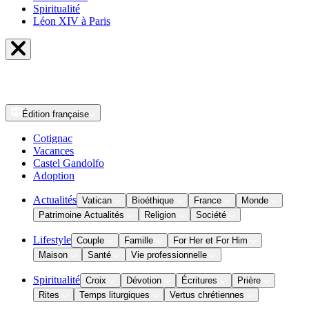
Spiritualité
Léon XIV à Paris
Édition
française
Cotignac
Vacances
Castel Gandolfo
Adoption
Actualités
Vatican
Bioéthique
France
Monde
Patrimoine Actualités
Religion
Société
Lifestyle
Couple
Famille
For Her et For Him
Maison
Santé
Vie professionnelle
Spiritualité
Croix
Dévotion
Écritures
Prière
Rites
Temps liturgiques
Vertus chrétiennes