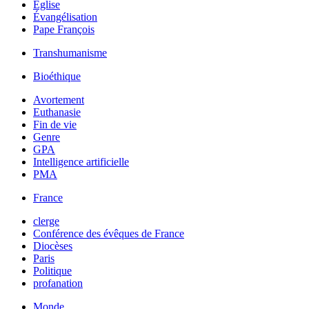
Église
Évangélisation
Pape François
Transhumanisme
Bioéthique
Avortement
Euthanasie
Fin de vie
Genre
GPA
Intelligence artificielle
PMA
France
clerge
Conférence des évêques de France
Diocèses
Paris
Politique
profanation
Monde