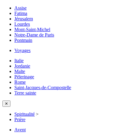
Assise
Fatima
Jérusalem
Lourdes
Mont-Saint-Michel
Notre-Dame de Paris
Pontmain
Voyages
Italie
Jordanie
Malte
Pèlerinage
Rome
Saint-Jacques-de-Compostelle
Terre sainte
✕
Spiritualité
>
Prière
Avent