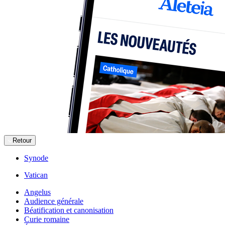
Retour
Synode
Vatican
Angelus
Audience générale
Béatification et canonisation
Curie romaine