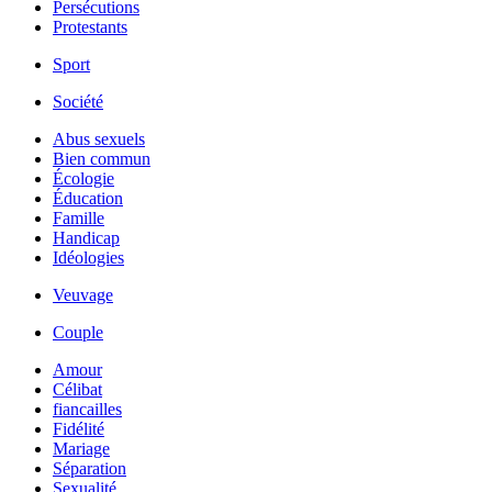
Persécutions
Protestants
Sport
Société
Abus sexuels
Bien commun
Écologie
Éducation
Famille
Handicap
Idéologies
Veuvage
Couple
Amour
Célibat
fiancailles
Fidélité
Mariage
Séparation
Sexualité