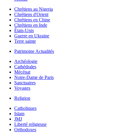
Chrétiens au Nigeria
Chrétiens d'Orient
Chrétiens en Chine
Chrétiens en Inde
États-Unis
Guerre en Ukraine
Terre sainte
Patrimoine Actualités
Archéologie
Cathédrales
Mécénat
Notre-Dame de Paris
Sanctuaires
Voyages
Religion
Catholiques
Islam
JMJ
Liberté religieuse
Orthodoxes