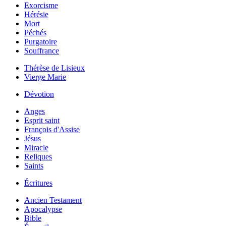
Exorcisme
Hérésie
Mort
Péchés
Purgatoire
Souffrance
Thérèse de Lisieux
Vierge Marie
Dévotion
Anges
Esprit saint
François d'Assise
Jésus
Miracle
Reliques
Saints
Écritures
Ancien Testament
Apocalypse
Bible