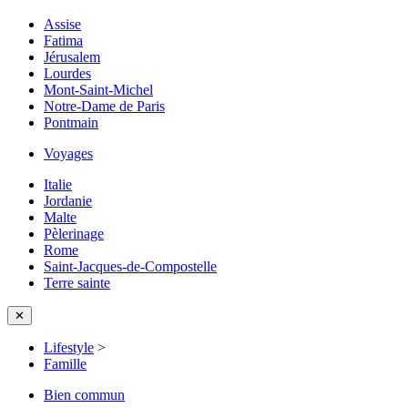
Assise
Fatima
Jérusalem
Lourdes
Mont-Saint-Michel
Notre-Dame de Paris
Pontmain
Voyages
Italie
Jordanie
Malte
Pèlerinage
Rome
Saint-Jacques-de-Compostelle
Terre sainte
✕
Lifestyle
>
Famille
Bien commun