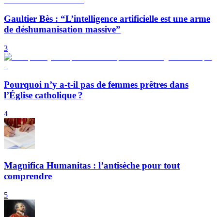
Gaultier Bès : “L’intelligence artificielle est une arme
de déshumanisation massive”
3
Pourquoi n’y a-t-il pas de femmes prêtres dans
l’Église catholique ?
4
Magnifica Humanitas : l’antisèche pour tout
comprendre
5