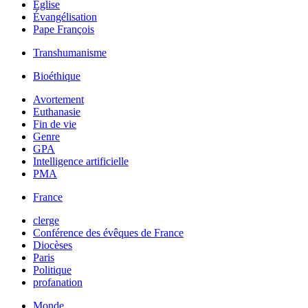
Église
Évangélisation
Pape François
Transhumanisme
Bioéthique
Avortement
Euthanasie
Fin de vie
Genre
GPA
Intelligence artificielle
PMA
France
clerge
Conférence des évêques de France
Diocèses
Paris
Politique
profanation
Monde