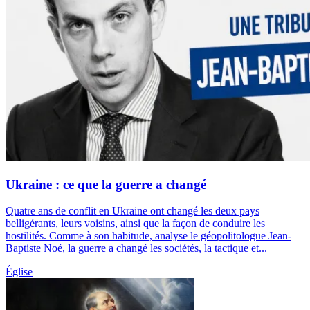
Ukraine : ce que la guerre a changé
Quatre ans de conflit en Ukraine ont changé les deux pays
belligérants, leurs voisins, ainsi que la façon de conduire les
hostilités. Comme à son habitude, analyse le géopolitologue Jean-
Baptiste Noé, la guerre a changé les sociétés, la tactique et...
Église