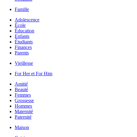
Famille
Adolescence
École
Éducation
Enfants
Étudiants
Finances
Parents
Vieillesse
For Her et For Him
Amitié
Beauté
Femmes
Grossesse
Hommes
Maternité
Paternité
Maison