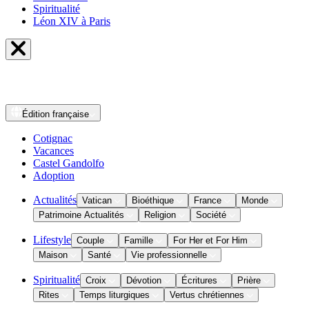
Spiritualité
Léon XIV à Paris
Édition
française
Cotignac
Vacances
Castel Gandolfo
Adoption
Actualités
Vatican
Bioéthique
France
Monde
Patrimoine Actualités
Religion
Société
Lifestyle
Couple
Famille
For Her et For Him
Maison
Santé
Vie professionnelle
Spiritualité
Croix
Dévotion
Écritures
Prière
Rites
Temps liturgiques
Vertus chrétiennes