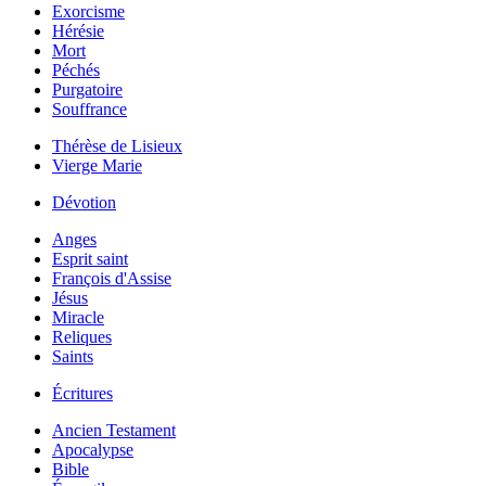
Exorcisme
Hérésie
Mort
Péchés
Purgatoire
Souffrance
Thérèse de Lisieux
Vierge Marie
Dévotion
Anges
Esprit saint
François d'Assise
Jésus
Miracle
Reliques
Saints
Écritures
Ancien Testament
Apocalypse
Bible