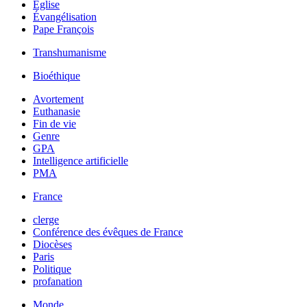
Église
Évangélisation
Pape François
Transhumanisme
Bioéthique
Avortement
Euthanasie
Fin de vie
Genre
GPA
Intelligence artificielle
PMA
France
clerge
Conférence des évêques de France
Diocèses
Paris
Politique
profanation
Monde