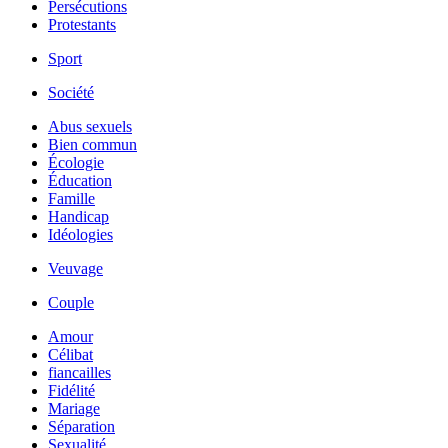
Persécutions
Protestants
Sport
Société
Abus sexuels
Bien commun
Écologie
Éducation
Famille
Handicap
Idéologies
Veuvage
Couple
Amour
Célibat
fiancailles
Fidélité
Mariage
Séparation
Sexualité