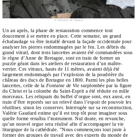
© Diocèse de Nantes
Un an après, la phase de restauration commence tout
doucement à se mettre en place. Cette semaine, un grand
échafaudage va être installé devant la façade occidentale pour
analyser les pierres endommagées par le feu. Les débris du
grand vitrail, dont trois lancettes avaient été commandées sous
le règne d’Anne de Bretagne, sont en train de former un
puzzle géant dans les ateliers de restauration d’un maître-
verrier. Ces vitraux, hauts de 11 mètres, avaient déjà été
largement endommagés par l’explosion de la poudrière du
château des ducs de Bretagne en 1800. Parmi les plus belles
lancettes, celle de la
Fontaine de Vie
surplombée par la figure
du Christ et la colombe du Saint-Esprit a été réduite en mille
morceaux. Les reliquats du buffet d’orgue sont, eux aussi, en
train d’être reportés sur un relevé dans l’espoir de pouvoir les
réutiliser, sinon les conserver. Interrogée sur sa reconstruction,
Valérie Gaudard estime qu’il est trop tôt pour imaginer sous
quelle forme renaîtra l’instrument. Nul doute, en revanche,
qu’un nouvel orgue sera réalisé afin d’accompagner la vie
liturgique de la cathédrale. "Nous commençons tout juste à
former des groupes de travail avec des experts du monde de