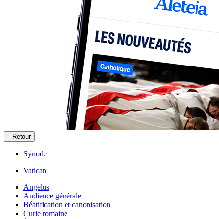
Retour
Synode
Vatican
Angelus
Audience générale
Béatification et canonisation
Curie romaine