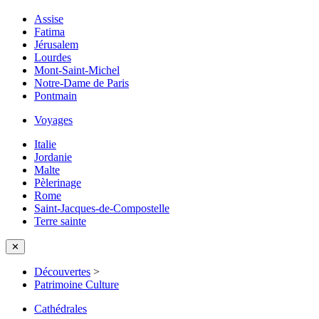
Assise
Fatima
Jérusalem
Lourdes
Mont-Saint-Michel
Notre-Dame de Paris
Pontmain
Voyages
Italie
Jordanie
Malte
Pèlerinage
Rome
Saint-Jacques-de-Compostelle
Terre sainte
✕
Découvertes
>
Patrimoine Culture
Cathédrales