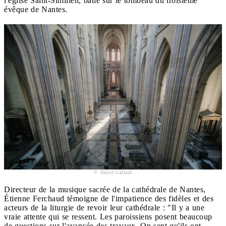
l'église Saint-Similien, bâtie sur le tombeau du troisième
évêque de Nantes.
© David Gallard
Directeur de la musique sacrée de la cathédrale de Nantes,
Étienne Ferchaud témoigne de l'impatience des fidèles et des
acteurs de la liturgie de revoir leur cathédrale : "Il y a une
vraie attente qui se ressent. Les paroissiens posent beaucoup
de questions sur l'avancée des travaux. On sent qu'ils ont