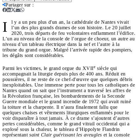
Partager sur
:
I
l y a un peu plus d'un an, la cathédrale de Nantes vivait
l’un des plus grands drames de son histoire. Le 20 juillet
2020, trois départs de feu volontaires enflamment l’édifice.
L’un au niveau de la console de l’orgue de choeur, un autre au
niveau d’un tableau électrique dans la nef et l’autre à la
tribune du grand orgue. Malgré l’arrivée rapide des pompiers,
les dégâts sont considérables.
e
Parmi les victimes, le grand orgue du XVII
siècle qui
accompagnait la liturgie depuis plus de 400 ans. Réduit en
poussières, il ne reste de ce chef-d'œuvre que quelques débris
inexploitables. Une immense perte pour tous les catholiques de
Nantes quand on sait que l’instrument a traversé les affres de
la Révolution française, les bombardements de la Seconde
Guerre mondiale et le grand incendie de 1972 qui avait ruiné
la toiture et la charpente. Il n’aura finalement fallu que
quelques chaises et vêtements liturgiques enflammés pour le
voir disparaître à tout jamais. À ce drame s’ajoutent d’autres
pertes considérables, comme le grand vitrail occidental qui a
explosé sous la chaleur, le tableau d’Hippolyte Flandrin
représentant
saint Clair guérissant les aveugles
et la console