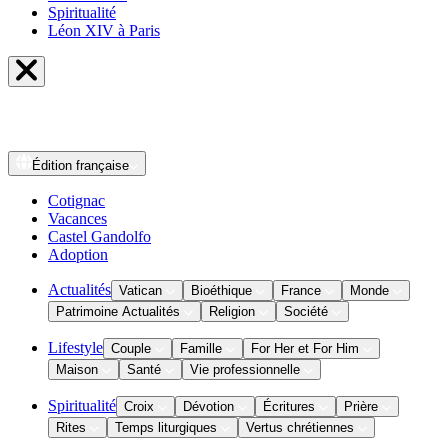
Spiritualité
Léon XIV à Paris
Édition
française
Cotignac
Vacances
Castel Gandolfo
Adoption
Actualités
Vatican
Bioéthique
France
Monde
Patrimoine Actualités
Religion
Société
Lifestyle
Couple
Famille
For Her et For Him
Maison
Santé
Vie professionnelle
Spiritualité
Croix
Dévotion
Écritures
Prière
Rites
Temps liturgiques
Vertus chrétiennes