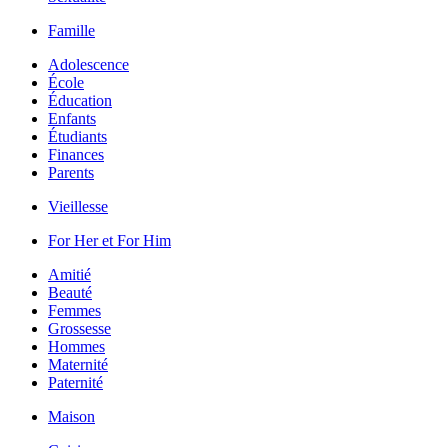
Famille
Adolescence
École
Éducation
Enfants
Étudiants
Finances
Parents
Vieillesse
For Her et For Him
Amitié
Beauté
Femmes
Grossesse
Hommes
Maternité
Paternité
Maison