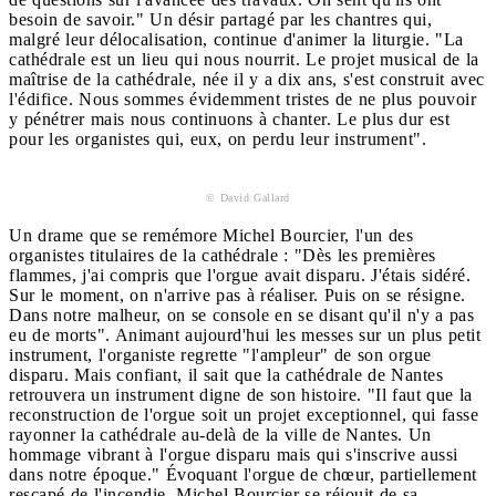
besoin de savoir." Un désir partagé par les chantres qui,
malgré leur délocalisation, continue d'animer la liturgie. "La
cathédrale est un lieu qui nous nourrit. Le projet musical de la
maîtrise de la cathédrale, née il y a dix ans, s'est construit avec
l'édifice. Nous sommes évidemment tristes de ne plus pouvoir
y pénétrer mais nous continuons à chanter. Le plus dur est
pour les organistes qui, eux, on perdu leur instrument".
© David Gallard
Un drame que se remémore Michel Bourcier, l'un des
organistes titulaires de la cathédrale : "Dès les premières
flammes, j'ai compris que l'orgue avait disparu. J'étais sidéré.
Sur le moment, on n'arrive pas à réaliser. Puis on se résigne.
Dans notre malheur, on se console en se disant qu'il n'y a pas
eu de morts". Animant aujourd'hui les messes sur un plus petit
instrument, l'organiste regrette "l'ampleur" de son orgue
disparu. Mais confiant, il sait que la cathédrale de Nantes
retrouvera un instrument digne de son histoire. "Il faut que la
reconstruction de l'orgue soit un projet exceptionnel, qui fasse
rayonner la cathédrale au-delà de la ville de Nantes. Un
hommage vibrant à l'orgue disparu mais qui s'inscrive aussi
dans notre époque." Évoquant l'orgue de chœur, partiellement
rescapé de l'incendie, Michel Bourcier se réjouit de sa