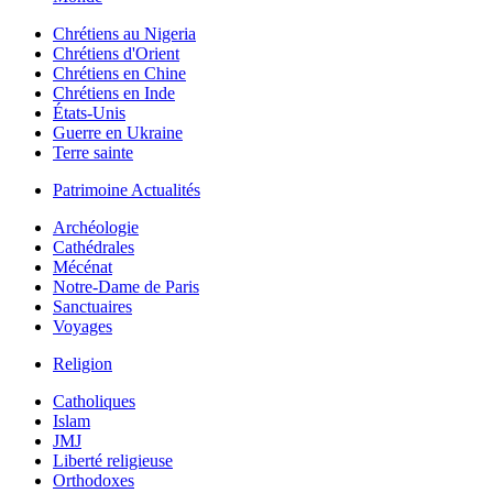
Chrétiens au Nigeria
Chrétiens d'Orient
Chrétiens en Chine
Chrétiens en Inde
États-Unis
Guerre en Ukraine
Terre sainte
Patrimoine Actualités
Archéologie
Cathédrales
Mécénat
Notre-Dame de Paris
Sanctuaires
Voyages
Religion
Catholiques
Islam
JMJ
Liberté religieuse
Orthodoxes