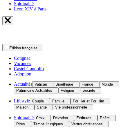
Spiritualité
Léon XIV à Paris
Édition
française
Cotignac
Vacances
Castel Gandolfo
Adoption
Actualités
Vatican
Bioéthique
France
Monde
Patrimoine Actualités
Religion
Société
Lifestyle
Couple
Famille
For Her et For Him
Maison
Santé
Vie professionnelle
Spiritualité
Croix
Dévotion
Écritures
Prière
Rites
Temps liturgiques
Vertus chrétiennes