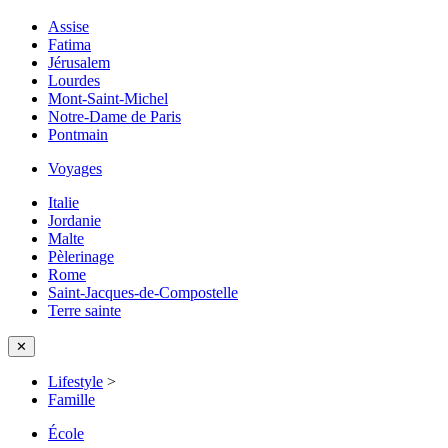
Assise
Fatima
Jérusalem
Lourdes
Mont-Saint-Michel
Notre-Dame de Paris
Pontmain
Voyages
Italie
Jordanie
Malte
Pèlerinage
Rome
Saint-Jacques-de-Compostelle
Terre sainte
✕
Lifestyle
>
Famille
École