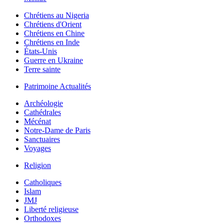
Chrétiens au Nigeria
Chrétiens d'Orient
Chrétiens en Chine
Chrétiens en Inde
États-Unis
Guerre en Ukraine
Terre sainte
Patrimoine Actualités
Archéologie
Cathédrales
Mécénat
Notre-Dame de Paris
Sanctuaires
Voyages
Religion
Catholiques
Islam
JMJ
Liberté religieuse
Orthodoxes