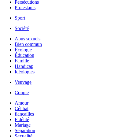
Persécutions
Protestants
Sport
Société
Abus sexuels
Bien commun
Écologie
Éducation
Famille
Handicap
Idéologies
Veuvage
Couple
Amour
Célibat
fiancailles
Fidélité
Mariage
Séparation
Sexualité