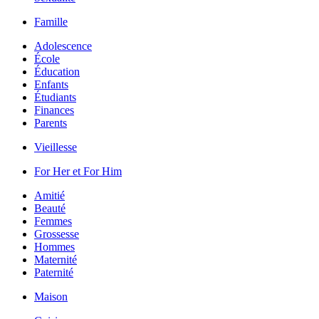
Famille
Adolescence
École
Éducation
Enfants
Étudiants
Finances
Parents
Vieillesse
For Her et For Him
Amitié
Beauté
Femmes
Grossesse
Hommes
Maternité
Paternité
Maison