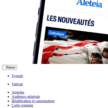
Retour
Synode
Vatican
Angelus
Audience générale
Béatification et canonisation
Curie romaine