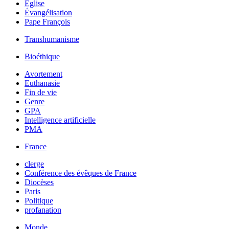
Église
Évangélisation
Pape François
Transhumanisme
Bioéthique
Avortement
Euthanasie
Fin de vie
Genre
GPA
Intelligence artificielle
PMA
France
clerge
Conférence des évêques de France
Diocèses
Paris
Politique
profanation
Monde