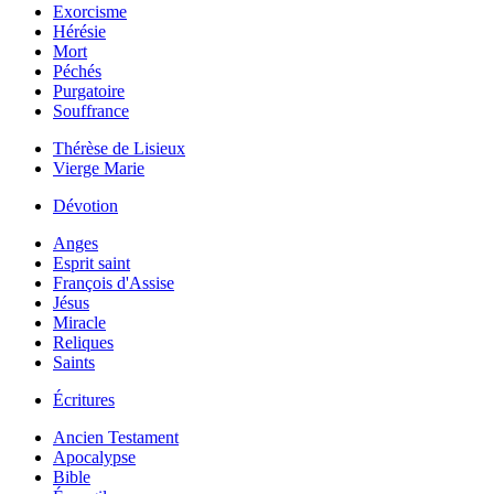
Exorcisme
Hérésie
Mort
Péchés
Purgatoire
Souffrance
Thérèse de Lisieux
Vierge Marie
Dévotion
Anges
Esprit saint
François d'Assise
Jésus
Miracle
Reliques
Saints
Écritures
Ancien Testament
Apocalypse
Bible