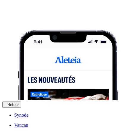
Retour
Synode
Vatican