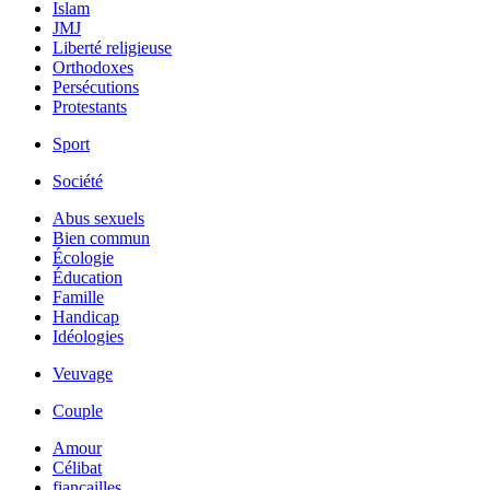
Islam
JMJ
Liberté religieuse
Orthodoxes
Persécutions
Protestants
Sport
Société
Abus sexuels
Bien commun
Écologie
Éducation
Famille
Handicap
Idéologies
Veuvage
Couple
Amour
Célibat
fiancailles