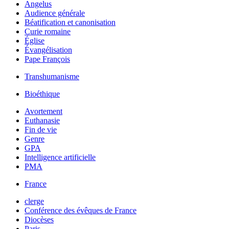
Angelus
Audience générale
Béatification et canonisation
Curie romaine
Église
Évangélisation
Pape François
Transhumanisme
Bioéthique
Avortement
Euthanasie
Fin de vie
Genre
GPA
Intelligence artificielle
PMA
France
clerge
Conférence des évêques de France
Diocèses
Paris