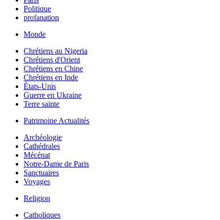
Politique
profanation
Monde
Chrétiens au Nigeria
Chrétiens d'Orient
Chrétiens en Chine
Chrétiens en Inde
États-Unis
Guerre en Ukraine
Terre sainte
Patrimoine Actualités
Archéologie
Cathédrales
Mécénat
Notre-Dame de Paris
Sanctuaires
Voyages
Religion
Catholiques