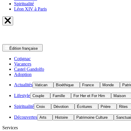
Spiritualité
Léon XIV à Paris
Édition
française
Cotignac
Vacances
Castel Gandolfo
Adoption
Actualités
Vatican
Bioéthique
France
Monde
Patri
Lifestyle
Couple
Famille
For Her et For Him
Maison
Spiritualité
Croix
Dévotion
Écritures
Prière
Rites
Découvertes
Arts
Histoire
Patrimoine Culture
Sanctuai
Services