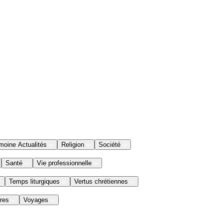
moine Actualités
Religion
Société
Santé
Vie professionnelle
Temps liturgiques
Vertus chrétiennes
res
Voyages