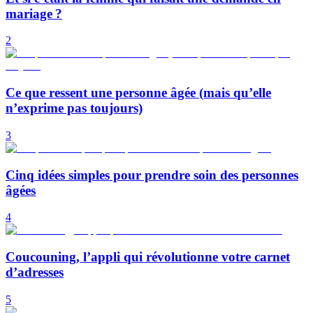
mariage ?
2
Ce que ressent une personne âgée (mais qu’elle
n’exprime pas toujours)
3
Cinq idées simples pour prendre soin des personnes
âgées
4
Coucouning, l’appli qui révolutionne votre carnet
d’adresses
5