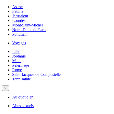
Assise
Fatima
Jérusalem
Lourdes
Mont-Saint-Michel
Notre-Dame de Paris
Pontmain
Voyages
Italie
Jordanie
Malte
Pèlerinage
Rome
Saint-Jacques-de-Compostelle
Terre sainte
✕
Au quotidien
Abus sexuels