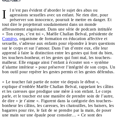
I
l n’est pas évident d’aborder le sujet des abus ou
agressions sexuelles avec un enfant. Ne rien dire, pour
préserver son innocence, pourrait le mettre en danger. Et
tout dire le projetterait soudainement dans un monde
affreusement angoissant. Dans une série de podcasts intitulée
« Ton corps, c’est toi », Maëlle Challan Belval, présidente de
Comitys
, organisme de formation en éducation affective et
sexuelle, s’adresse aux enfants pour répondre à leurs questions
sur le corps et sur l’amour. Dans l’un d’entre eux, elle leur
apprend à faire la distinction entre les gestes qui font du bien,
les touchers-bonheur, et les gestes qui font mal, les touchers-
malheur. Elle engage ainsi l’enfant à écouter son « système
d’alarme intérieur » pour préserver l’intégrité de son corps. Un
bon outil pour repérer les gestes permis et les gestes défendus.
« Le toucher fait partie de notre vie depuis le début »,
explique d’emblée Maëlle Challan Belval, rappelant les câlins
et les caresses que prodigue une mère à son enfant. Le corps
parle, et le toucher est une manière de prendre soin de l’autre,
de dire « je t’aime ». Figurent dans la catégorie des touchers-
bonheur les câlins, les caresses, les chatouilles, les baisers, les
bagarres pour rire, le fait de se prendre par la main, de poser
une main sur une épaule pour consoler… « Ce sont des