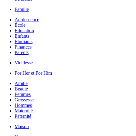
Famille
Adolescence
École
Éducation
Enfants
Étudiants
Finances
Parents
Vieillesse
For Her et For Him
Amitié
Beauté
Femmes
Grossesse
Hommes
Maternité
Paternité
Maison