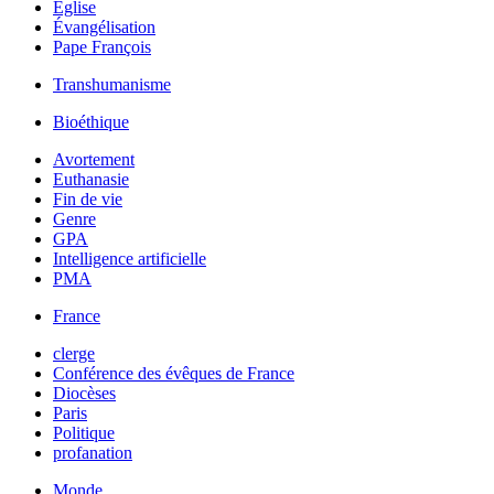
Église
Évangélisation
Pape François
Transhumanisme
Bioéthique
Avortement
Euthanasie
Fin de vie
Genre
GPA
Intelligence artificielle
PMA
France
clerge
Conférence des évêques de France
Diocèses
Paris
Politique
profanation
Monde