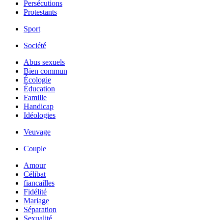
Persécutions
Protestants
Sport
Société
Abus sexuels
Bien commun
Écologie
Éducation
Famille
Handicap
Idéologies
Veuvage
Couple
Amour
Célibat
fiancailles
Fidélité
Mariage
Séparation
Sexualité