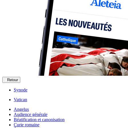
Retour
Synode
Vatican
Angelus
Audience générale
Béatification et canonisation
Curie romaine