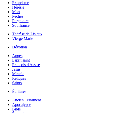
Exorcisme
Hérésie
Mort
Péchés
Purgatoire
Souffrance
Thérèse de Lisieux
Vierge Marie
Dévotion
Anges
Esprit saint
François d'Assise
Jésus
Miracle
Reliques
Saints
Écritures
Ancien Testament
Apocalypse
Bible