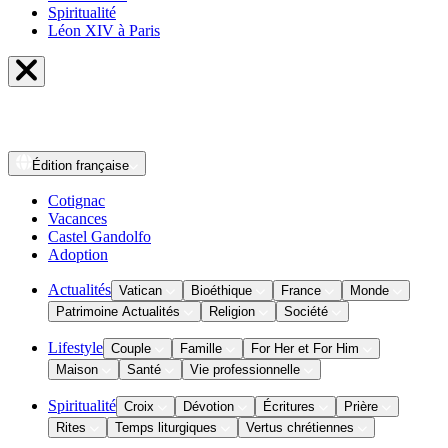
Spiritualité
Léon XIV à Paris
Édition
française
Cotignac
Vacances
Castel Gandolfo
Adoption
Actualités
Vatican
Bioéthique
France
Monde
Patrimoine Actualités
Religion
Société
Lifestyle
Couple
Famille
For Her et For Him
Maison
Santé
Vie professionnelle
Spiritualité
Croix
Dévotion
Écritures
Prière
Rites
Temps liturgiques
Vertus chrétiennes