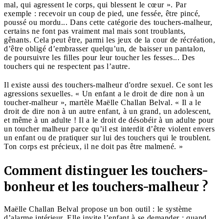
mal, qui agressent le corps, qui blessent le cœur ». Par
exemple : recevoir un coup de pied, une fessée, être pincé,
poussé ou mordu... Dans cette catégorie des touchers-malheur,
certains ne font pas vraiment mal mais sont troublants,
gênants. Cela peut être, parmi les jeux de la cour de récréation,
d’être obligé d’embrasser quelqu’un, de baisser un pantalon,
de poursuivre les filles pour leur toucher les fesses... Des
touchers qui ne respectent pas l’autre.
Il existe aussi des touchers-malheur d'ordre sexuel. Ce sont les
agressions sexuelles. « Un enfant a le droit de dire non à un
toucher-malheur », martèle Maëlle Challan Belval. « Il a le
droit de dire non à un autre enfant, à un grand, un adolescent,
et même à un adulte ! Il a le droit de désobéir à un adulte pour
un toucher malheur parce qu’il est interdit d’être violent envers
un enfant ou de pratiquer sur lui des touchers qui le troublent.
Ton corps est précieux, il ne doit pas être malmené. »
Comment distinguer
les touchers-
bonheur et les touchers-malheur
?
Maëlle Challan Belval propose un bon outil : le système
d’alarme intérieur. Elle invite l’enfant à se demander : quand