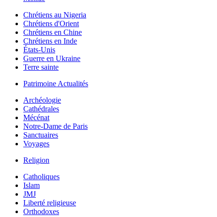
Chrétiens au Nigeria
Chrétiens d'Orient
Chrétiens en Chine
Chrétiens en Inde
États-Unis
Guerre en Ukraine
Terre sainte
Patrimoine Actualités
Archéologie
Cathédrales
Mécénat
Notre-Dame de Paris
Sanctuaires
Voyages
Religion
Catholiques
Islam
JMJ
Liberté religieuse
Orthodoxes