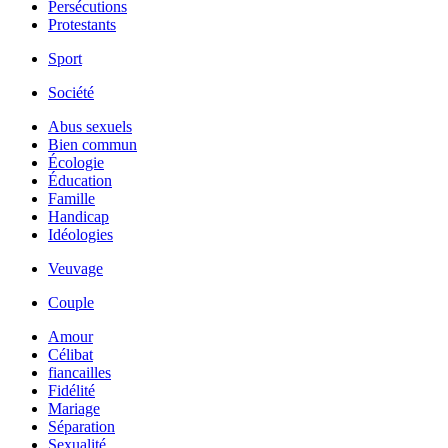
Persécutions
Protestants
Sport
Société
Abus sexuels
Bien commun
Écologie
Éducation
Famille
Handicap
Idéologies
Veuvage
Couple
Amour
Célibat
fiancailles
Fidélité
Mariage
Séparation
Sexualité