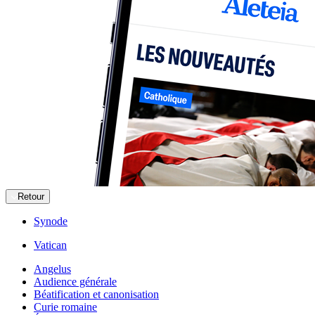
Retour
Synode
Vatican
Angelus
Audience générale
Béatification et canonisation
Curie romaine