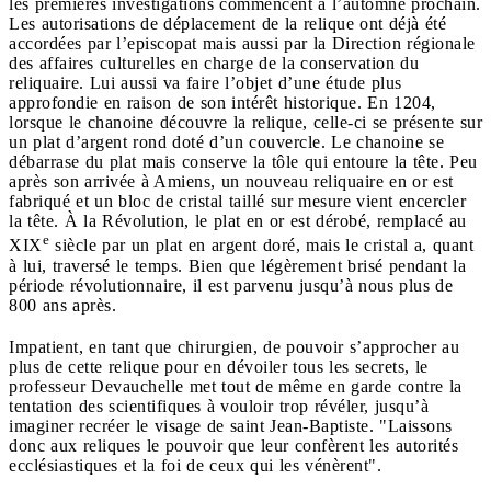
les premières investigations commencent à l’automne prochain.
Les autorisations de déplacement de la relique ont déjà été
accordées par l’episcopat mais aussi par la Direction régionale
des affaires culturelles en charge de la conservation du
reliquaire. Lui aussi va faire l’objet d’une étude plus
approfondie en raison de son intérêt historique. En 1204,
lorsque le chanoine découvre la relique, celle-ci se présente sur
un plat d’argent rond doté d’un couvercle. Le chanoine se
débarrase du plat mais conserve la tôle qui entoure la tête. Peu
après son arrivée à Amiens, un nouveau reliquaire en or est
fabriqué et un bloc de cristal taillé sur mesure vient encercler
la tête. À la Révolution, le plat en or est dérobé, remplacé au
e
XIX
siècle par un plat en argent doré, mais le cristal a, quant
à lui, traversé le temps. Bien que légèrement brisé pendant la
période révolutionnaire, il est parvenu jusqu’à nous plus de
800 ans après.
Impatient, en tant que chirurgien, de pouvoir s’approcher au
plus de cette relique pour en dévoiler tous les secrets, le
professeur Devauchelle met tout de même en garde contre la
tentation des scientifiques à vouloir trop révéler, jusqu’à
imaginer recréer le visage de saint Jean-Baptiste. "Laissons
donc aux reliques le pouvoir que leur confèrent les autorités
ecclésiastiques et la foi de ceux qui les vénèrent".