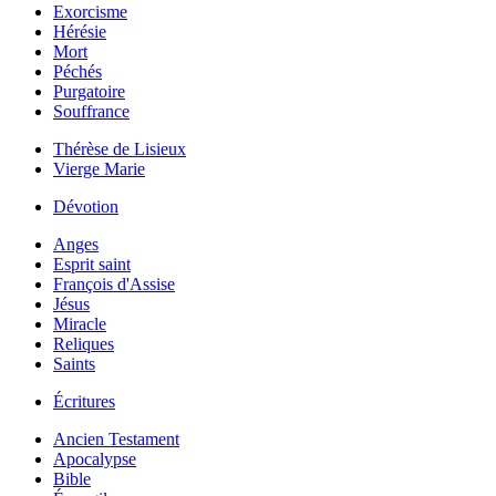
Exorcisme
Hérésie
Mort
Péchés
Purgatoire
Souffrance
Thérèse de Lisieux
Vierge Marie
Dévotion
Anges
Esprit saint
François d'Assise
Jésus
Miracle
Reliques
Saints
Écritures
Ancien Testament
Apocalypse
Bible