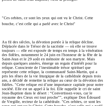
"Ces orbites, ce sont les yeux qui ont vu le Christ. Cette
bouche, c’est celle qui a parlé avec le Christ"
Au fil des siècles, la dévotion portée à la relique décline.
Déplacée dans le Trésor de la sacristie — où elle se trouve
toujours — elle est exposée de temps en temps à la vénération
des fidèles, notamment le 24 juin en l'honneur de la fête de la
Saint-Jean et le 29 août en mémoire de son martyre. Mais
depuis quelques années, émerge un regain d'intérêt pour la
relique. Consciente de l’inestimable trésor spirituel que
représente cette relique, la communauté Saint-Martin, qui a
pris les rênes de la vie liturgique de la cathédrale depuis trois
ans, a décidé de remettre la relique au cœur de la dévotion des
fidèles. "Cette relique est d’une importance capitale pour notre
société. Elle est un appel à la foi. Elle rappelle le cri de saint
Jean-Baptiste dans le désert : “Convertissez-vous, car le
royaume des Cieux est tout proche”", explique Don Édouard
de Vregille, recteur de la cathédrale. "Ces orbites, ce sont les
yeux qui ont vu le Christ. Cette bouche, c’est celle qui a parlé