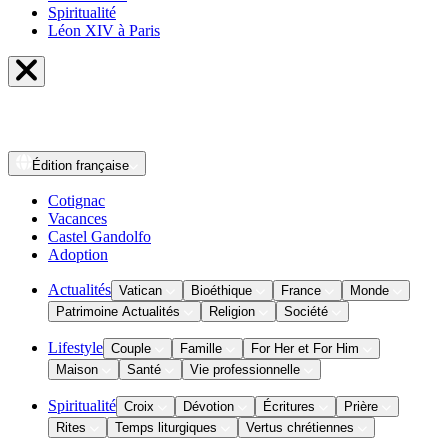
Spiritualité
Léon XIV à Paris
Édition
française
Cotignac
Vacances
Castel Gandolfo
Adoption
Actualités
Vatican
Bioéthique
France
Monde
Patrimoine Actualités
Religion
Société
Lifestyle
Couple
Famille
For Her et For Him
Maison
Santé
Vie professionnelle
Spiritualité
Croix
Dévotion
Écritures
Prière
Rites
Temps liturgiques
Vertus chrétiennes