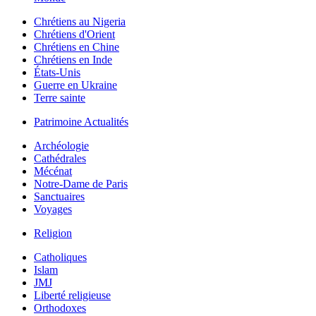
Chrétiens au Nigeria
Chrétiens d'Orient
Chrétiens en Chine
Chrétiens en Inde
États-Unis
Guerre en Ukraine
Terre sainte
Patrimoine Actualités
Archéologie
Cathédrales
Mécénat
Notre-Dame de Paris
Sanctuaires
Voyages
Religion
Catholiques
Islam
JMJ
Liberté religieuse
Orthodoxes