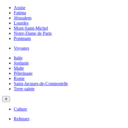
Assise
Fatima
Jérusalem
Lourdes
Mont-Saint-Michel
Notre-Dame de Paris
Pontmain
Voyages
Italie
Jordanie
Malte
Pèlerinage
Rome
Saint-Jacques-de-Compostelle
Terre sainte
✕
Culture
Reliques