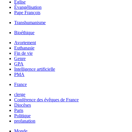
Église
Évangélisation
Pape François
Transhumanisme
Bioéthique
Avortement
Euthanasie
Fin de vie
Genre
GPA
Intelligence artificielle
PMA
France
clerge
Conférence des évêques de France
Diocèses
Paris
Politique
profanation
Monde