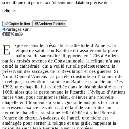
scientifique qui permettra d’obtenir une datation précise de la
relique.
Copier le lien
Archiver l'article
Partager sur
:
E
xposée dans le Trésor de la cathédrale d’Amiens, la
relique de saint Jean-Baptiste est assurément la pièce
maîtresse du sanctuaire. Rapportée en 1206 à Amiens
par les croisés revenus de Constantinople, la relique n’a pas
quitté la cathédrale, qui a veillé sur elle précieusement, la
préservant des saccages de la Révolution et des guerres. Si
Notre-Dame d’Amiens n’a pas été construite en l’honneur de
la relique, la dévotion à saint Jean-Baptiste est ancienne. Dès
1392, une chapelle lui est dédiée dans le déambulatoire et en
1668, alors que la peste ravage la Picardie, l’évêque d’Amiens
fait le vœu, pour conjurer le fléau, d’élever une nouvelle
chapelle en l’honneur du saint. Quarante ans plus tard, son
successeur exauce ce vœu et, à défaut de construire une
nouvelle chapelle, transforme celle dédiée à saint Pierre à
l’entrée du chœur. Au-dessus de l’autel, une niche est
aménagée pour abriter la relique et une grille, rappelant la
prison de saint Jean Baptiste, vient la protéger.