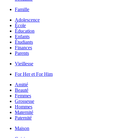
Famille
Adolescence
École
Éducation
Enfants
Étudiants
Finances
Parents
Vieillesse
For Her et For Him
Amitié
Beauté
Femmes
Grossesse
Hommes
Maternité
Paternité
Maison