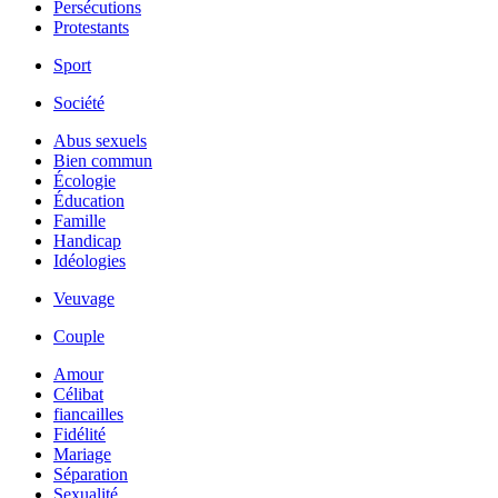
Persécutions
Protestants
Sport
Société
Abus sexuels
Bien commun
Écologie
Éducation
Famille
Handicap
Idéologies
Veuvage
Couple
Amour
Célibat
fiancailles
Fidélité
Mariage
Séparation
Sexualité