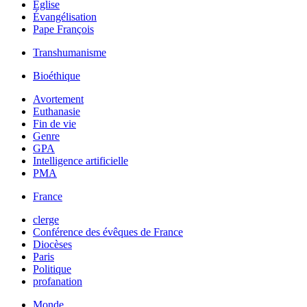
Église
Évangélisation
Pape François
Transhumanisme
Bioéthique
Avortement
Euthanasie
Fin de vie
Genre
GPA
Intelligence artificielle
PMA
France
clerge
Conférence des évêques de France
Diocèses
Paris
Politique
profanation
Monde