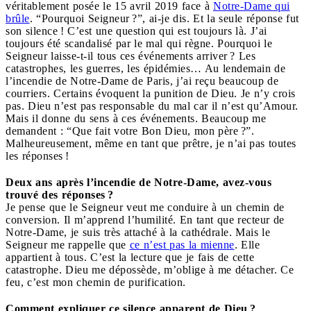
véritablement posée le 15 avril 2019 face à
Notre-Dame qui
brûle
. “Pourquoi Seigneur ?”, ai-je dis. Et la seule réponse fut
son silence ! C’est une question qui est toujours là. J’ai
toujours été scandalisé par le mal qui règne. Pourquoi le
Seigneur laisse-t-il tous ces événements arriver ? Les
catastrophes, les guerres, les épidémies… Au lendemain de
l’incendie de Notre-Dame de Paris, j’ai reçu beaucoup de
courriers. Certains évoquent la punition de Dieu. Je n’y crois
pas. Dieu n’est pas responsable du mal car il n’est qu’Amour.
Mais il donne du sens à ces événements. Beaucoup me
demandent : “Que fait votre Bon Dieu, mon père ?”.
Malheureusement, même en tant que prêtre, je n’ai pas toutes
les réponses !
Deux ans après l’incendie de Notre-Dame, avez-vous
trouvé des réponses ?
Je pense que le Seigneur veut me conduire à un chemin de
conversion. Il m’apprend l’humilité. En tant que recteur de
Notre-Dame, je suis très attaché à la cathédrale. Mais le
Seigneur me rappelle que
ce n’est pas la mienne
. Elle
appartient à tous. C’est la lecture que je fais de cette
catastrophe. Dieu me dépossède, m’oblige à me détacher. Ce
feu, c’est mon chemin de purification.
Comment expliquer ce silence apparent de Dieu ?