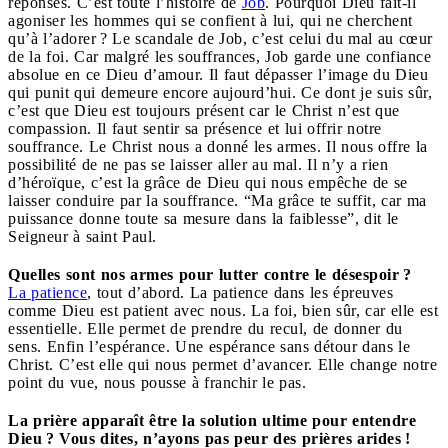
réponses. C’est toute l’histoire de
Job
. Pourquoi Dieu fait-il
agoniser les hommes qui se confient à lui, qui ne cherchent
qu’à l’adorer ? Le scandale de Job, c’est celui du mal au cœur
de la foi. Car malgré les souffrances, Job garde une confiance
absolue en ce Dieu d’amour. Il faut dépasser l’image du Dieu
qui punit qui demeure encore aujourd’hui. Ce dont je suis sûr,
c’est que Dieu est toujours présent car le Christ n’est que
compassion. Il faut sentir sa présence et lui offrir notre
souffrance. Le Christ nous a donné les armes. Il nous offre la
possibilité de ne pas se laisser aller au mal. Il n’y a rien
d’héroïque, c’est la grâce de Dieu qui nous empêche de se
laisser conduire par la souffrance. “Ma grâce te suffit, car ma
puissance donne toute sa mesure dans la faiblesse”, dit le
Seigneur à saint Paul.
Quelles sont nos armes pour lutter contre le désespoir ?
La patience
, tout d’abord. La patience dans les épreuves
comme Dieu est patient avec nous. La foi, bien sûr, car elle est
essentielle. Elle permet de prendre du recul, de donner du
sens. Enfin l’espérance. Une espérance sans détour dans le
Christ. C’est elle qui nous permet d’avancer. Elle change notre
point du vue, nous pousse à franchir le pas.
La prière apparaît être la solution ultime pour entendre
Dieu ? Vous dites, n’ayons pas peur des prières arides !