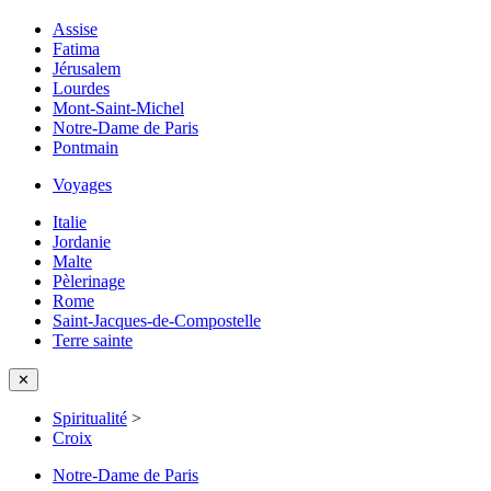
Assise
Fatima
Jérusalem
Lourdes
Mont-Saint-Michel
Notre-Dame de Paris
Pontmain
Voyages
Italie
Jordanie
Malte
Pèlerinage
Rome
Saint-Jacques-de-Compostelle
Terre sainte
✕
Spiritualité
>
Croix
Notre-Dame de Paris