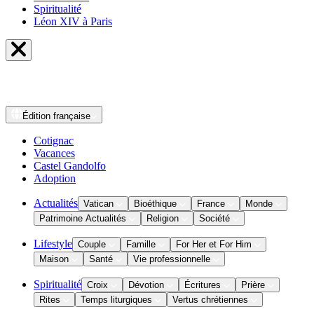
Spiritualité
Léon XIV à Paris
Édition
française
Cotignac
Vacances
Castel Gandolfo
Adoption
Actualités
Vatican
Bioéthique
France
Monde
Patrimoine Actualités
Religion
Société
Lifestyle
Couple
Famille
For Her et For Him
Maison
Santé
Vie professionnelle
Spiritualité
Croix
Dévotion
Écritures
Prière
Rites
Temps liturgiques
Vertus chrétiennes