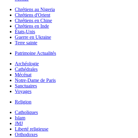
Chrétiens au Nigeria
Chrétiens d'Orient
Chrétiens en Chine
Chrétiens en Inde
États-Unis
Guerre en Ukraine
Terre sainte
Patrimoine Actualités
Archéologie
Cathédrales
Mécénat
Notre-Dame de Paris
Sanctuaires
Voyages
Religion
Catholiques
Islam
JMJ
Liberté religieuse
Orthodoxes