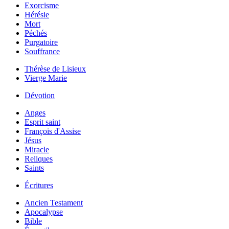
Exorcisme
Hérésie
Mort
Péchés
Purgatoire
Souffrance
Thérèse de Lisieux
Vierge Marie
Dévotion
Anges
Esprit saint
François d'Assise
Jésus
Miracle
Reliques
Saints
Écritures
Ancien Testament
Apocalypse
Bible