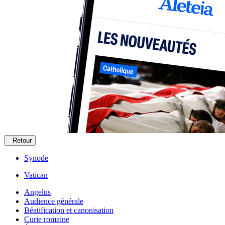
Retour
Synode
Vatican
Angelus
Audience générale
Béatification et canonisation
Curie romaine