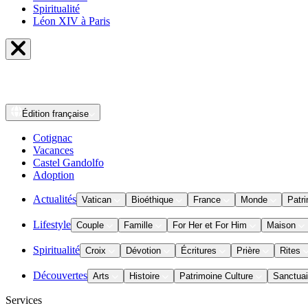
Spiritualité
Léon XIV à Paris
Édition
française
Cotignac
Vacances
Castel Gandolfo
Adoption
Actualités
Vatican
Bioéthique
France
Monde
Patri
Lifestyle
Couple
Famille
For Her et For Him
Maison
Spiritualité
Croix
Dévotion
Écritures
Prière
Rites
Découvertes
Arts
Histoire
Patrimoine Culture
Sanctuai
Services