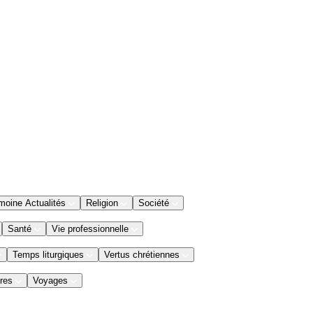
moine Actualités
Religion
Société
Santé
Vie professionnelle
Temps liturgiques
Vertus chrétiennes
res
Voyages