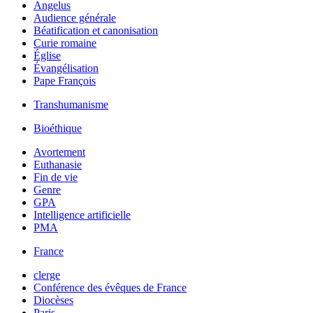
Angelus
Audience générale
Béatification et canonisation
Curie romaine
Église
Évangélisation
Pape François
Transhumanisme
Bioéthique
Avortement
Euthanasie
Fin de vie
Genre
GPA
Intelligence artificielle
PMA
France
clerge
Conférence des évêques de France
Diocèses
Paris