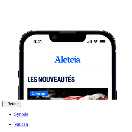
Retour
Synode
Vatican