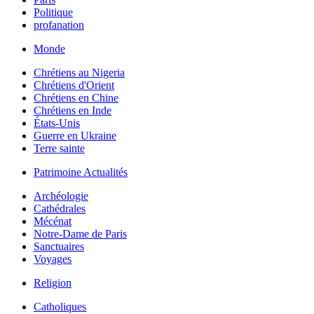
Politique
profanation
Monde
Chrétiens au Nigeria
Chrétiens d'Orient
Chrétiens en Chine
Chrétiens en Inde
États-Unis
Guerre en Ukraine
Terre sainte
Patrimoine Actualités
Archéologie
Cathédrales
Mécénat
Notre-Dame de Paris
Sanctuaires
Voyages
Religion
Catholiques