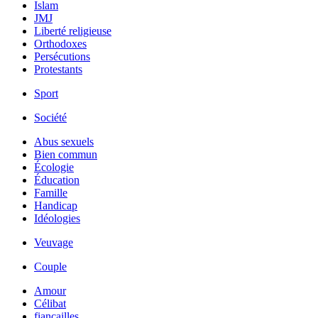
Islam
JMJ
Liberté religieuse
Orthodoxes
Persécutions
Protestants
Sport
Société
Abus sexuels
Bien commun
Écologie
Éducation
Famille
Handicap
Idéologies
Veuvage
Couple
Amour
Célibat
fiancailles