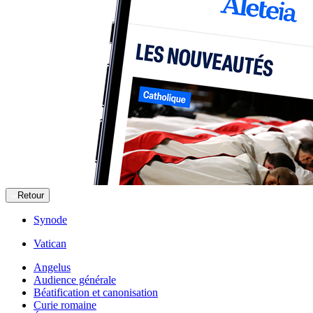
Retour
Synode
Vatican
Angelus
Audience générale
Béatification et canonisation
Curie romaine