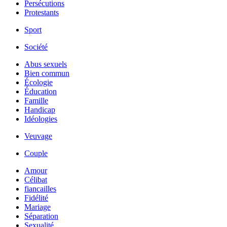
Persécutions
Protestants
Sport
Société
Abus sexuels
Bien commun
Écologie
Éducation
Famille
Handicap
Idéologies
Veuvage
Couple
Amour
Célibat
fiancailles
Fidélité
Mariage
Séparation
Sexualité