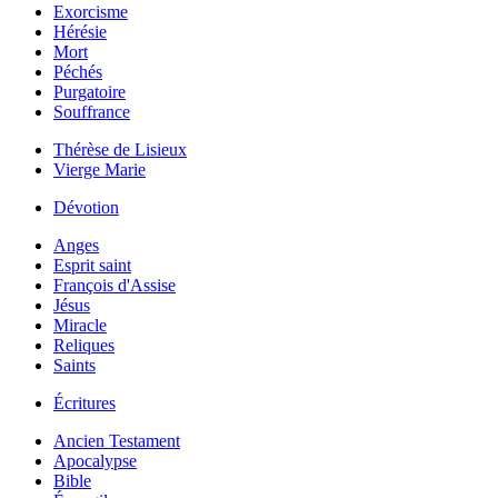
Exorcisme
Hérésie
Mort
Péchés
Purgatoire
Souffrance
Thérèse de Lisieux
Vierge Marie
Dévotion
Anges
Esprit saint
François d'Assise
Jésus
Miracle
Reliques
Saints
Écritures
Ancien Testament
Apocalypse
Bible