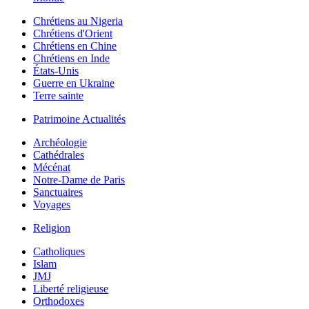
Chrétiens au Nigeria
Chrétiens d'Orient
Chrétiens en Chine
Chrétiens en Inde
États-Unis
Guerre en Ukraine
Terre sainte
Patrimoine Actualités
Archéologie
Cathédrales
Mécénat
Notre-Dame de Paris
Sanctuaires
Voyages
Religion
Catholiques
Islam
JMJ
Liberté religieuse
Orthodoxes