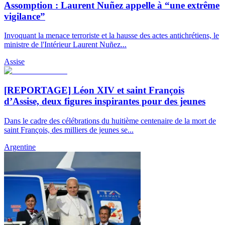
Assomption : Laurent Nuñez appelle à “une extrême
vigilance”
Invoquant la menace terroriste et la hausse des actes antichrétiens, le
ministre de l'Intérieur Laurent Nuñez...
Assise
[REPORTAGE] Léon XIV et saint François
d’Assise, deux figures inspirantes pour des jeunes
Dans le cadre des célébrations du huitième centenaire de la mort de
saint François, des milliers de jeunes se...
Argentine