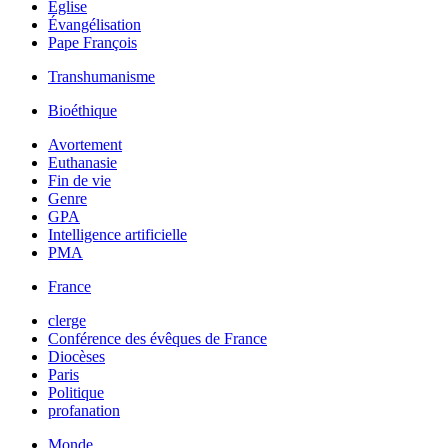
Église
Évangélisation
Pape François
Transhumanisme
Bioéthique
Avortement
Euthanasie
Fin de vie
Genre
GPA
Intelligence artificielle
PMA
France
clerge
Conférence des évêques de France
Diocèses
Paris
Politique
profanation
Monde