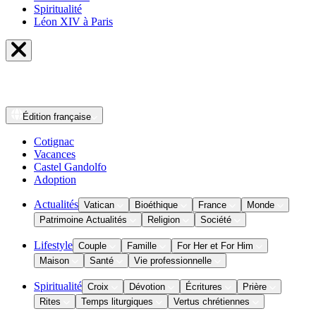
Spiritualité
Léon XIV à Paris
Édition
française
Cotignac
Vacances
Castel Gandolfo
Adoption
Actualités
Vatican
Bioéthique
France
Monde
Patrimoine Actualités
Religion
Société
Lifestyle
Couple
Famille
For Her et For Him
Maison
Santé
Vie professionnelle
Spiritualité
Croix
Dévotion
Écritures
Prière
Rites
Temps liturgiques
Vertus chrétiennes