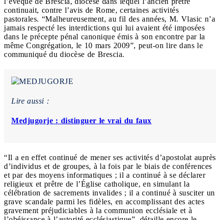
l’évêque de Brescia, diocèse dans lequel l’ancien prêtre
continuait, contre l’avis de Rome, certaines activités
pastorales. “Malheureusement, au fil des années, M. Vlasic n’a
jamais respecté les interdictions qui lui avaient été imposées
dans le précepte pénal canonique émis à son encontre par la
même Congrégation, le 10 mars 2009”, peut-on lire dans le
communiqué du diocèse de Brescia.
Lire aussi :
Medjugorje : distinguer le vrai du faux
“Il a en effet continué de mener ses activités d’apostolat auprès
d’individus et de groupes, à la fois par le biais de conférences
et par des moyens informatiques ; il a continué à se déclarer
religieux et prêtre de l’Église catholique, en simulant la
célébration de sacrements invalides ; il a continué à susciter un
grave scandale parmi les fidèles, en accomplissant des actes
gravement préjudiciables à la communion ecclésiale et à
l’obéissance à l’autorité ecclésiastique”, détaille encore le