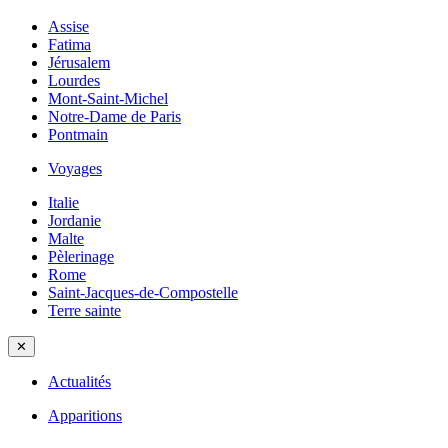
Assise
Fatima
Jérusalem
Lourdes
Mont-Saint-Michel
Notre-Dame de Paris
Pontmain
Voyages
Italie
Jordanie
Malte
Pèlerinage
Rome
Saint-Jacques-de-Compostelle
Terre sainte
✕
Actualités
Apparitions