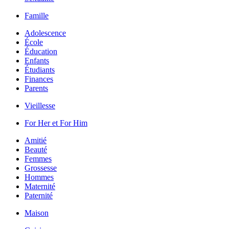
Famille
Adolescence
École
Éducation
Enfants
Étudiants
Finances
Parents
Vieillesse
For Her et For Him
Amitié
Beauté
Femmes
Grossesse
Hommes
Maternité
Paternité
Maison