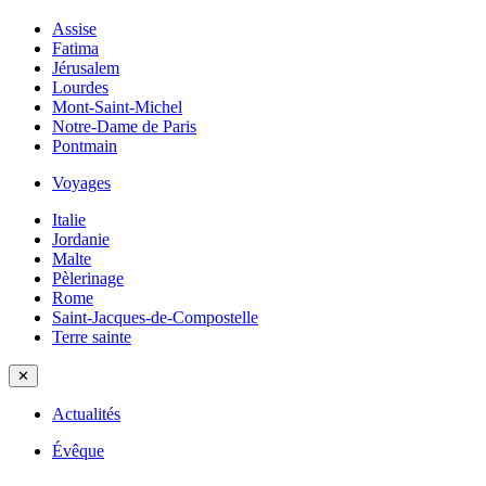
Assise
Fatima
Jérusalem
Lourdes
Mont-Saint-Michel
Notre-Dame de Paris
Pontmain
Voyages
Italie
Jordanie
Malte
Pèlerinage
Rome
Saint-Jacques-de-Compostelle
Terre sainte
✕
Actualités
Évêque