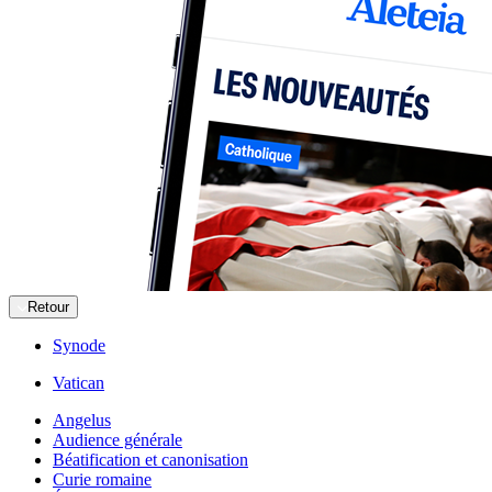
Retour
Synode
Vatican
Angelus
Audience générale
Béatification et canonisation
Curie romaine