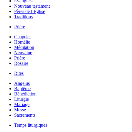
Évangiles
Nouveau testament
Pères de l’Église
Traditions
Prière
Chapelet
Homélie
Méditation
Neuvaine
Prière
Rosaire
Rites
Angelus
Baptême
Bénédiction
Liturgie
Mariage
Messe
Sacrements
Temps liturgiques