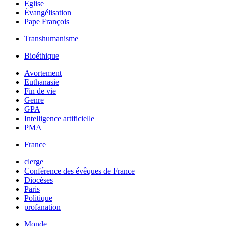
Église
Évangélisation
Pape François
Transhumanisme
Bioéthique
Avortement
Euthanasie
Fin de vie
Genre
GPA
Intelligence artificielle
PMA
France
clerge
Conférence des évêques de France
Diocèses
Paris
Politique
profanation
Monde