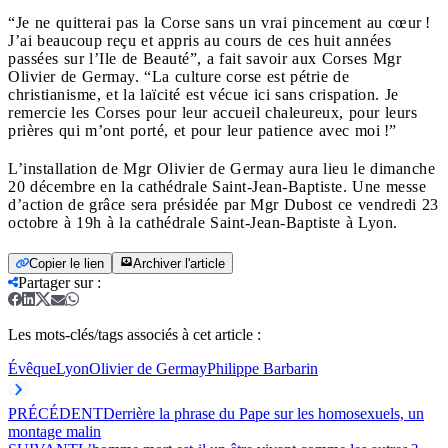
“Je ne quitterai pas la Corse sans un vrai pincement au cœur !
J’ai beaucoup reçu et appris au cours de ces huit années
passées sur l’Ile de Beauté”, a fait savoir aux Corses Mgr
Olivier de Germay. “La culture corse est pétrie de
christianisme, et la laïcité est vécue ici sans crispation. Je
remercie les Corses pour leur accueil chaleureux, pour leurs
prières qui m’ont porté, et pour leur patience avec moi !”
L’installation de Mgr Olivier de Germay aura lieu le dimanche
20 décembre en la cathédrale Saint-Jean-Baptiste. Une messe
d’action de grâce sera présidée par Mgr Dubost ce vendredi 23
octobre à 19h à la cathédrale Saint-Jean-Baptiste à Lyon.
Copier le lien
Archiver l'article
Partager sur
:
Les mots-clés/tags associés à cet article :
Évêque
Lyon
Olivier de Germay
Philippe Barbarin
PRÉCÉDENT
Derrière la phrase du Pape sur les homosexuels, un
montage malin