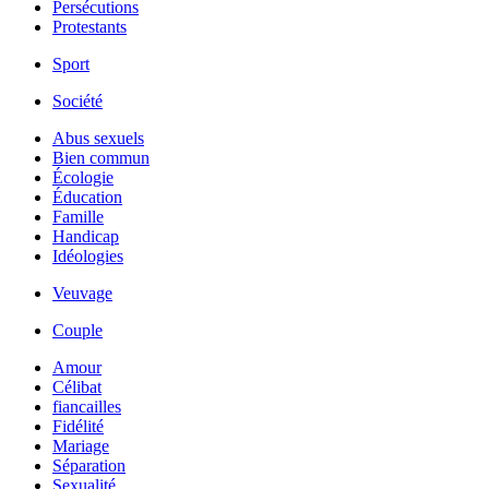
Persécutions
Protestants
Sport
Société
Abus sexuels
Bien commun
Écologie
Éducation
Famille
Handicap
Idéologies
Veuvage
Couple
Amour
Célibat
fiancailles
Fidélité
Mariage
Séparation
Sexualité