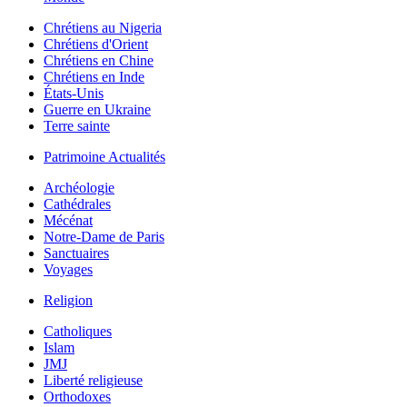
Chrétiens au Nigeria
Chrétiens d'Orient
Chrétiens en Chine
Chrétiens en Inde
États-Unis
Guerre en Ukraine
Terre sainte
Patrimoine Actualités
Archéologie
Cathédrales
Mécénat
Notre-Dame de Paris
Sanctuaires
Voyages
Religion
Catholiques
Islam
JMJ
Liberté religieuse
Orthodoxes