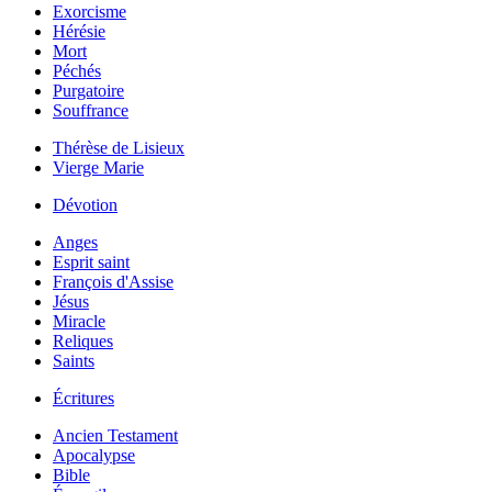
Exorcisme
Hérésie
Mort
Péchés
Purgatoire
Souffrance
Thérèse de Lisieux
Vierge Marie
Dévotion
Anges
Esprit saint
François d'Assise
Jésus
Miracle
Reliques
Saints
Écritures
Ancien Testament
Apocalypse
Bible