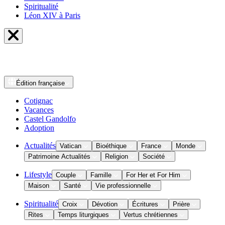
Spiritualité
Léon XIV à Paris
Édition
française
Cotignac
Vacances
Castel Gandolfo
Adoption
Actualités
Vatican
Bioéthique
France
Monde
Patrimoine Actualités
Religion
Société
Lifestyle
Couple
Famille
For Her et For Him
Maison
Santé
Vie professionnelle
Spiritualité
Croix
Dévotion
Écritures
Prière
Rites
Temps liturgiques
Vertus chrétiennes