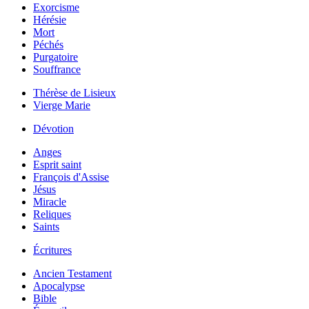
Exorcisme
Hérésie
Mort
Péchés
Purgatoire
Souffrance
Thérèse de Lisieux
Vierge Marie
Dévotion
Anges
Esprit saint
François d'Assise
Jésus
Miracle
Reliques
Saints
Écritures
Ancien Testament
Apocalypse
Bible