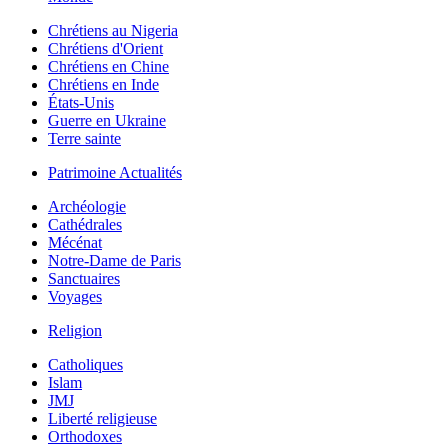
Chrétiens au Nigeria
Chrétiens d'Orient
Chrétiens en Chine
Chrétiens en Inde
États-Unis
Guerre en Ukraine
Terre sainte
Patrimoine Actualités
Archéologie
Cathédrales
Mécénat
Notre-Dame de Paris
Sanctuaires
Voyages
Religion
Catholiques
Islam
JMJ
Liberté religieuse
Orthodoxes