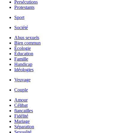
Persécutions
Protestants
Sport
Société
Abus sexuels
Bien commun
Écologie
Éducation
Famille
Handicap
Idéologies
Veuvage
Couple
Amour
Célibat
fiancailles
Fidélité
Mariage
Séparation
Sexualité