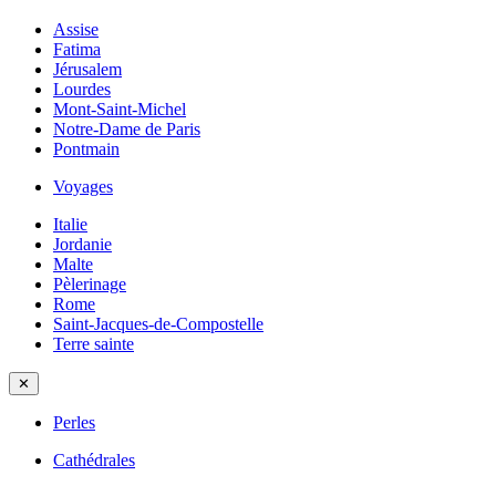
Assise
Fatima
Jérusalem
Lourdes
Mont-Saint-Michel
Notre-Dame de Paris
Pontmain
Voyages
Italie
Jordanie
Malte
Pèlerinage
Rome
Saint-Jacques-de-Compostelle
Terre sainte
✕
Perles
Cathédrales