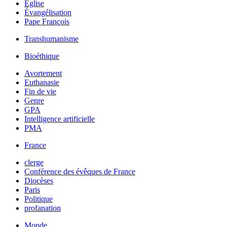
Église
Évangélisation
Pape François
Transhumanisme
Bioéthique
Avortement
Euthanasie
Fin de vie
Genre
GPA
Intelligence artificielle
PMA
France
clerge
Conférence des évêques de France
Diocèses
Paris
Politique
profanation
Monde