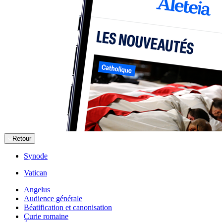
Retour
Synode
Vatican
Angelus
Audience générale
Béatification et canonisation
Curie romaine