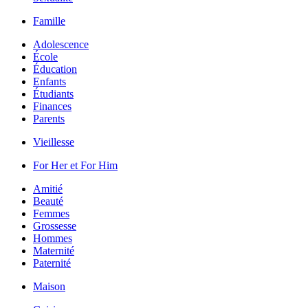
Famille
Adolescence
École
Éducation
Enfants
Étudiants
Finances
Parents
Vieillesse
For Her et For Him
Amitié
Beauté
Femmes
Grossesse
Hommes
Maternité
Paternité
Maison