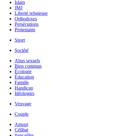
Islam
JMJ
Liberté religieuse
Orthodoxes
Persécutions
Protestants
Sport
Société
Abus sexuels
Bien commun
Écologie
Éducation
Famille
Handicap
Idéologies
Veuvage
Couple
Amour
Célibat
fiancailles