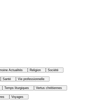
moine Actualités
Religion
Société
Santé
Vie professionnelle
Temps liturgiques
Vertus chrétiennes
res
Voyages