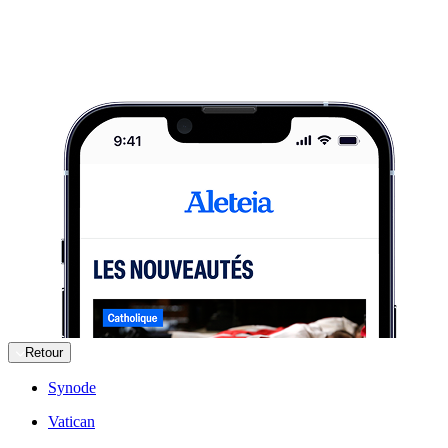
Retour
Synode
Vatican