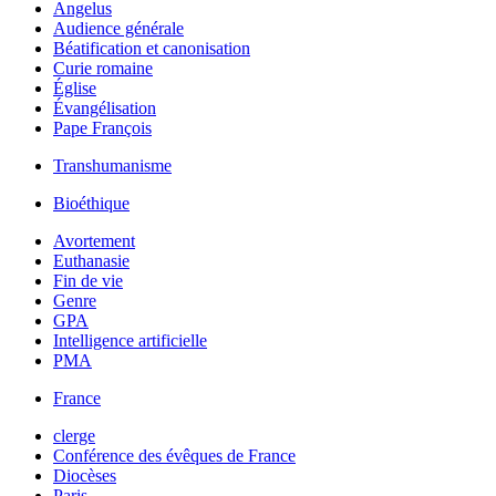
Angelus
Audience générale
Béatification et canonisation
Curie romaine
Église
Évangélisation
Pape François
Transhumanisme
Bioéthique
Avortement
Euthanasie
Fin de vie
Genre
GPA
Intelligence artificielle
PMA
France
clerge
Conférence des évêques de France
Diocèses
Paris