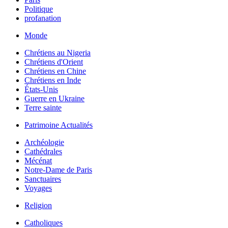
Politique
profanation
Monde
Chrétiens au Nigeria
Chrétiens d'Orient
Chrétiens en Chine
Chrétiens en Inde
États-Unis
Guerre en Ukraine
Terre sainte
Patrimoine Actualités
Archéologie
Cathédrales
Mécénat
Notre-Dame de Paris
Sanctuaires
Voyages
Religion
Catholiques