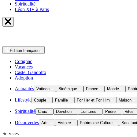
Spiritualité
Léon XIV à Paris
Édition
française
Cotignac
Vacances
Castel Gandolfo
Adoption
Actualités
Vatican
Bioéthique
France
Monde
Patri
Lifestyle
Couple
Famille
For Her et For Him
Maison
Spiritualité
Croix
Dévotion
Écritures
Prière
Rites
Découvertes
Arts
Histoire
Patrimoine Culture
Sanctuai
Services