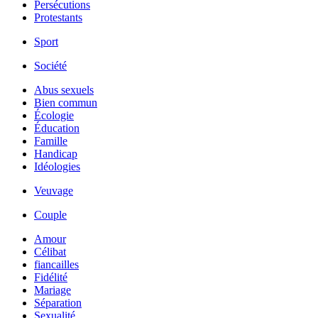
Persécutions
Protestants
Sport
Société
Abus sexuels
Bien commun
Écologie
Éducation
Famille
Handicap
Idéologies
Veuvage
Couple
Amour
Célibat
fiancailles
Fidélité
Mariage
Séparation
Sexualité