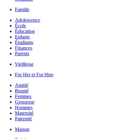
Famille
Adolescence
École
Éducation
Enfants
Étudiants
Finances
Parents
Vieillesse
For Her et For Him
Amitié
Beauté
Femmes
Grossesse
Hommes
Maternité
Paternité
Maison