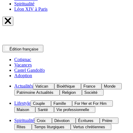
Spiritualité
Léon XIV à Paris
Édition
française
Cotignac
Vacances
Castel Gandolfo
Adoption
Actualités
Vatican
Bioéthique
France
Monde
Patrimoine Actualités
Religion
Société
Lifestyle
Couple
Famille
For Her et For Him
Maison
Santé
Vie professionnelle
Spiritualité
Croix
Dévotion
Écritures
Prière
Rites
Temps liturgiques
Vertus chrétiennes