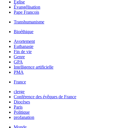
Église
Évangélisation
Pape François
Transhumanisme
Bioéthique
Avortement
Euthanasie
Fin de vie
Genre
GPA
Intelligence artificielle
PMA
France
clerge
Conférence des évêques de France
Diocèses
Paris
Politique
profanation
Monde