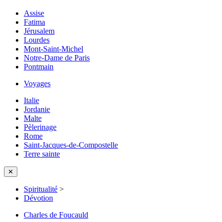
Assise
Fatima
Jérusalem
Lourdes
Mont-Saint-Michel
Notre-Dame de Paris
Pontmain
Voyages
Italie
Jordanie
Malte
Pèlerinage
Rome
Saint-Jacques-de-Compostelle
Terre sainte
✕
Spiritualité
>
Dévotion
Charles de Foucauld