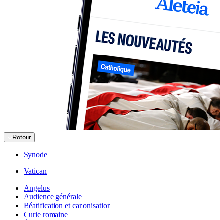
Retour
Synode
Vatican
Angelus
Audience générale
Béatification et canonisation
Curie romaine