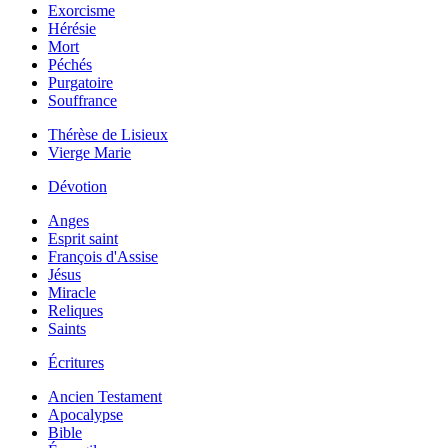
Exorcisme
Hérésie
Mort
Péchés
Purgatoire
Souffrance
Thérèse de Lisieux
Vierge Marie
Dévotion
Anges
Esprit saint
François d'Assise
Jésus
Miracle
Reliques
Saints
Écritures
Ancien Testament
Apocalypse
Bible