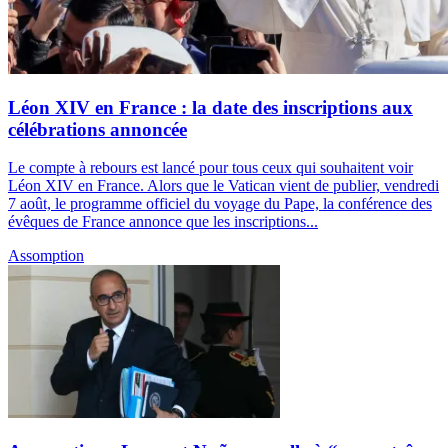
Léon XIV en France : la date des inscriptions aux
célébrations annoncée
Le compte à rebours est lancé pour tous ceux qui souhaitent voir
Léon XIV en France. Alors que le Vatican vient de publier, vendredi
7 août, le programme officiel du voyage du Pape, la conférence des
évêques de France annonce que les inscriptions...
Assomption