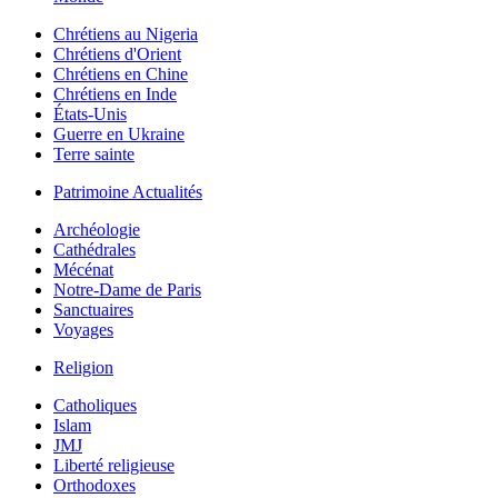
Chrétiens au Nigeria
Chrétiens d'Orient
Chrétiens en Chine
Chrétiens en Inde
États-Unis
Guerre en Ukraine
Terre sainte
Patrimoine Actualités
Archéologie
Cathédrales
Mécénat
Notre-Dame de Paris
Sanctuaires
Voyages
Religion
Catholiques
Islam
JMJ
Liberté religieuse
Orthodoxes