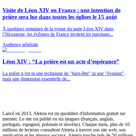
Visite de Léon XIV en France : une intention de
prière sera lue dans toutes les églises le 15 août
À quelques semaines de la venue du pape Léon XIV dans
l’Hexagone, les évêques de France invitent les paroisses...
Audience générale
Léon XIV : “La prière est un acte d’espérance”
La prière n’est ni une technique de "bien-être" ni une "évasion",
mais une dimension essentielle de...
Lancé en 2013, Aleteia est un quotidien d'information gratuit sur
internet. Le site est publié en six langues (français, anglais,
portugais, espagnol, polonais et slovène). Chaque mois, plus de 10
millions de lecteurs consultent Aleteia à travers son site web, son
application et les réseaux sociaux. Aleteia touche près de 50 millions