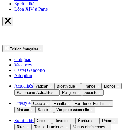
Spiritualité
Léon XIV à Paris
Édition
française
Cotignac
Vacances
Castel Gandolfo
Adoption
Actualités
Vatican
Bioéthique
France
Monde
Patrimoine Actualités
Religion
Société
Lifestyle
Couple
Famille
For Her et For Him
Maison
Santé
Vie professionnelle
Spiritualité
Croix
Dévotion
Écritures
Prière
Rites
Temps liturgiques
Vertus chrétiennes