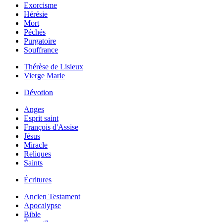
Exorcisme
Hérésie
Mort
Péchés
Purgatoire
Souffrance
Thérèse de Lisieux
Vierge Marie
Dévotion
Anges
Esprit saint
François d'Assise
Jésus
Miracle
Reliques
Saints
Écritures
Ancien Testament
Apocalypse
Bible