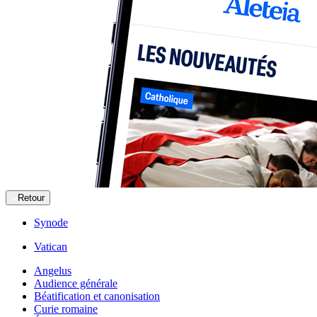
Retour
Synode
Vatican
Angelus
Audience générale
Béatification et canonisation
Curie romaine