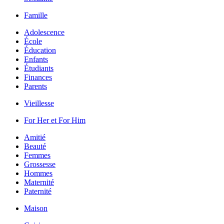
Famille
Adolescence
École
Éducation
Enfants
Étudiants
Finances
Parents
Vieillesse
For Her et For Him
Amitié
Beauté
Femmes
Grossesse
Hommes
Maternité
Paternité
Maison