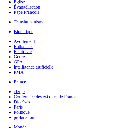
Église
Évangélisation
Pape François
Transhumanisme
Bioéthique
Avortement
Euthanasie
Fin de vie
Genre
GPA
Intelligence artificielle
PMA
France
clerge
Conférence des évêques de France
Diocèses
Paris
Politique
profanation
Monde