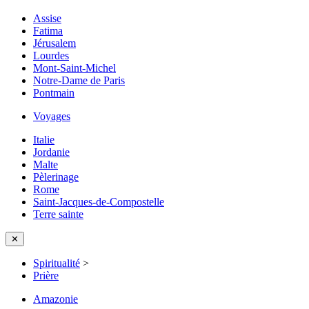
Assise
Fatima
Jérusalem
Lourdes
Mont-Saint-Michel
Notre-Dame de Paris
Pontmain
Voyages
Italie
Jordanie
Malte
Pèlerinage
Rome
Saint-Jacques-de-Compostelle
Terre sainte
✕
Spiritualité
>
Prière
Amazonie