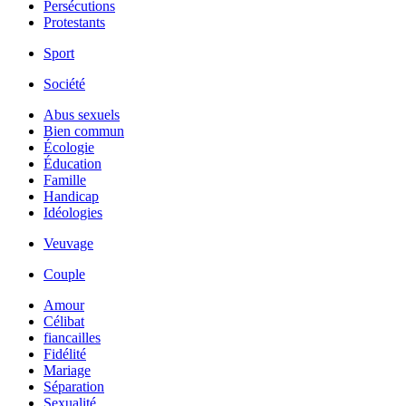
Persécutions
Protestants
Sport
Société
Abus sexuels
Bien commun
Écologie
Éducation
Famille
Handicap
Idéologies
Veuvage
Couple
Amour
Célibat
fiancailles
Fidélité
Mariage
Séparation
Sexualité