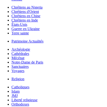
Chrétiens au Nigeria
Chrétiens d'Orient
Chrétiens en Chine
Chrétiens en Inde
États-Unis
Guerre en Ukraine
Terre sainte
Patrimoine Actualités
Archéologie
Cathédrales
Mécénat
Notre-Dame de Paris
Sanctuaires
Voyages
Religion
Catholiques
Islam
JMJ
Liberté religieuse
Orthodoxes