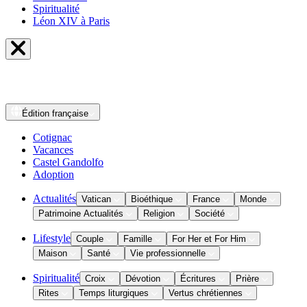
Spiritualité
Léon XIV à Paris
Édition
française
Cotignac
Vacances
Castel Gandolfo
Adoption
Actualités
Vatican
Bioéthique
France
Monde
Patrimoine Actualités
Religion
Société
Lifestyle
Couple
Famille
For Her et For Him
Maison
Santé
Vie professionnelle
Spiritualité
Croix
Dévotion
Écritures
Prière
Rites
Temps liturgiques
Vertus chrétiennes