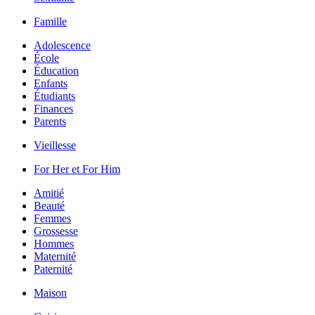
Famille
Adolescence
École
Éducation
Enfants
Étudiants
Finances
Parents
Vieillesse
For Her et For Him
Amitié
Beauté
Femmes
Grossesse
Hommes
Maternité
Paternité
Maison