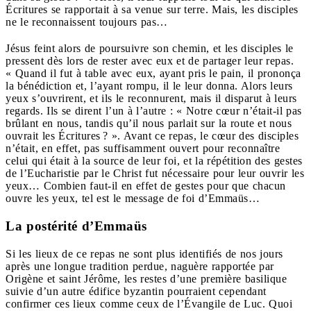
Écritures se rapportait à sa venue sur terre. Mais, les disciples
ne le reconnaissent toujours pas…
Jésus feint alors de poursuivre son chemin, et les disciples le
pressent dès lors de rester avec eux et de partager leur repas.
« Quand il fut à table avec eux, ayant pris le pain, il prononça
la bénédiction et, l’ayant rompu, il le leur donna. Alors leurs
yeux s’ouvrirent, et ils le reconnurent, mais il disparut à leurs
regards. Ils se dirent l’un à l’autre : « Notre cœur n’était-il pas
brûlant en nous, tandis qu’il nous parlait sur la route et nous
ouvrait les Écritures ? ». Avant ce repas, le cœur des disciples
n’était, en effet, pas suffisamment ouvert pour reconnaître
celui qui était à la source de leur foi, et la répétition des gestes
de l’Eucharistie par le Christ fut nécessaire pour leur ouvrir les
yeux… Combien faut-il en effet de gestes pour que chacun
ouvre les yeux, tel est le message de foi d’Emmaüs…
La postérité d’Emmaüs
Si les lieux de ce repas ne sont plus identifiés de nos jours
après une longue tradition perdue, naguère rapportée par
Origène et saint Jérôme, les restes d’une première basilique
suivie d’un autre édifice byzantin pourraient cependant
confirmer ces lieux comme ceux de l’Évangile de Luc. Quoi