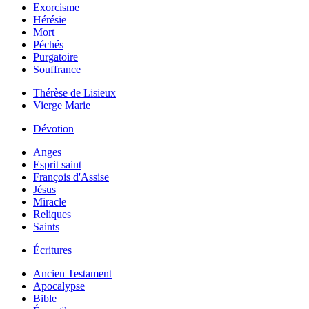
Exorcisme
Hérésie
Mort
Péchés
Purgatoire
Souffrance
Thérèse de Lisieux
Vierge Marie
Dévotion
Anges
Esprit saint
François d'Assise
Jésus
Miracle
Reliques
Saints
Écritures
Ancien Testament
Apocalypse
Bible