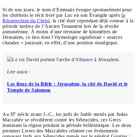
Si de nos jours, le nom d’Emmaüs évoque spontanément pour
les chrétiens le récit livré par Luc en son Évangile après
la
Résurrection du Christ
, la cité était cependant déjà connue à la
période tardive de l’Ancien Testament lors de la révolte
asmonéenne. À moins d’une trentaine de kilomètres de
Jérusalem, ce lieu dont l’étymologie signifierait « sources
chaudes » jouissait, en effet, d’une position stratégique.
Lire aussi :
Les lieux de la Bible : Jérusalem, la cité de David et le
Temple de Salomon
e
Au II
siècle avant J.-C., les juifs de Judée menés par Judas
Maccabée se révoltèrent contre les Séleucides, ces Grecs
dominant la région pendant la période hellénistique. Les deux
premiers Livres des Maccabées relatent ces événements
opposant Juifs aux Séleucides menés par le général Gorgias :