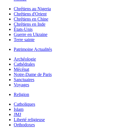
Chrétiens au Nigeria
Chrétiens d'Orient
Chrétiens en Chine
Chrétiens en Inde
États-Unis
Guerre en Ukraine
Terre sainte
Patrimoine Actualités
Archéologie
Cathédrales
Mécénat
Notre-Dame de Paris
Sanctuaires
Voyages
Religion
Catholiques
Islam
JMJ
Liberté religieuse
Orthodoxes