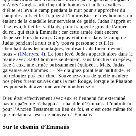
« Alors Gorgias prit cinq mille hommes et mille cavaliers
d’élite, et leva le camp pendant la nuit pour s’approcher du
camp des juifs et les frapper à l’improviste ; et des hommes qui
étaient de la citadelle leur servaient de guide. Judas l’apprit et
il se leva, lui et les vaillants, pour frapper le gros de l’armée
du roi, qui était à Emmaüs ; car cette armée était encore
dispersée hors du camp. Gorgias vint donc dans le camp de
Judas pendant la nuit et n’y trouva personne ; et il les
cherchait dans les montagnes, en disant : ils fuient devant
nous » (
1Martyrs, 4
). Le jour levé, Judas apparaît alors dans la
plaine avec 3.000 hommes seulement, sans boucliers ni épées,
face à eux, une armée puissamment équipée… Mais, Judas
galvanise ses hommes : « Ne craignez point leur multitude, et
ne redoutez pas leur choc. Souvenez-vous de quelle manière
nos pères furent sauvés dans la mer Rouge, lorsque le Pharaon
les poursuivait avec une armée nombreuse ».
Dieu était effectivement avec eux et l’ennemi fut exterminé,
pas un païen ne réchappa à la bataille d’Emmaüs. L’endroit fut
pour l’Ancien Testament un lieu de foi, et c’est cette même foi
que réclamera Jésus de nouveau à Emmaüs…
Sur le chemin d’Emmaüs