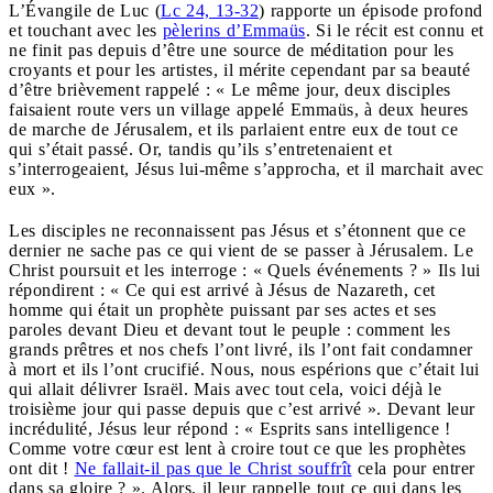
L’Évangile de Luc (
Lc 24, 13-32
) rapporte un épisode profond
et touchant avec les
pèlerins d’Emmaüs
. Si le récit est connu et
ne finit pas depuis d’être une source de méditation pour les
croyants et pour les artistes, il mérite cependant par sa beauté
d’être brièvement rappelé : « Le même jour, deux disciples
faisaient route vers un village appelé Emmaüs, à deux heures
de marche de Jérusalem, et ils parlaient entre eux de tout ce
qui s’était passé. Or, tandis qu’ils s’entretenaient et
s’interrogeaient, Jésus lui-même s’approcha, et il marchait avec
eux ».
Les disciples ne reconnaissent pas Jésus et s’étonnent que ce
dernier ne sache pas ce qui vient de se passer à Jérusalem. Le
Christ poursuit et les interroge : « Quels événements ? » Ils lui
répondirent : « Ce qui est arrivé à Jésus de Nazareth, cet
homme qui était un prophète puissant par ses actes et ses
paroles devant Dieu et devant tout le peuple : comment les
grands prêtres et nos chefs l’ont livré, ils l’ont fait condamner
à mort et ils l’ont crucifié. Nous, nous espérions que c’était lui
qui allait délivrer Israël. Mais avec tout cela, voici déjà le
troisième jour qui passe depuis que c’est arrivé ». Devant leur
incrédulité, Jésus leur répond : « Esprits sans intelligence !
Comme votre cœur est lent à croire tout ce que les prophètes
ont dit !
Ne fallait-il pas que le Christ souffrît
cela pour entrer
dans sa gloire ? ». Alors, il leur rappelle tout ce qui dans les