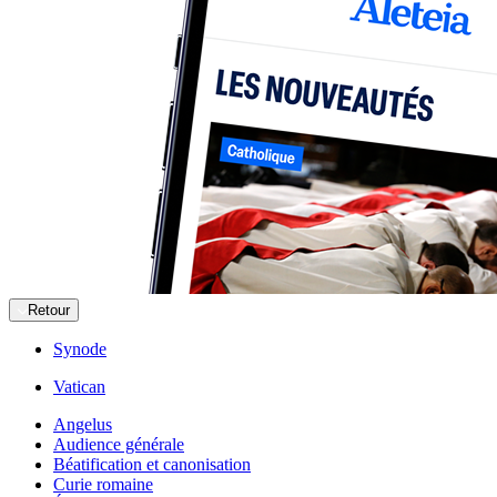
Retour
Synode
Vatican
Angelus
Audience générale
Béatification et canonisation
Curie romaine