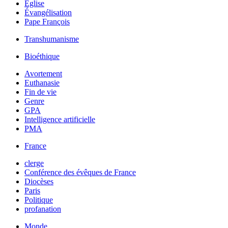
Église
Évangélisation
Pape François
Transhumanisme
Bioéthique
Avortement
Euthanasie
Fin de vie
Genre
GPA
Intelligence artificielle
PMA
France
clerge
Conférence des évêques de France
Diocèses
Paris
Politique
profanation
Monde