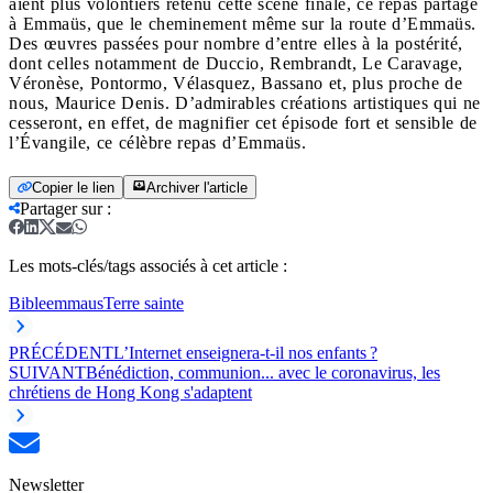
aient plus volontiers retenu cette scène finale, ce repas partagé
à Emmaüs, que le cheminement même sur la route d’Emmaüs.
Des œuvres passées pour nombre d’entre elles à la postérité,
dont celles notamment de Duccio, Rembrandt, Le Caravage,
Véronèse, Pontormo, Vélasquez, Bassano et, plus proche de
nous, Maurice Denis. D’admirables créations artistiques qui ne
cesseront, en effet, de magnifier cet épisode fort et sensible de
l’Évangile, ce célèbre repas d’Emmaüs.
Copier le lien
Archiver l'article
Partager sur
:
Les mots-clés/tags associés à cet article :
Bible
emmaus
Terre sainte
PRÉCÉDENT
L’Internet enseignera-t-il nos enfants ?
SUIVANT
Bénédiction, communion... avec le coronavirus, les
chrétiens de Hong Kong s'adaptent
Newsletter