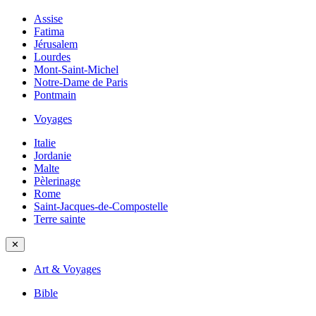
Assise
Fatima
Jérusalem
Lourdes
Mont-Saint-Michel
Notre-Dame de Paris
Pontmain
Voyages
Italie
Jordanie
Malte
Pèlerinage
Rome
Saint-Jacques-de-Compostelle
Terre sainte
✕
Art & Voyages
Bible