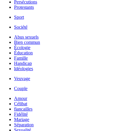
Persécutions
Protestants
Sport
Société
Abus sexuels
Bien commun
Écologie
Éducation
Famille
Handicap
Idéologies
Veuvage
Couple
Amour
Célibat
fiancailles
Fidélité
Mariage
Séparation
Sexualité