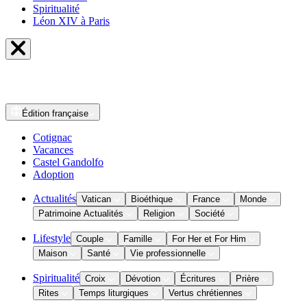
Spiritualité
Léon XIV à Paris
Édition
française
Cotignac
Vacances
Castel Gandolfo
Adoption
Actualités
Vatican
Bioéthique
France
Monde
Patrimoine Actualités
Religion
Société
Lifestyle
Couple
Famille
For Her et For Him
Maison
Santé
Vie professionnelle
Spiritualité
Croix
Dévotion
Écritures
Prière
Rites
Temps liturgiques
Vertus chrétiennes