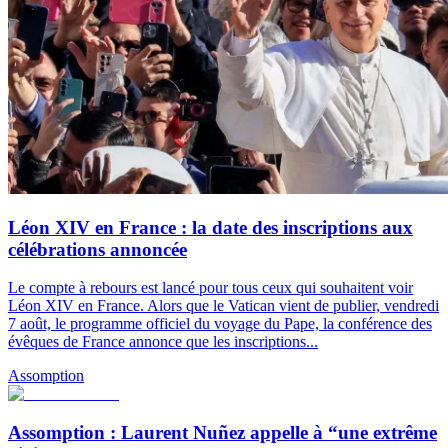
Léon XIV en France : la date des inscriptions aux
célébrations annoncée
Le compte à rebours est lancé pour tous ceux qui souhaitent voir
Léon XIV en France. Alors que le Vatican vient de publier, vendredi
7 août, le programme officiel du voyage du Pape, la conférence des
évêques de France annonce que les inscriptions...
Assomption
Assomption : Laurent Nuñez appelle à “une extrême