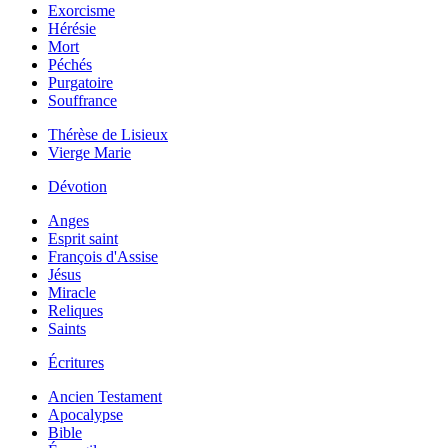
Exorcisme
Hérésie
Mort
Péchés
Purgatoire
Souffrance
Thérèse de Lisieux
Vierge Marie
Dévotion
Anges
Esprit saint
François d'Assise
Jésus
Miracle
Reliques
Saints
Écritures
Ancien Testament
Apocalypse
Bible