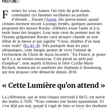
F
ermez les yeux, humez l'air frais du petit matin,
contemplez ces flammes vacillantes au parfum
d’éternité... Durant l'
Avent
, dès potron-minet, quand
certains dorment encore à poings fermés, quelques paroisses
proposent des messes Rorate, célébrées avant l'aube et à la
seule lueur des bougies. Leur nom vient du premier mot de
l'hymne grégorienne
Rorate caeli desuper
chantée au tout
début de la messe et qui signifie "Cieux, distillez d’en haut
votre rosée" (
Es 45, 8
). Très pratiquée dans les pays
alémaniques, cette liturgie permet de vivre l'attente de
l'avènement du Christ de façon incarnée. "En France, je pense
qu'il y a un certain renouveau. Cela prend un petit peu
d'ampleur", note auprès d'
Aleteia
le frère Cyrille-Marie
Richard, dominicain et aumônier des étudiants à Strasbourg,
qui leur propose cette démarche depuis 2018.
« Cette Lumière qu’on attend »
La célébration, qui se tient chaque mercredi à 6h15, est suivie
des laudes à 7h30. "Nous sommes une bonne quarantaine. Et
c'est déjà pas mal, quand il s'agit de faire se lever des étudiants