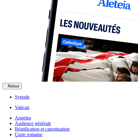
Retour
Synode
Vatican
Angelus
Audience générale
Béatification et canonisation
Curie romaine