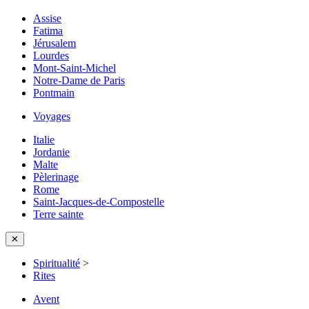
Assise
Fatima
Jérusalem
Lourdes
Mont-Saint-Michel
Notre-Dame de Paris
Pontmain
Voyages
Italie
Jordanie
Malte
Pèlerinage
Rome
Saint-Jacques-de-Compostelle
Terre sainte
✕
Spiritualité
>
Rites
Avent