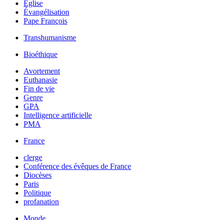
Église
Évangélisation
Pape François
Transhumanisme
Bioéthique
Avortement
Euthanasie
Fin de vie
Genre
GPA
Intelligence artificielle
PMA
France
clerge
Conférence des évêques de France
Diocèses
Paris
Politique
profanation
Monde