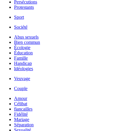
Persécutions
Protestants
Sport
Société
Abus sexuels
Bien commun
Écologie
Éducation
Famille
Handicap
Idéologies
Veuvage
Couple
Amour
Célibat
fiancailles
Fidélité
Mariage
Séparation
Sexualité