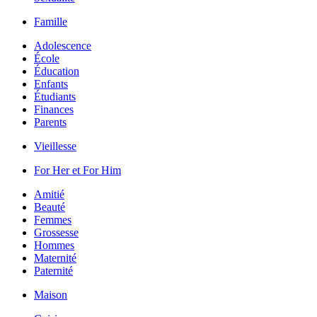
Famille
Adolescence
École
Éducation
Enfants
Étudiants
Finances
Parents
Vieillesse
For Her et For Him
Amitié
Beauté
Femmes
Grossesse
Hommes
Maternité
Paternité
Maison