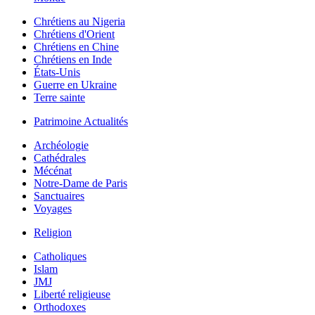
Chrétiens au Nigeria
Chrétiens d'Orient
Chrétiens en Chine
Chrétiens en Inde
États-Unis
Guerre en Ukraine
Terre sainte
Patrimoine Actualités
Archéologie
Cathédrales
Mécénat
Notre-Dame de Paris
Sanctuaires
Voyages
Religion
Catholiques
Islam
JMJ
Liberté religieuse
Orthodoxes