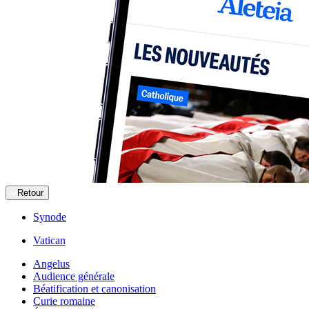
Retour
Synode
Vatican
Angelus
Audience générale
Béatification et canonisation
Curie romaine