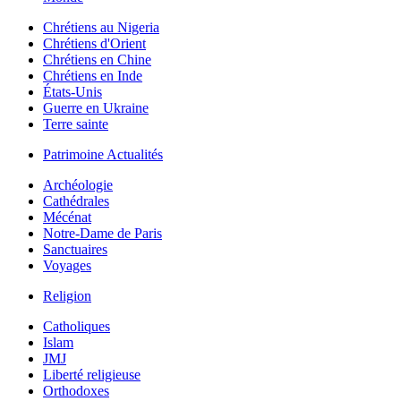
Chrétiens au Nigeria
Chrétiens d'Orient
Chrétiens en Chine
Chrétiens en Inde
États-Unis
Guerre en Ukraine
Terre sainte
Patrimoine Actualités
Archéologie
Cathédrales
Mécénat
Notre-Dame de Paris
Sanctuaires
Voyages
Religion
Catholiques
Islam
JMJ
Liberté religieuse
Orthodoxes