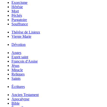
Exorcisme
Hérésie
Mort
Péchés
Purgatoire
Souffrance
Thérèse de Lisieux
Vierge Marie
Dévotion
Anges
Esprit saint
François d'Assise
Jésus
Miracle
Reliques
Saints
Écritures
Ancien Testament
Apocalypse
Bible