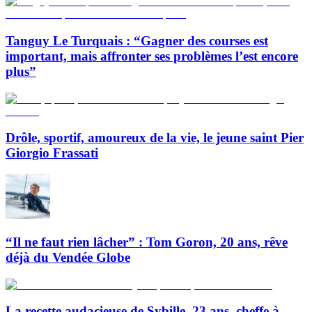
Tanguy Le Turquais : “Gagner des courses est
important, mais affronter ses problèmes l’est encore
plus”
Drôle, sportif, amoureux de la vie, le jeune saint Pier
Giorgio Frassati
“Il ne faut rien lâcher” : Tom Goron, 20 ans, rêve
déjà du Vendée Globe
La recette audacieuse de Sybille, 23 ans, cheffe à