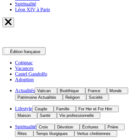
Spiritualité
Léon XIV à Paris
Édition
française
Cotignac
Vacances
Castel Gandolfo
Adoption
Actualités
Vatican
Bioéthique
France
Monde
Patrimoine Actualités
Religion
Société
Lifestyle
Couple
Famille
For Her et For Him
Maison
Santé
Vie professionnelle
Spiritualité
Croix
Dévotion
Écritures
Prière
Rites
Temps liturgiques
Vertus chrétiennes