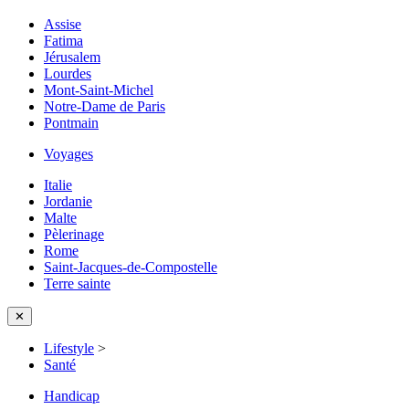
Assise
Fatima
Jérusalem
Lourdes
Mont-Saint-Michel
Notre-Dame de Paris
Pontmain
Voyages
Italie
Jordanie
Malte
Pèlerinage
Rome
Saint-Jacques-de-Compostelle
Terre sainte
✕
Lifestyle
>
Santé
Handicap