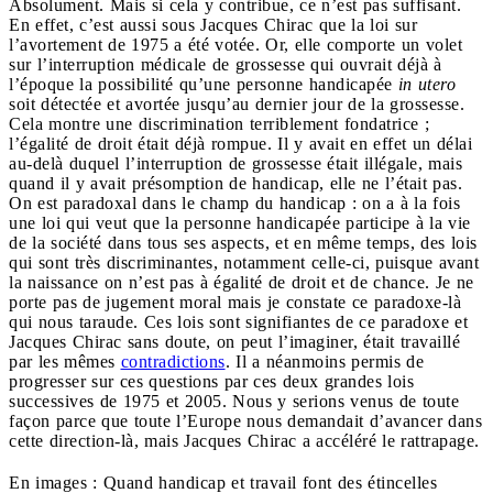
Absolument. Mais si cela y contribue, ce n’est pas suffisant.
En effet, c’est aussi sous Jacques Chirac que la loi sur
l’avortement de 1975 a été votée. Or, elle comporte un volet
sur l’interruption médicale de grossesse qui ouvrait déjà à
l’époque la possibilité qu’une personne handicapée
in utero
soit détectée et avortée jusqu’au dernier jour de la grossesse.
Cela montre une discrimination terriblement fondatrice ;
l’égalité de droit était déjà rompue. Il y avait en effet un délai
au-delà duquel l’interruption de grossesse était illégale, mais
quand il y avait présomption de handicap, elle ne l’était pas.
On est paradoxal dans le champ du handicap : on a à la fois
une loi qui veut que la personne handicapée participe à la vie
de la société dans tous ses aspects, et en même temps, des lois
qui sont très discriminantes, notamment celle-ci, puisque avant
la naissance on n’est pas à égalité de droit et de chance. Je ne
porte pas de jugement moral mais je constate ce paradoxe-là
qui nous taraude. Ces lois sont signifiantes de ce paradoxe et
Jacques Chirac sans doute, on peut l’imaginer, était travaillé
par les mêmes
contradictions
. Il a néanmoins permis de
progresser sur ces questions par ces deux grandes lois
successives de 1975 et 2005. Nous y serions venus de toute
façon parce que toute l’Europe nous demandait d’avancer dans
cette direction-là, mais Jacques Chirac a accéléré le rattrapage.
En images : Quand handicap et travail font des étincelles