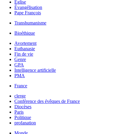
Église
Évangélisation
Pape François
Transhumanisme
Bioéthique
Avortement
Euthanasie
Fin de vie
Genre
GPA
Intelligence artificielle
PMA
France
clerge
Conférence des évêques de France
Diocèses
Paris
Politique
profanation
Monde