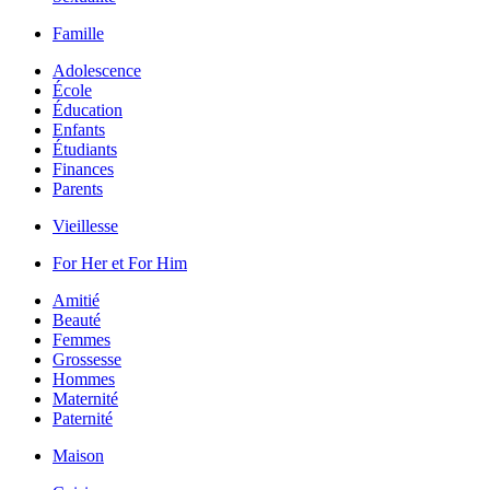
Famille
Adolescence
École
Éducation
Enfants
Étudiants
Finances
Parents
Vieillesse
For Her et For Him
Amitié
Beauté
Femmes
Grossesse
Hommes
Maternité
Paternité
Maison