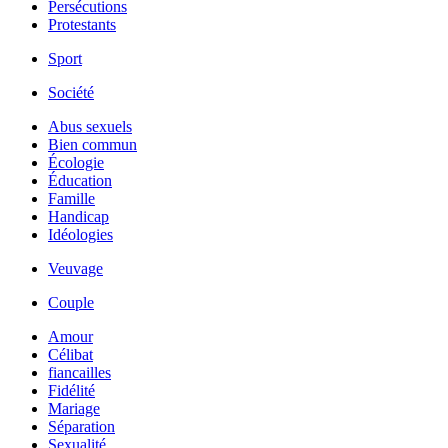
Persécutions
Protestants
Sport
Société
Abus sexuels
Bien commun
Écologie
Éducation
Famille
Handicap
Idéologies
Veuvage
Couple
Amour
Célibat
fiancailles
Fidélité
Mariage
Séparation
Sexualité