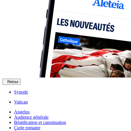
Retour
Synode
Vatican
Angelus
Audience générale
Béatification et canonisation
Curie romaine