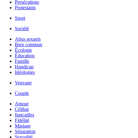
Persécutions
Protestants
Sport
Société
Abus sexuels
Bien commun
Écologie
Éducation
Famille
Handicap
Idéologies
Veuvage
Couple
Amour
Célibat
fiancailles
Fidélité
Mariage
Séparation
Sexualité