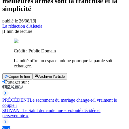
meilleures armes sont la franchise et la
simplicité
publié le 26/08/19
|
La rédaction d'Aleteia
|
1
min de lecture
Crédit :
Public Domain
L'amitié offre un espace unique pour que la parole soit
échangée.
Copier le lien
Archiver l'article
Partager sur
:
PRÉCÉDENT
Le sacrement du mariage change-t-il vraiment le
couple ?
SUIVANT
Le Salut demande une « volonté décidée et
persévérante »