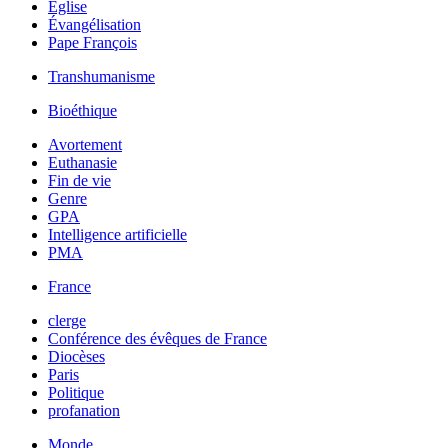
Église
Évangélisation
Pape François
Transhumanisme
Bioéthique
Avortement
Euthanasie
Fin de vie
Genre
GPA
Intelligence artificielle
PMA
France
clerge
Conférence des évêques de France
Diocèses
Paris
Politique
profanation
Monde