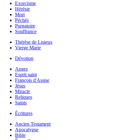
Exorcisme
Hérésie
Mort
Péchés
Purgatoire
Souffrance
Thérèse de Lisieux
Vierge Marie
Dévotion
Anges
Esprit saint
François d'Assise
Jésus
Miracle
Reliques
Saints
Écritures
Ancien Testament
Apocalypse
Bible