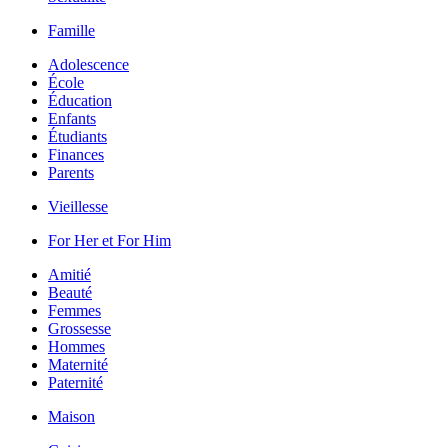
Famille
Adolescence
École
Éducation
Enfants
Étudiants
Finances
Parents
Vieillesse
For Her et For Him
Amitié
Beauté
Femmes
Grossesse
Hommes
Maternité
Paternité
Maison