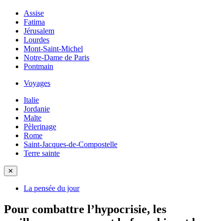
Assise
Fatima
Jérusalem
Lourdes
Mont-Saint-Michel
Notre-Dame de Paris
Pontmain
Voyages
Italie
Jordanie
Malte
Pèlerinage
Rome
Saint-Jacques-de-Compostelle
Terre sainte
✕
La pensée du jour
Pour combattre l’hypocrisie, les