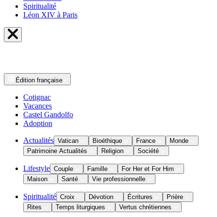
Spiritualité
Léon XIV à Paris
Édition
française
Cotignac
Vacances
Castel Gandolfo
Adoption
Actualités
Vatican
Bioéthique
France
Monde
Patrimoine Actualités
Religion
Société
Lifestyle
Couple
Famille
For Her et For Him
Maison
Santé
Vie professionnelle
Spiritualité
Croix
Dévotion
Écritures
Prière
Rites
Temps liturgiques
Vertus chrétiennes