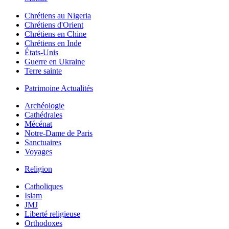
Chrétiens au Nigeria
Chrétiens d'Orient
Chrétiens en Chine
Chrétiens en Inde
États-Unis
Guerre en Ukraine
Terre sainte
Patrimoine Actualités
Archéologie
Cathédrales
Mécénat
Notre-Dame de Paris
Sanctuaires
Voyages
Religion
Catholiques
Islam
JMJ
Liberté religieuse
Orthodoxes