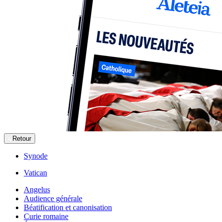
Retour
Synode
Vatican
Angelus
Audience générale
Béatification et canonisation
Curie romaine