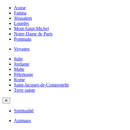
Assise
Fatima
Jérusalem
Lourdes
Mont-Saint-Michel
Notre-Dame de Paris
Pontmain
Voyages
Italie
Jordanie
Malte
Pèlerinage
Rome
Saint-Jacques-de-Compostelle
Terre sainte
✕
Spiritualité
Animaux