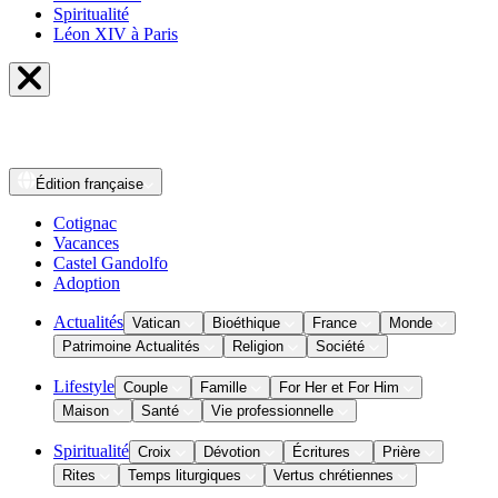
Spiritualité
Léon XIV à Paris
Édition
française
Cotignac
Vacances
Castel Gandolfo
Adoption
Actualités
Vatican
Bioéthique
France
Monde
Patrimoine Actualités
Religion
Société
Lifestyle
Couple
Famille
For Her et For Him
Maison
Santé
Vie professionnelle
Spiritualité
Croix
Dévotion
Écritures
Prière
Rites
Temps liturgiques
Vertus chrétiennes