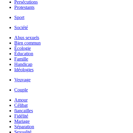
Persécutions
Protestants
Sport
Société
Abus sexuels
Bien commun
Écologie
Éducation
Famille
Handicap
Idéologies
Veuvage
Couple
Amour
Célibat
fiancailles
Fidélité
Mariage
Séparation
Sexualité