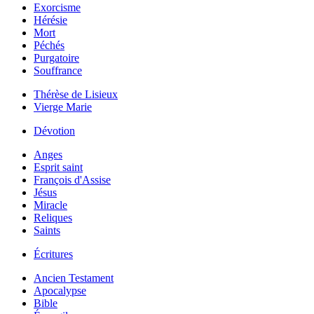
Exorcisme
Hérésie
Mort
Péchés
Purgatoire
Souffrance
Thérèse de Lisieux
Vierge Marie
Dévotion
Anges
Esprit saint
François d'Assise
Jésus
Miracle
Reliques
Saints
Écritures
Ancien Testament
Apocalypse
Bible