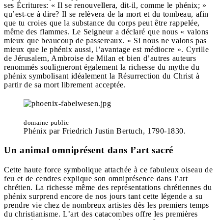
ses Écritures: « Il se renouvellera, dit-il, comme le phénix; »
qu’est-ce à dire? Il se relèvera de la mort et du tombeau, afin
que tu croies que la substance du corps peut être rappelée,
même des flammes. Le Seigneur a déclaré que nous « valons
mieux que beaucoup de passereaux. » Si nous ne valons pas
mieux que le phénix aussi, l’avantage est médiocre ». Cyrille
de Jérusalem, Ambroise de Milan et bien d’autres auteurs
renommés souligneront également la richesse du mythe du
phénix symbolisant idéalement la Résurrection du Christ à
partir de sa mort librement acceptée.
domaine public
Phénix par Friedrich Justin Bertuch, 1790-1830.
Un animal omniprésent dans l’art sacré
Cette haute force symbolique attachée à ce fabuleux oiseau de
feu et de cendres explique son omniprésence dans l’art
chrétien. La richesse même des représentations chrétiennes du
phénix surprend encore de nos jours tant cette légende a su
prendre vie chez de nombreux artistes dès les premiers temps
du christianisme. L’art des catacombes offre les premières