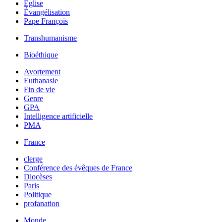
Église
Évangélisation
Pape François
Transhumanisme
Bioéthique
Avortement
Euthanasie
Fin de vie
Genre
GPA
Intelligence artificielle
PMA
France
clerge
Conférence des évêques de France
Diocèses
Paris
Politique
profanation
Monde