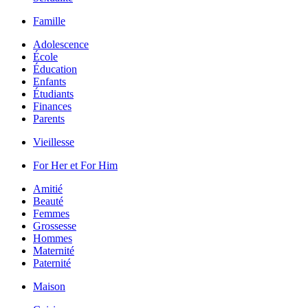
Famille
Adolescence
École
Éducation
Enfants
Étudiants
Finances
Parents
Vieillesse
For Her et For Him
Amitié
Beauté
Femmes
Grossesse
Hommes
Maternité
Paternité
Maison