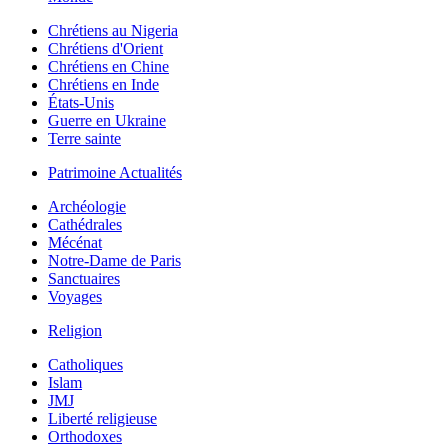
Chrétiens au Nigeria
Chrétiens d'Orient
Chrétiens en Chine
Chrétiens en Inde
États-Unis
Guerre en Ukraine
Terre sainte
Patrimoine Actualités
Archéologie
Cathédrales
Mécénat
Notre-Dame de Paris
Sanctuaires
Voyages
Religion
Catholiques
Islam
JMJ
Liberté religieuse
Orthodoxes