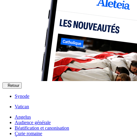
Retour
Synode
Vatican
Angelus
Audience générale
Béatification et canonisation
Curie romaine