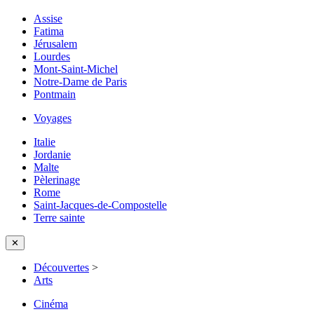
Assise
Fatima
Jérusalem
Lourdes
Mont-Saint-Michel
Notre-Dame de Paris
Pontmain
Voyages
Italie
Jordanie
Malte
Pèlerinage
Rome
Saint-Jacques-de-Compostelle
Terre sainte
✕
Découvertes
>
Arts
Cinéma