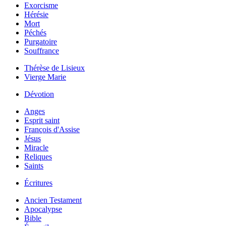
Exorcisme
Hérésie
Mort
Péchés
Purgatoire
Souffrance
Thérèse de Lisieux
Vierge Marie
Dévotion
Anges
Esprit saint
François d'Assise
Jésus
Miracle
Reliques
Saints
Écritures
Ancien Testament
Apocalypse
Bible