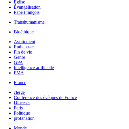
Église
Évangélisation
Pape François
Transhumanisme
Bioéthique
Avortement
Euthanasie
Fin de vie
Genre
GPA
Intelligence artificielle
PMA
France
clerge
Conférence des évêques de France
Diocèses
Paris
Politique
profanation
Monde