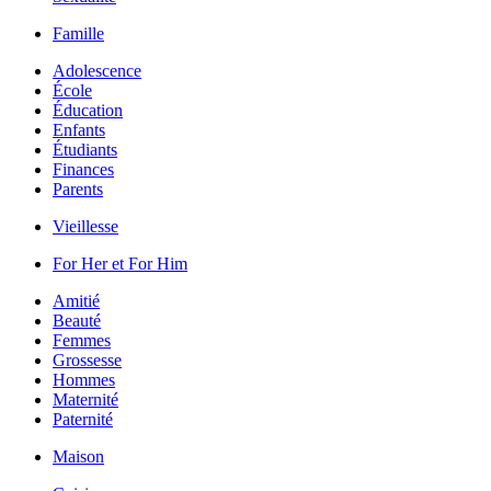
Famille
Adolescence
École
Éducation
Enfants
Étudiants
Finances
Parents
Vieillesse
For Her et For Him
Amitié
Beauté
Femmes
Grossesse
Hommes
Maternité
Paternité
Maison