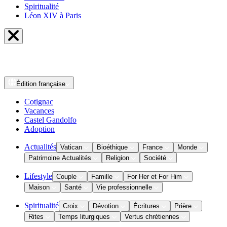
Spiritualité
Léon XIV à Paris
Édition
française
Cotignac
Vacances
Castel Gandolfo
Adoption
Actualités
Vatican
Bioéthique
France
Monde
Patrimoine Actualités
Religion
Société
Lifestyle
Couple
Famille
For Her et For Him
Maison
Santé
Vie professionnelle
Spiritualité
Croix
Dévotion
Écritures
Prière
Rites
Temps liturgiques
Vertus chrétiennes