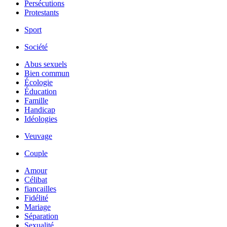
Persécutions
Protestants
Sport
Société
Abus sexuels
Bien commun
Écologie
Éducation
Famille
Handicap
Idéologies
Veuvage
Couple
Amour
Célibat
fiancailles
Fidélité
Mariage
Séparation
Sexualité