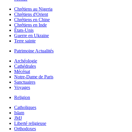
Chrétiens au Nigeria
Chrétiens d'Orient
Chrétiens en Chine
Chrétiens en Inde
États-Unis
Guerre en Ukraine
Terre sainte
Patrimoine Actualités
Archéologie
Cathédrales
Mécénat
Notre-Dame de Paris
Sanctuaires
Voyages
Religion
Catholiques
Islam
JMJ
Liberté religieuse
Orthodoxes