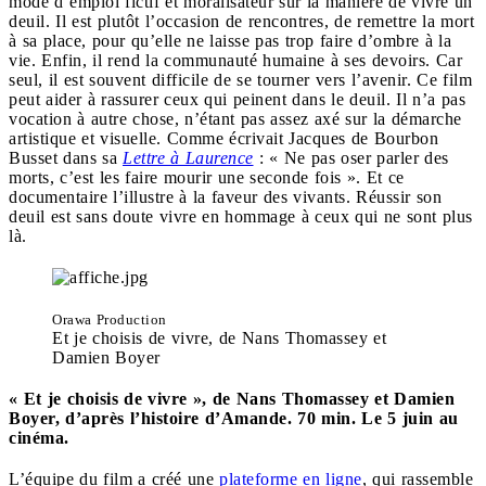
mode d’emploi fictif et moralisateur sur la manière de vivre un
deuil. Il est plutôt l’occasion de rencontres, de remettre la mort
à sa place, pour qu’elle ne laisse pas trop faire d’ombre à la
vie. Enfin, il rend la communauté humaine à ses devoirs. Car
seul, il est souvent difficile de se tourner vers l’avenir. Ce film
peut aider à rassurer ceux qui peinent dans le deuil. Il n’a pas
vocation à autre chose, n’étant pas assez axé sur la démarche
artistique et visuelle. Comme écrivait Jacques de Bourbon
Busset dans sa
Lettre à Laurence
: « Ne pas oser parler des
morts, c’est les faire mourir une seconde fois ». Et ce
documentaire l’illustre à la faveur des vivants. Réussir son
deuil est sans doute vivre en hommage à ceux qui ne sont plus
là.
Orawa Production
Et je choisis de vivre, de Nans Thomassey et
Damien Boyer
« Et je choisis de vivre », de Nans Thomassey et Damien
Boyer, d’après l’histoire d’Amande. 70 min. Le 5 juin au
cinéma.
L’équipe du film a créé une
plateforme en ligne
, qui rassemble