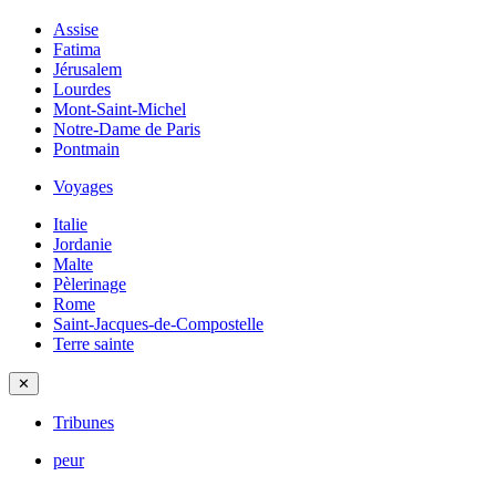
Assise
Fatima
Jérusalem
Lourdes
Mont-Saint-Michel
Notre-Dame de Paris
Pontmain
Voyages
Italie
Jordanie
Malte
Pèlerinage
Rome
Saint-Jacques-de-Compostelle
Terre sainte
✕
Tribunes
peur