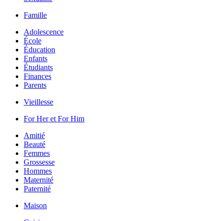
Famille
Adolescence
École
Éducation
Enfants
Étudiants
Finances
Parents
Vieillesse
For Her et For Him
Amitié
Beauté
Femmes
Grossesse
Hommes
Maternité
Paternité
Maison