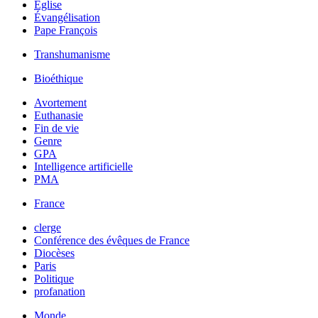
Église
Évangélisation
Pape François
Transhumanisme
Bioéthique
Avortement
Euthanasie
Fin de vie
Genre
GPA
Intelligence artificielle
PMA
France
clerge
Conférence des évêques de France
Diocèses
Paris
Politique
profanation
Monde