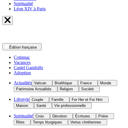
Spiritualité
Léon XIV à Paris
Édition
française
Cotignac
Vacances
Castel Gandolfo
Adoption
Actualités
Vatican
Bioéthique
France
Monde
Patrimoine Actualités
Religion
Société
Lifestyle
Couple
Famille
For Her et For Him
Maison
Santé
Vie professionnelle
Spiritualité
Croix
Dévotion
Écritures
Prière
Rites
Temps liturgiques
Vertus chrétiennes