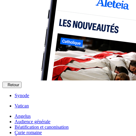
Retour
Synode
Vatican
Angelus
Audience générale
Béatification et canonisation
Curie romaine