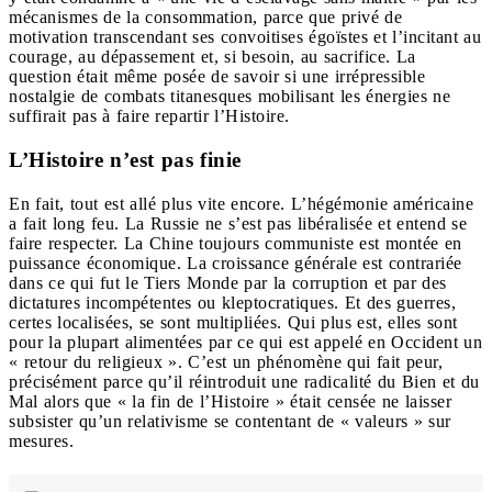
mécanismes de la consommation, parce que privé de
motivation transcendant ses convoitises égoïstes et l’incitant au
courage, au dépassement et, si besoin, au sacrifice. La
question était même posée de savoir si une irrépressible
nostalgie de combats titanesques mobilisant les énergies ne
suffirait pas à faire repartir l’Histoire.
L’Histoire n’est pas finie
En fait, tout est allé plus vite encore. L’hégémonie américaine
a fait long feu. La Russie ne s’est pas libéralisée et entend se
faire respecter. La Chine toujours communiste est montée en
puissance économique. La croissance générale est contrariée
dans ce qui fut le Tiers Monde par la corruption et par des
dictatures incompétentes ou kleptocratiques. Et des guerres,
certes localisées, se sont multipliées. Qui plus est, elles sont
pour la plupart alimentées par ce qui est appelé en Occident un
« retour du religieux ». C’est un phénomène qui fait peur,
précisément parce qu’il réintroduit une radicalité du Bien et du
Mal alors que « la fin de l’Histoire » était censée ne laisser
subsister qu’un relativisme se contentant de « valeurs » sur
mesures.