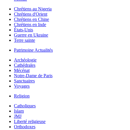
Chrétiens au Nigeria
Chrétiens d'Orient
Chrétiens en Chine
Chrétiens en Inde
États-Unis
Guerre en Ukraine
Terre sainte
Patrimoine Actualités
Archéologie
Cathédrales
Mécénat
Notre-Dame de Paris
Sanctuaires
Voyages
Religion
Catholiques
Islam
JMJ
Liberté religieuse
Orthodoxes