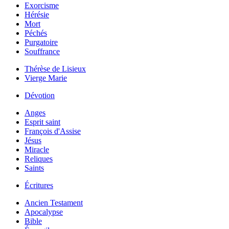
Exorcisme
Hérésie
Mort
Péchés
Purgatoire
Souffrance
Thérèse de Lisieux
Vierge Marie
Dévotion
Anges
Esprit saint
François d'Assise
Jésus
Miracle
Reliques
Saints
Écritures
Ancien Testament
Apocalypse
Bible