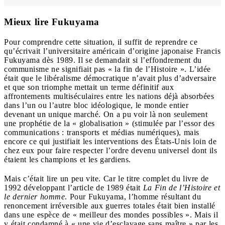
Mieux lire Fukuyama
Pour comprendre cette situation, il suffit de reprendre ce
qu’écrivait l’universitaire américain d’origine japonaise Francis
Fukuyama dès 1989. Il se demandait si l’effondrement du
communisme ne signifiait pas « la fin de l’Histoire ». L’idée
était que le libéralisme démocratique n’avait plus d’adversaire
et que son triomphe mettait un terme définitif aux
affrontements multiséculaires entre les nations déjà absorbées
dans l’un ou l’autre bloc idéologique, le monde entier
devenant un unique marché. On a pu voir là non seulement
une prophétie de la « globalisation » (stimulée par l’essor des
communications : transports et médias numériques), mais
encore ce qui justifiait les interventions des États-Unis loin de
chez eux pour faire respecter l’ordre devenu universel dont ils
étaient les champions et les gardiens.
Mais c’était lire un peu vite. Car le titre complet du livre de
1992 développant l’article de 1989 était
La Fin de l’Histoire et
le dernier homme
. Pour Fukuyama, l’homme résultant du
renoncement irréversible aux guerres totales était bien installé
dans une espèce de « meilleur des mondes possibles ». Mais il
y était condamné à « une vie d’esclavage sans maître » par les