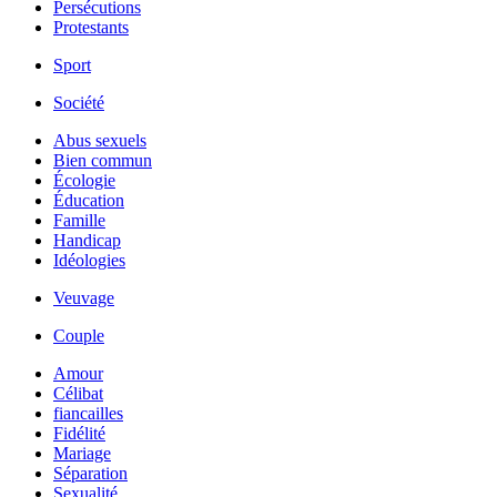
Persécutions
Protestants
Sport
Société
Abus sexuels
Bien commun
Écologie
Éducation
Famille
Handicap
Idéologies
Veuvage
Couple
Amour
Célibat
fiancailles
Fidélité
Mariage
Séparation
Sexualité