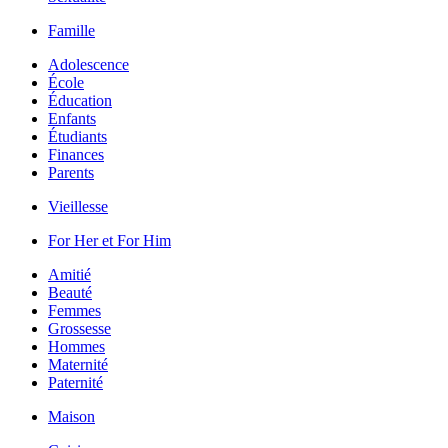
Famille
Adolescence
École
Éducation
Enfants
Étudiants
Finances
Parents
Vieillesse
For Her et For Him
Amitié
Beauté
Femmes
Grossesse
Hommes
Maternité
Paternité
Maison