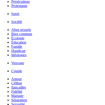
Persécutions
Protestants
Sport
Société
Abus sexuels
Bien commun
Écologie
Éducation
Famille
Handicap
Idéologies
Veuvage
Couple
Amour
Célibat
fiancailles
Fidélité
Mariage
Séparation
Sexualité