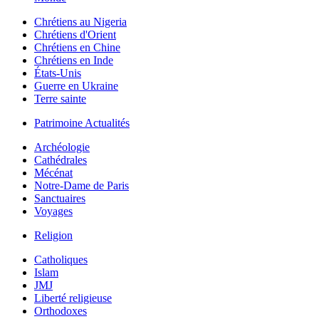
Chrétiens au Nigeria
Chrétiens d'Orient
Chrétiens en Chine
Chrétiens en Inde
États-Unis
Guerre en Ukraine
Terre sainte
Patrimoine Actualités
Archéologie
Cathédrales
Mécénat
Notre-Dame de Paris
Sanctuaires
Voyages
Religion
Catholiques
Islam
JMJ
Liberté religieuse
Orthodoxes