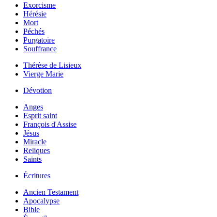
Exorcisme
Hérésie
Mort
Péchés
Purgatoire
Souffrance
Thérèse de Lisieux
Vierge Marie
Dévotion
Anges
Esprit saint
François d'Assise
Jésus
Miracle
Reliques
Saints
Écritures
Ancien Testament
Apocalypse
Bible