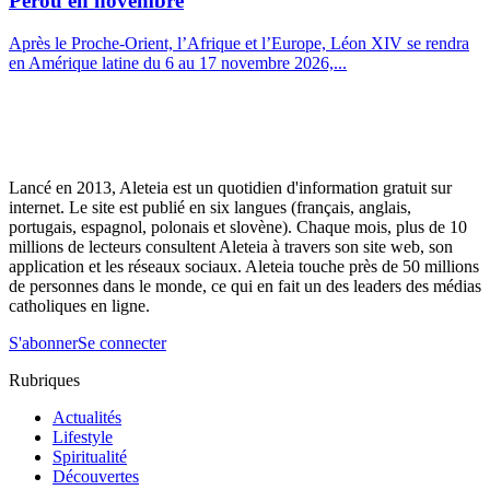
Pérou en novembre
Après le Proche-Orient, l’Afrique et l’Europe, Léon XIV se rendra
en Amérique latine du 6 au 17 novembre 2026,...
Lancé en 2013, Aleteia est un quotidien d'information gratuit sur
internet. Le site est publié en six langues (français, anglais,
portugais, espagnol, polonais et slovène). Chaque mois, plus de 10
millions de lecteurs consultent Aleteia à travers son site web, son
application et les réseaux sociaux. Aleteia touche près de 50 millions
de personnes dans le monde, ce qui en fait un des leaders des médias
catholiques en ligne.
S'abonner
Se connecter
Rubriques
Actualités
Lifestyle
Spiritualité
Découvertes