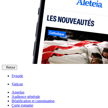
Retour
Synode
Vatican
Angelus
Audience générale
Béatification et canonisation
Curie romaine