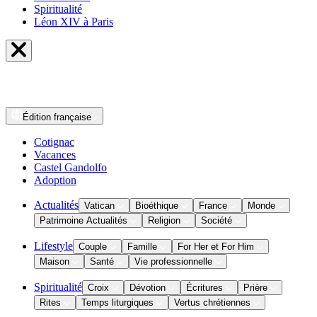
Spiritualité
Léon XIV à Paris
Édition
française
Cotignac
Vacances
Castel Gandolfo
Adoption
Actualités
Vatican
Bioéthique
France
Monde
Patrimoine Actualités
Religion
Société
Lifestyle
Couple
Famille
For Her et For Him
Maison
Santé
Vie professionnelle
Spiritualité
Croix
Dévotion
Écritures
Prière
Rites
Temps liturgiques
Vertus chrétiennes