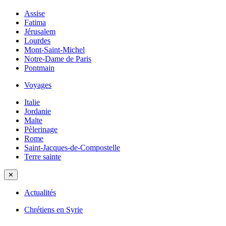
Assise
Fatima
Jérusalem
Lourdes
Mont-Saint-Michel
Notre-Dame de Paris
Pontmain
Voyages
Italie
Jordanie
Malte
Pèlerinage
Rome
Saint-Jacques-de-Compostelle
Terre sainte
✕
Actualités
Chrétiens en Syrie