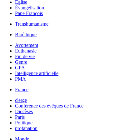
Église
Évangélisation
Pape François
Transhumanisme
Bioéthique
Avortement
Euthanasie
Fin de vie
Genre
GPA
Intelligence artificielle
PMA
France
clerge
Conférence des évêques de France
Diocèses
Paris
Politique
profanation
Monde