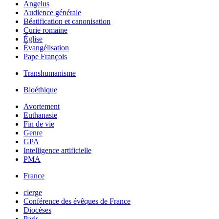
Angelus
Audience générale
Béatification et canonisation
Curie romaine
Église
Évangélisation
Pape François
Transhumanisme
Bioéthique
Avortement
Euthanasie
Fin de vie
Genre
GPA
Intelligence artificielle
PMA
France
clerge
Conférence des évêques de France
Diocèses
Paris