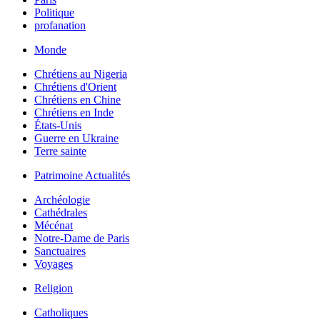
Politique
profanation
Monde
Chrétiens au Nigeria
Chrétiens d'Orient
Chrétiens en Chine
Chrétiens en Inde
États-Unis
Guerre en Ukraine
Terre sainte
Patrimoine Actualités
Archéologie
Cathédrales
Mécénat
Notre-Dame de Paris
Sanctuaires
Voyages
Religion
Catholiques