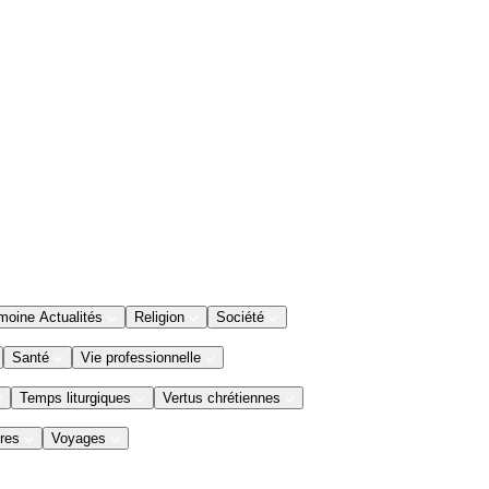
moine Actualités
Religion
Société
Santé
Vie professionnelle
Temps liturgiques
Vertus chrétiennes
res
Voyages