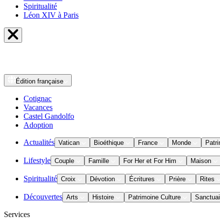
Spiritualité
Léon XIV à Paris
Édition
française
Cotignac
Vacances
Castel Gandolfo
Adoption
Actualités
Vatican
Bioéthique
France
Monde
Patri
Lifestyle
Couple
Famille
For Her et For Him
Maison
Spiritualité
Croix
Dévotion
Écritures
Prière
Rites
Découvertes
Arts
Histoire
Patrimoine Culture
Sanctuai
Services