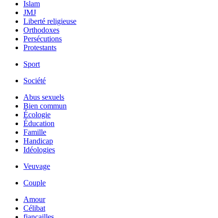
Islam
JMJ
Liberté religieuse
Orthodoxes
Persécutions
Protestants
Sport
Société
Abus sexuels
Bien commun
Écologie
Éducation
Famille
Handicap
Idéologies
Veuvage
Couple
Amour
Célibat
fiancailles