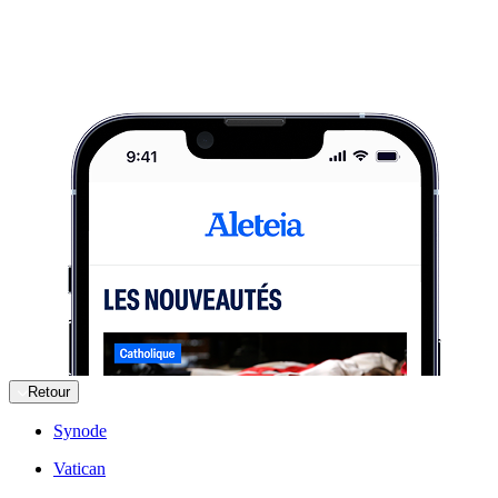
Retour
Synode
Vatican