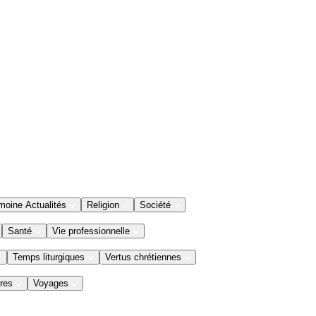
moine Actualités
Religion
Société
Santé
Vie professionnelle
Temps liturgiques
Vertus chrétiennes
res
Voyages