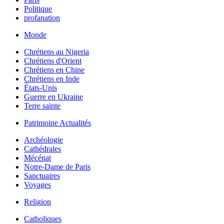
Politique
profanation
Monde
Chrétiens au Nigeria
Chrétiens d'Orient
Chrétiens en Chine
Chrétiens en Inde
États-Unis
Guerre en Ukraine
Terre sainte
Patrimoine Actualités
Archéologie
Cathédrales
Mécénat
Notre-Dame de Paris
Sanctuaires
Voyages
Religion
Catholiques