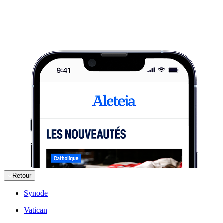
Retour
Synode
Vatican