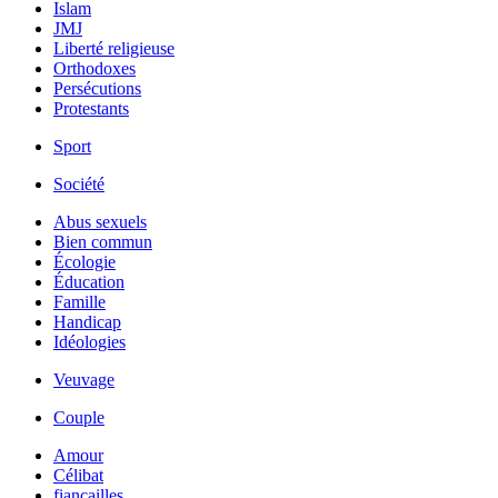
Islam
JMJ
Liberté religieuse
Orthodoxes
Persécutions
Protestants
Sport
Société
Abus sexuels
Bien commun
Écologie
Éducation
Famille
Handicap
Idéologies
Veuvage
Couple
Amour
Célibat
fiancailles