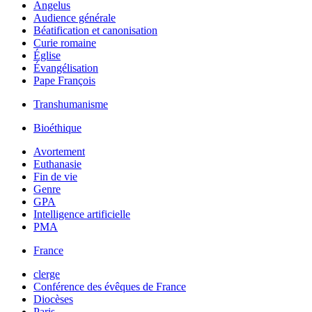
Angelus
Audience générale
Béatification et canonisation
Curie romaine
Église
Évangélisation
Pape François
Transhumanisme
Bioéthique
Avortement
Euthanasie
Fin de vie
Genre
GPA
Intelligence artificielle
PMA
France
clerge
Conférence des évêques de France
Diocèses
Paris