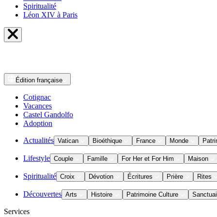
Spiritualité
Léon XIV à Paris
Édition
française
Cotignac
Vacances
Castel Gandolfo
Adoption
Actualités
Vatican
Bioéthique
France
Monde
Patri
Lifestyle
Couple
Famille
For Her et For Him
Maison
Spiritualité
Croix
Dévotion
Écritures
Prière
Rites
Découvertes
Arts
Histoire
Patrimoine Culture
Sanctuai
Services