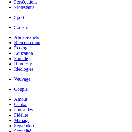
Persécutions
Protestants
Sport
Société
Abus sexuels
Bien commun
Écologie
Éducation
Famille
Handicap
Idéologies
Veuvage
Couple
Amour
Célibat
fiancailles
Fidélité
Mariage
Séparation
Sexualité