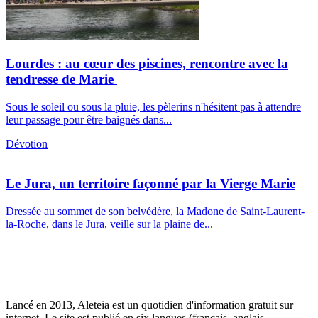
Lourdes : au cœur des piscines, rencontre avec la
tendresse de Marie
Sous le soleil ou sous la pluie, les pèlerins n'hésitent pas à attendre
leur passage pour être baignés dans...
Dévotion
Le Jura, un territoire façonné par la Vierge Marie
Dressée au sommet de son belvédère, la Madone de Saint-Laurent-
la-Roche, dans le Jura, veille sur la plaine de...
Lancé en 2013, Aleteia est un quotidien d'information gratuit sur
internet. Le site est publié en six langues (français, anglais,