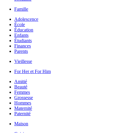
Famille
Adolescence
École
Éducation
Enfants
Étudiants
Finances
Parents
Vieillesse
For Her et For Him
Amitié
Beauté
Femmes
Grossesse
Hommes
Maternité
Paternité
Maison