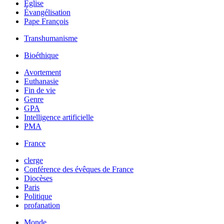
Église
Évangélisation
Pape François
Transhumanisme
Bioéthique
Avortement
Euthanasie
Fin de vie
Genre
GPA
Intelligence artificielle
PMA
France
clerge
Conférence des évêques de France
Diocèses
Paris
Politique
profanation
Monde