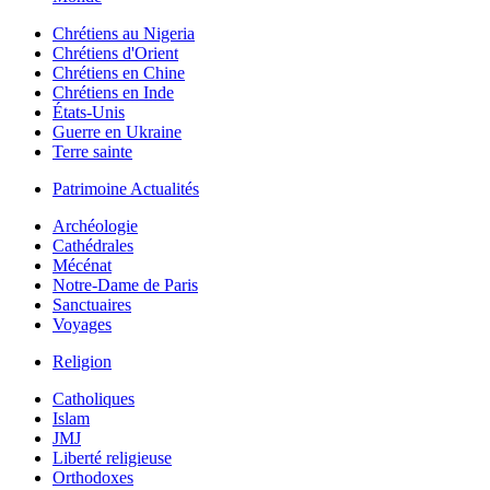
Chrétiens au Nigeria
Chrétiens d'Orient
Chrétiens en Chine
Chrétiens en Inde
États-Unis
Guerre en Ukraine
Terre sainte
Patrimoine Actualités
Archéologie
Cathédrales
Mécénat
Notre-Dame de Paris
Sanctuaires
Voyages
Religion
Catholiques
Islam
JMJ
Liberté religieuse
Orthodoxes