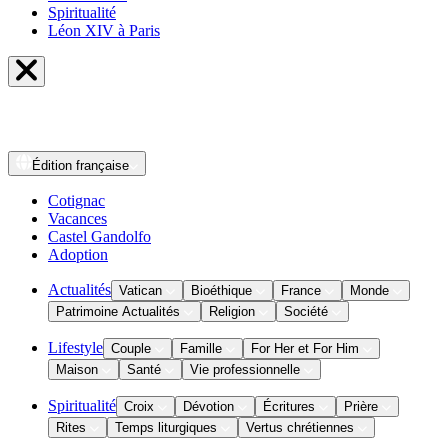
Spiritualité
Léon XIV à Paris
Édition
française
Cotignac
Vacances
Castel Gandolfo
Adoption
Actualités
Vatican
Bioéthique
France
Monde
Patrimoine Actualités
Religion
Société
Lifestyle
Couple
Famille
For Her et For Him
Maison
Santé
Vie professionnelle
Spiritualité
Croix
Dévotion
Écritures
Prière
Rites
Temps liturgiques
Vertus chrétiennes