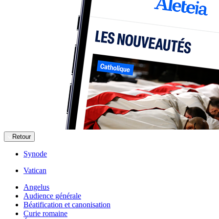
Retour
Synode
Vatican
Angelus
Audience générale
Béatification et canonisation
Curie romaine