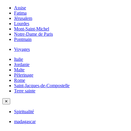
Assise
Fatima
Jérusalem
Lourdes
Mont-Saint-Michel
Notre-Dame de Paris
Pontmain
Voyages
Italie
Jordanie
Malte
Pèlerinage
Rome
Saint-Jacques-de-Compostelle
Terre sainte
✕
Spiritualité
madagascar