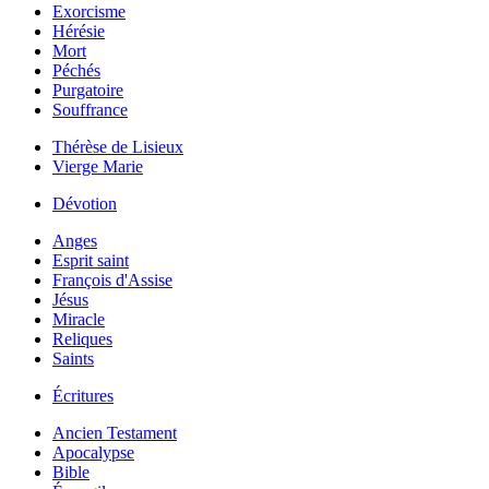
Exorcisme
Hérésie
Mort
Péchés
Purgatoire
Souffrance
Thérèse de Lisieux
Vierge Marie
Dévotion
Anges
Esprit saint
François d'Assise
Jésus
Miracle
Reliques
Saints
Écritures
Ancien Testament
Apocalypse
Bible