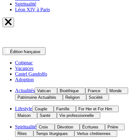
Spiritualité
Léon XIV à Paris
Édition
française
Cotignac
Vacances
Castel Gandolfo
Adoption
Actualités
Vatican
Bioéthique
France
Monde
Patrimoine Actualités
Religion
Société
Lifestyle
Couple
Famille
For Her et For Him
Maison
Santé
Vie professionnelle
Spiritualité
Croix
Dévotion
Écritures
Prière
Rites
Temps liturgiques
Vertus chrétiennes