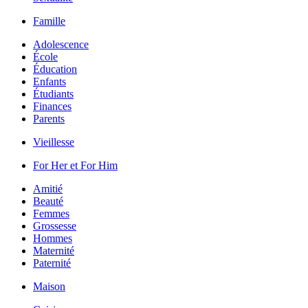
Famille
Adolescence
École
Éducation
Enfants
Étudiants
Finances
Parents
Vieillesse
For Her et For Him
Amitié
Beauté
Femmes
Grossesse
Hommes
Maternité
Paternité
Maison