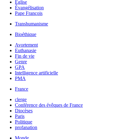
Église
Évangélisation
Pape François
Transhumanisme
Bioéthique
Avortement
Euthanasie
Fin de vie
Genre
GPA
Intelligence artificielle
PMA
France
clerge
Conférence des évêques de France
Diocèses
Paris
Politique
profanation
Monde