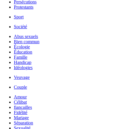
Persécutions
Protestants
Sport
Société
Abus sexuels
Bien commun
Écologie
Éducation
Famille
Handicap
Idéologies
Veuvage
Couple
Amour
Célibat
fiancailles
Fidélité
Mariage
Séparation
Sexualité