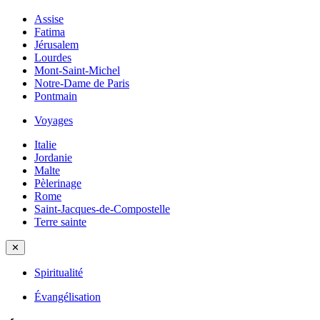
Assise
Fatima
Jérusalem
Lourdes
Mont-Saint-Michel
Notre-Dame de Paris
Pontmain
Voyages
Italie
Jordanie
Malte
Pèlerinage
Rome
Saint-Jacques-de-Compostelle
Terre sainte
✕
Spiritualité
Évangélisation