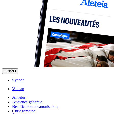
Retour
Synode
Vatican
Angelus
Audience générale
Béatification et canonisation
Curie romaine