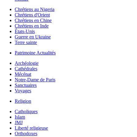
Chrétiens au Nigeria
Chrétiens d'Orient
Chrétiens en Chine
Chrétiens en Inde
États-Unis
Guerre en Ukraine
Terre sainte
Patrimoine Actualités
Archéologie
Cathédrales
Mécénat
Notre-Dame de Paris
Sanctuaires
Voyages
Religion
Catholiques
Islam
JMJ
Liberté religieuse
Orthodoxes