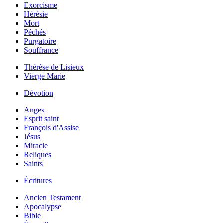
Exorcisme
Hérésie
Mort
Péchés
Purgatoire
Souffrance
Thérèse de Lisieux
Vierge Marie
Dévotion
Anges
Esprit saint
François d'Assise
Jésus
Miracle
Reliques
Saints
Écritures
Ancien Testament
Apocalypse
Bible