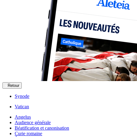
Retour
Synode
Vatican
Angelus
Audience générale
Béatification et canonisation
Curie romaine