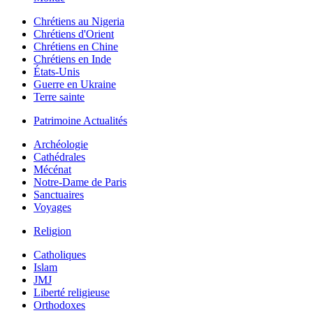
Chrétiens au Nigeria
Chrétiens d'Orient
Chrétiens en Chine
Chrétiens en Inde
États-Unis
Guerre en Ukraine
Terre sainte
Patrimoine Actualités
Archéologie
Cathédrales
Mécénat
Notre-Dame de Paris
Sanctuaires
Voyages
Religion
Catholiques
Islam
JMJ
Liberté religieuse
Orthodoxes