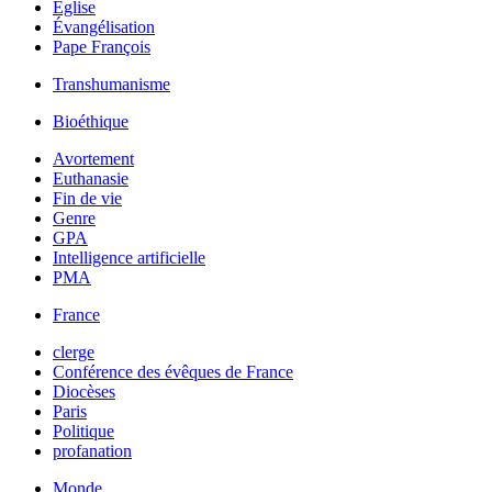
Église
Évangélisation
Pape François
Transhumanisme
Bioéthique
Avortement
Euthanasie
Fin de vie
Genre
GPA
Intelligence artificielle
PMA
France
clerge
Conférence des évêques de France
Diocèses
Paris
Politique
profanation
Monde