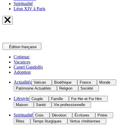
Spiritualité
Léon XIV à Paris
Édition
française
Cotignac
Vacances
Castel Gandolfo
Adoption
Actualités
Vatican
Bioéthique
France
Monde
Patrimoine Actualités
Religion
Société
Lifestyle
Couple
Famille
For Her et For Him
Maison
Santé
Vie professionnelle
Spiritualité
Croix
Dévotion
Écritures
Prière
Rites
Temps liturgiques
Vertus chrétiennes