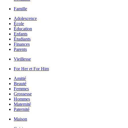
Famille
Adolescence
École
Éducation
Enfants
Étudiants
Finances
Parents
Vieillesse
For Her et For Him
Amitié
Beauté
Femmes
Grossesse
Hommes
Maternité
Paternité
Maison