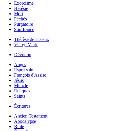
Exorcisme
Hérésie
Mort
Péchés
Purgatoire
Souffrance
Thérèse de Lisieux
Vierge Marie
Dévotion
Anges
Esprit saint
François d'Assise
Jésus
Miracle
Reliques
Saints
Écritures
Ancien Testament
Apocalypse
Bible