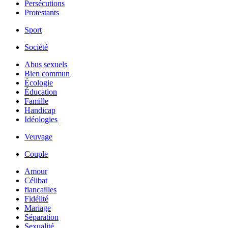
Persécutions
Protestants
Sport
Société
Abus sexuels
Bien commun
Écologie
Éducation
Famille
Handicap
Idéologies
Veuvage
Couple
Amour
Célibat
fiancailles
Fidélité
Mariage
Séparation
Sexualité