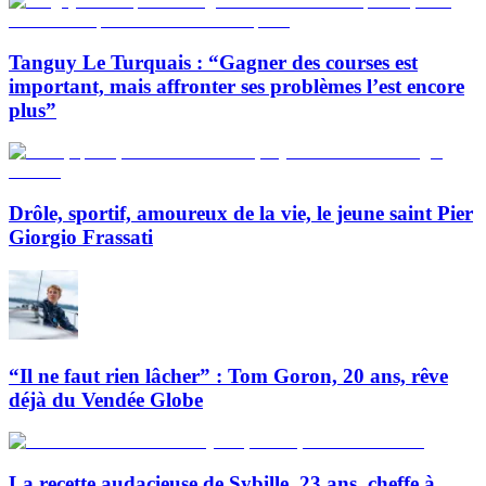
Tanguy Le Turquais : “Gagner des courses est
important, mais affronter ses problèmes l’est encore
plus”
Drôle, sportif, amoureux de la vie, le jeune saint Pier
Giorgio Frassati
“Il ne faut rien lâcher” : Tom Goron, 20 ans, rêve
déjà du Vendée Globe
La recette audacieuse de Sybille, 23 ans, cheffe à