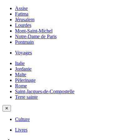
Assise
Fatima
Jérusalem
Lourdes
Mont-Saint-Michel
Notre-Dame de Paris
Pontmain
Voyages
Italie
Jordanie
Malte
Pèlerinage
Rome
Saint-Jacques-de-Compostelle
Terre sainte
✕
Culture
Livres