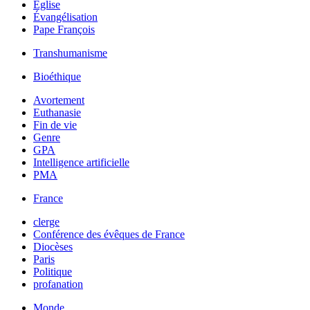
Église
Évangélisation
Pape François
Transhumanisme
Bioéthique
Avortement
Euthanasie
Fin de vie
Genre
GPA
Intelligence artificielle
PMA
France
clerge
Conférence des évêques de France
Diocèses
Paris
Politique
profanation
Monde