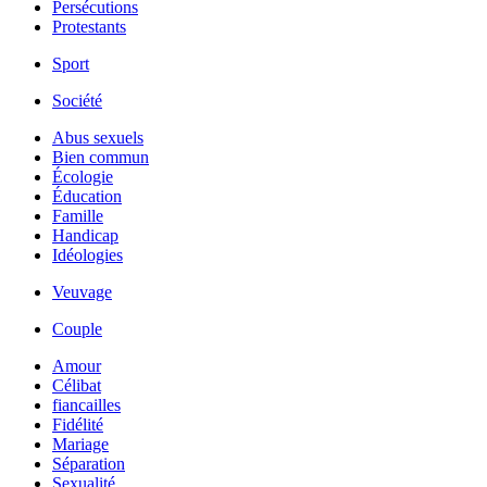
Persécutions
Protestants
Sport
Société
Abus sexuels
Bien commun
Écologie
Éducation
Famille
Handicap
Idéologies
Veuvage
Couple
Amour
Célibat
fiancailles
Fidélité
Mariage
Séparation
Sexualité