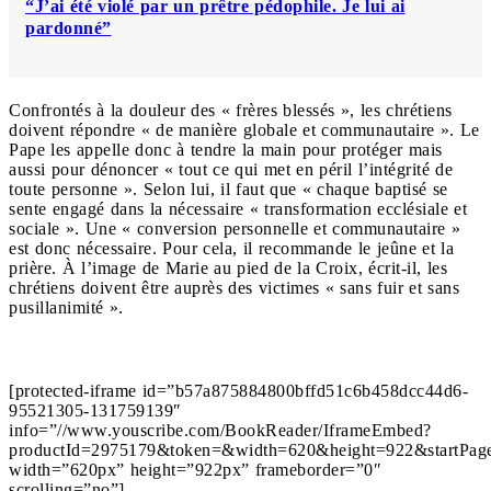
“J’ai été violé par un prêtre pédophile. Je lui ai
pardonné”
Confrontés à la douleur des « frères blessés », les chrétiens
doivent répondre « de manière globale et communautaire ». Le
Pape les appelle donc à tendre la main pour protéger mais
aussi pour dénoncer « tout ce qui met en péril l’intégrité de
toute personne ». Selon lui, il faut que « chaque baptisé se
sente engagé dans la nécessaire « transformation ecclésiale et
sociale ». Une « conversion personnelle et communautaire »
est donc nécessaire. Pour cela, il recommande le jeûne et la
prière. À l’image de Marie au pied de la Croix, écrit-il, les
chrétiens doivent être auprès des victimes « sans fuir et sans
pusillanimité ».
[protected-iframe id=”b57a875884800bffd51c6b458dcc44d6-
95521305-131759139″
info=”//www.youscribe.com/BookReader/IframeEmbed?
productId=2975179&token=&width=620&height=922&startPage
width=”620px” height=”922px” frameborder=”0″
scrolling=”no”]