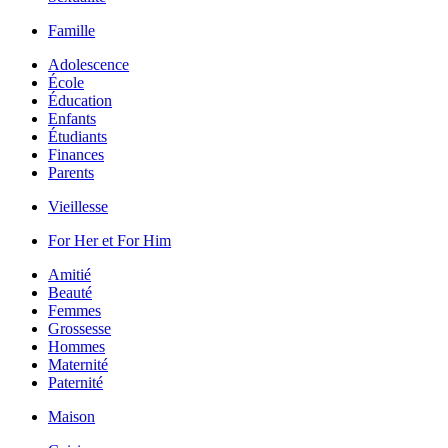
Famille
Adolescence
École
Éducation
Enfants
Étudiants
Finances
Parents
Vieillesse
For Her et For Him
Amitié
Beauté
Femmes
Grossesse
Hommes
Maternité
Paternité
Maison