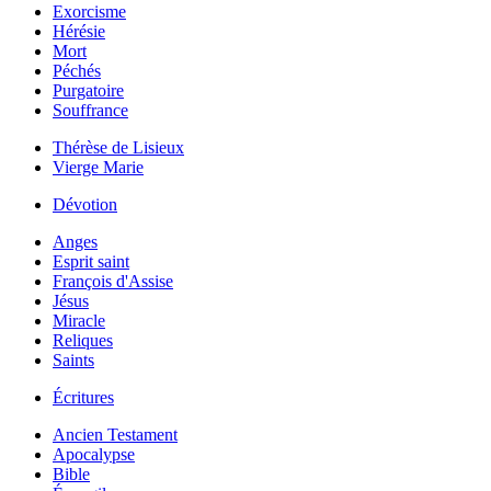
Exorcisme
Hérésie
Mort
Péchés
Purgatoire
Souffrance
Thérèse de Lisieux
Vierge Marie
Dévotion
Anges
Esprit saint
François d'Assise
Jésus
Miracle
Reliques
Saints
Écritures
Ancien Testament
Apocalypse
Bible