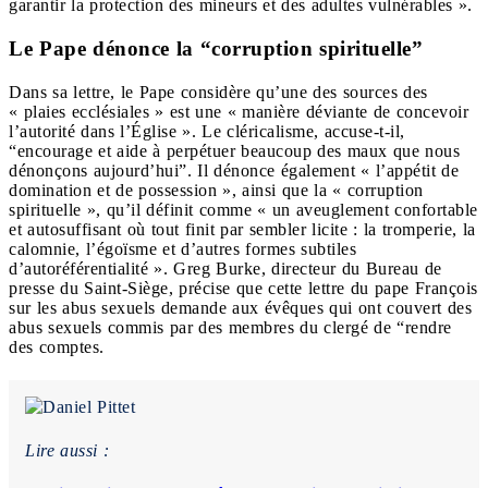
garantir la protection des mineurs et des adultes vulnérables ».
Le Pape dénonce la “corruption spirituelle”
Dans sa lettre, le Pape considère qu’une des sources des
« plaies ecclésiales » est une « manière déviante de concevoir
l’autorité dans l’Église ». Le cléricalisme, accuse-t-il,
“encourage et aide à perpétuer beaucoup des maux que nous
dénonçons aujourd’hui”. Il dénonce également « l’appétit de
domination et de possession », ainsi que la « corruption
spirituelle », qu’il définit comme « un aveuglement confortable
et autosuffisant où tout finit par sembler licite : la tromperie, la
calomnie, l’égoïsme et d’autres formes subtiles
d’autoréférentialité ». Greg Burke, directeur du Bureau de
presse du Saint-Siège, précise que cette lettre du pape François
sur les abus sexuels demande aux évêques qui ont couvert des
abus sexuels commis par des membres du clergé de “rendre
des comptes.
Lire aussi :