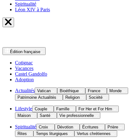
Spiritualité
Léon XIV à Paris
Édition
française
Cotignac
Vacances
Castel Gandolfo
Adoption
Actualités
Vatican
Bioéthique
France
Monde
Patrimoine Actualités
Religion
Société
Lifestyle
Couple
Famille
For Her et For Him
Maison
Santé
Vie professionnelle
Spiritualité
Croix
Dévotion
Écritures
Prière
Rites
Temps liturgiques
Vertus chrétiennes