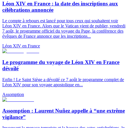
Léon XIV en France : la date des inscriptions aux
célébrations annoncée
Le compte à rebours est lancé pour tous ceux qui souhaitent voir
Léon XIV en France. Alors que le Vatican vient de publier, vendredi
7 août, le programme officiel du voyage du Pape, la conférence des
évêques de France annonce que les inscriptions...
Léon XIV en France
Le programme du voyage de Léon XIV en France
dévoilé
Enfin ! Le Saint Siège a dévoilé ce 7 août le programme complet de
Léon XIV pour son voyage apostolique en...
Assomption
Assomption : Laurent Nuñez appelle à “une extrême
vigilance”
Invoquant la menace terroriste et la hausse des actes antichrétiens, le