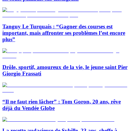
Tanguy Le Turquais : “Gagner des courses est
important, mais affronter ses problèmes l’est encore
plus”
Drôle, sportif, amoureux de la vie, le jeune saint Pier
Giorgio Frassati
“Il ne faut rien lâcher” : Tom Goron, 20 ans, rêve
déjà du Vendée Globe
La recette audacieuse de Sybille, 23 ans, cheffe à