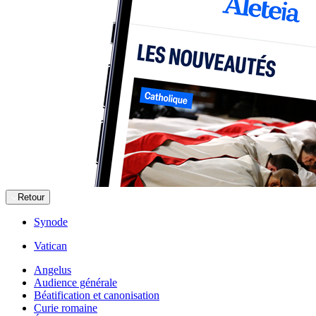
Retour
Synode
Vatican
Angelus
Audience générale
Béatification et canonisation
Curie romaine