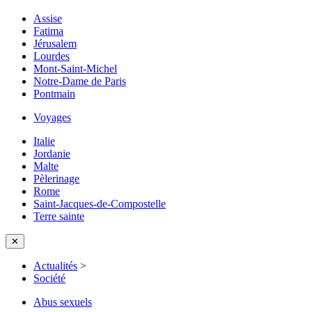
Assise
Fatima
Jérusalem
Lourdes
Mont-Saint-Michel
Notre-Dame de Paris
Pontmain
Voyages
Italie
Jordanie
Malte
Pèlerinage
Rome
Saint-Jacques-de-Compostelle
Terre sainte
✕
Actualités
>
Société
Abus sexuels