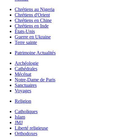
Chrétiens au Nigeria
Chrétiens d'Orient
Chrétiens en Chine
Chrétiens en Inde
États-Unis
Guerre en Ukraine
Terre sainte
Patrimoine Actualités
Archéologie
Cathédrales
Mécénat
Notre-Dame de Paris
Sanctuaires
Voyages
Religion
Catholiques
Islam
JMJ
Liberté religieuse
Orthodoxes