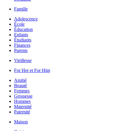
Famille
Adolescence
École
Éducation
Enfants
Étudiants
Finances
Parents
Vieillesse
For Her et For Him
Amitié
Beauté
Femmes
Grossesse
Hommes
Maternité
Paternité
Maison