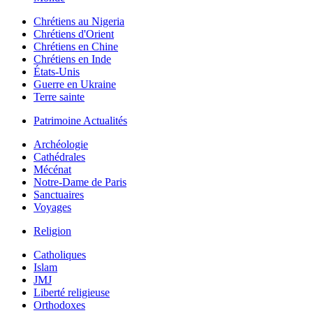
Chrétiens au Nigeria
Chrétiens d'Orient
Chrétiens en Chine
Chrétiens en Inde
États-Unis
Guerre en Ukraine
Terre sainte
Patrimoine Actualités
Archéologie
Cathédrales
Mécénat
Notre-Dame de Paris
Sanctuaires
Voyages
Religion
Catholiques
Islam
JMJ
Liberté religieuse
Orthodoxes