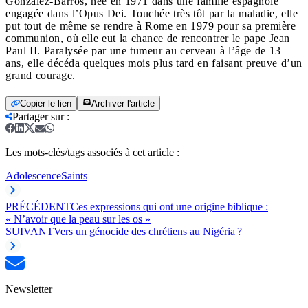
Gonzalez-Barros, née en 1971 dans une famille espagnole
engagée dans l’Opus Dei. Touchée très tôt par la maladie, elle
put tout de même se rendre à Rome en 1979 pour sa première
communion, où elle eut la chance de rencontrer le pape Jean
Paul II. Paralysée par une tumeur au cerveau à l’âge de 13
ans, elle décéda quelques mois plus tard en faisant preuve d’un
grand courage.
Copier le lien
Archiver l'article
Partager sur
:
Les mots-clés/tags associés à cet article :
Adolescence
Saints
PRÉCÉDENT
Ces expressions qui ont une origine biblique :
« N’avoir que la peau sur les os »
SUIVANT
Vers un génocide des chrétiens au Nigéria ?
Newsletter