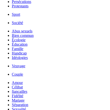
Persécutions
Protestants
Sport
Société
Abus sexuels
Bien commun
Écologie
Éducation
Famille
Handicap
Idéologies
Veuvage
Couple
Amour
Célibat
fiancailles
Fidélité
Mariage
Séparation
Sexualité