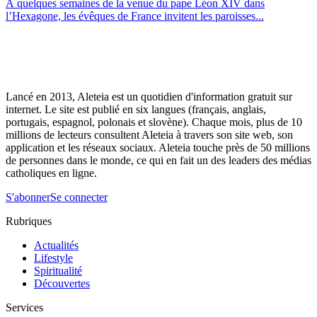
À quelques semaines de la venue du pape Léon XIV dans
l’Hexagone, les évêques de France invitent les paroisses...
Lancé en 2013, Aleteia est un quotidien d'information gratuit sur
internet. Le site est publié en six langues (français, anglais,
portugais, espagnol, polonais et slovène). Chaque mois, plus de 10
millions de lecteurs consultent Aleteia à travers son site web, son
application et les réseaux sociaux. Aleteia touche près de 50 millions
de personnes dans le monde, ce qui en fait un des leaders des médias
catholiques en ligne.
S'abonner
Se connecter
Rubriques
Actualités
Lifestyle
Spiritualité
Découvertes
Services