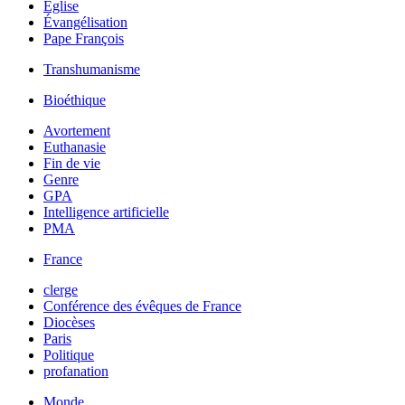
Église
Évangélisation
Pape François
Transhumanisme
Bioéthique
Avortement
Euthanasie
Fin de vie
Genre
GPA
Intelligence artificielle
PMA
France
clerge
Conférence des évêques de France
Diocèses
Paris
Politique
profanation
Monde