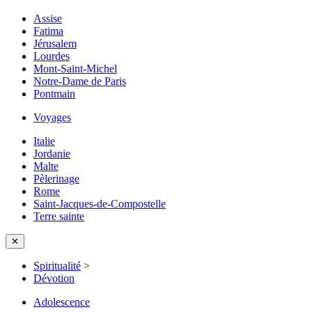
Assise
Fatima
Jérusalem
Lourdes
Mont-Saint-Michel
Notre-Dame de Paris
Pontmain
Voyages
Italie
Jordanie
Malte
Pèlerinage
Rome
Saint-Jacques-de-Compostelle
Terre sainte
✕
Spiritualité
>
Dévotion
Adolescence