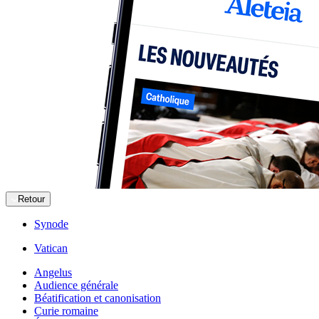
Retour
Synode
Vatican
Angelus
Audience générale
Béatification et canonisation
Curie romaine