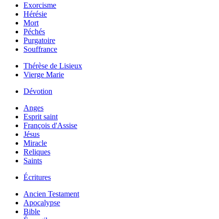
Exorcisme
Hérésie
Mort
Péchés
Purgatoire
Souffrance
Thérèse de Lisieux
Vierge Marie
Dévotion
Anges
Esprit saint
François d'Assise
Jésus
Miracle
Reliques
Saints
Écritures
Ancien Testament
Apocalypse
Bible