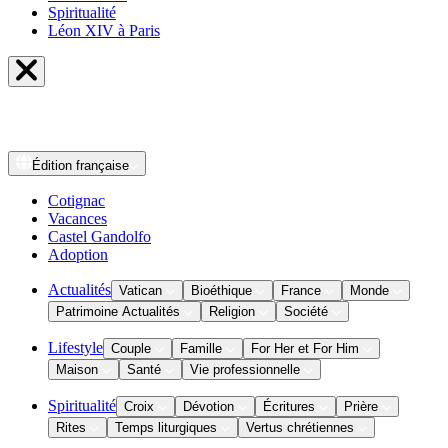
Spiritualité
Léon XIV à Paris
Édition
française
Cotignac
Vacances
Castel Gandolfo
Adoption
Actualités
Vatican
Bioéthique
France
Monde
Patrimoine Actualités
Religion
Société
Lifestyle
Couple
Famille
For Her et For Him
Maison
Santé
Vie professionnelle
Spiritualité
Croix
Dévotion
Écritures
Prière
Rites
Temps liturgiques
Vertus chrétiennes