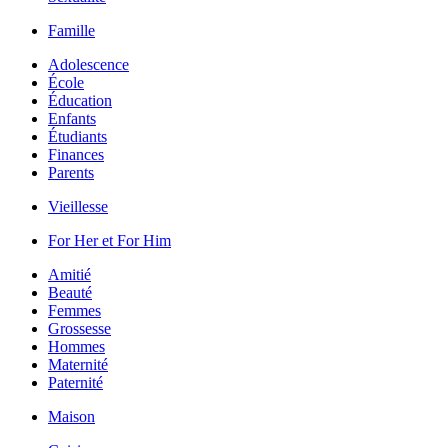
Famille
Adolescence
École
Éducation
Enfants
Étudiants
Finances
Parents
Vieillesse
For Her et For Him
Amitié
Beauté
Femmes
Grossesse
Hommes
Maternité
Paternité
Maison