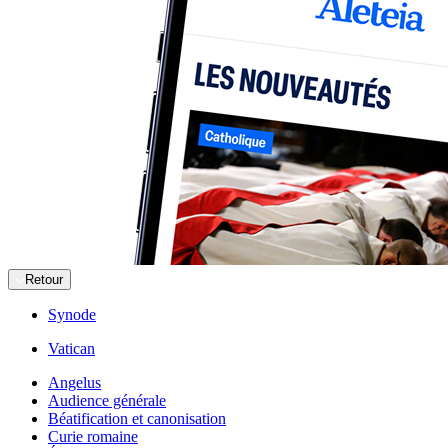
Retour
Synode
Vatican
Angelus
Audience générale
Béatification et canonisation
Curie romaine