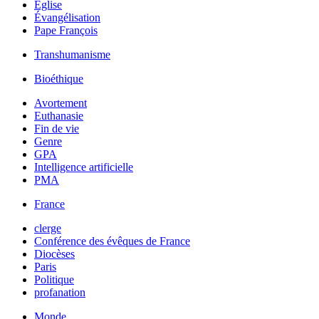
Église
Évangélisation
Pape François
Transhumanisme
Bioéthique
Avortement
Euthanasie
Fin de vie
Genre
GPA
Intelligence artificielle
PMA
France
clerge
Conférence des évêques de France
Diocèses
Paris
Politique
profanation
Monde