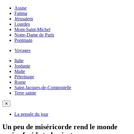
Assise
Fatima
Jérusalem
Lourdes
Mont-Saint-Michel
Notre-Dame de Paris
Pontmain
Voyages
Italie
Jordanie
Malte
Pèlerinage
Rome
Saint-Jacques-de-Compostelle
Terre sainte
✕
La pensée du jour
Un peu de miséricorde rend le monde