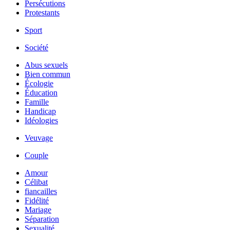
Persécutions
Protestants
Sport
Société
Abus sexuels
Bien commun
Écologie
Éducation
Famille
Handicap
Idéologies
Veuvage
Couple
Amour
Célibat
fiancailles
Fidélité
Mariage
Séparation
Sexualité