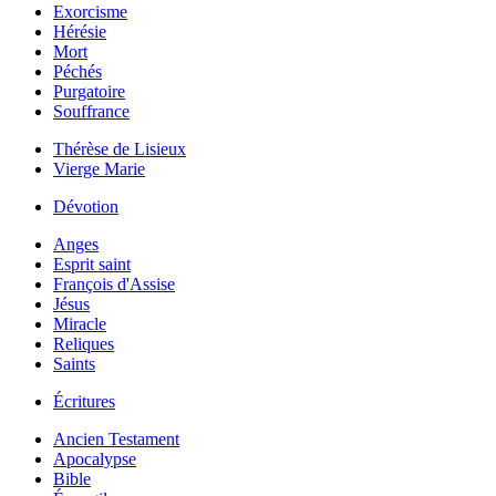
Exorcisme
Hérésie
Mort
Péchés
Purgatoire
Souffrance
Thérèse de Lisieux
Vierge Marie
Dévotion
Anges
Esprit saint
François d'Assise
Jésus
Miracle
Reliques
Saints
Écritures
Ancien Testament
Apocalypse
Bible