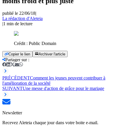
moins froid et plus juste
publié le 22/06/18
|
La rédaction d'Aleteia
|
1
min de lecture
Crédit :
Public Domain
Copier le lien
Archiver l'article
Partager sur
:
PRÉCÉDENT
Comment les jeunes peuvent contribuer à
l'amélioration de la société
SUIVANT
Une messe d'action de grâce pour le mariage
Newsletter
Recevez Aleteia chaque jour dans votre boite e-mail.