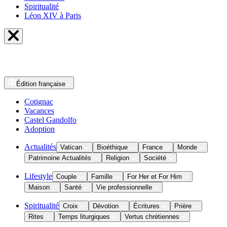
Spiritualité
Léon XIV à Paris
Édition
française
Cotignac
Vacances
Castel Gandolfo
Adoption
Actualités
Vatican
Bioéthique
France
Monde
Patrimoine Actualités
Religion
Société
Lifestyle
Couple
Famille
For Her et For Him
Maison
Santé
Vie professionnelle
Spiritualité
Croix
Dévotion
Écritures
Prière
Rites
Temps liturgiques
Vertus chrétiennes