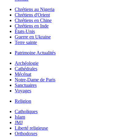
Chrétiens au Nigeria
Chrétiens d'Orient
Chrétiens en Chine
Chrétiens en Inde
États-Unis
Guerre en Ukraine
Terre sainte
Patrimoine Actualités
Archéologie
Cathédrales
Mécénat
Notre-Dame de Paris
Sanctuaires
Voyages
Religion
Catholiques
Islam
JMJ
Liberté religieuse
Orthodoxes